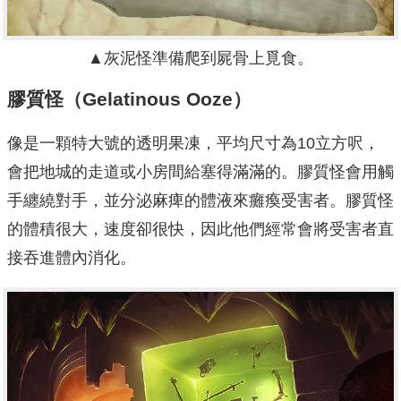
▲灰泥怪準備爬到屍骨上覓食。
膠質怪（Gelatinous Ooze）
像是一顆特大號的透明果凍，平均尺寸為10立方呎，
會把地城的走道或小房間給塞得滿滿的。膠質怪會用觸
手纏繞對手，並分泌麻痺的體液來癱瘓受害者。膠質怪
的體積很大，速度卻很快，因此他們經常會將受害者直
接吞進體內消化。