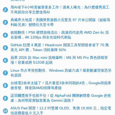
用AI省下4小時竟被塞更多工作！過來人曝光：為什麼優秀員工
2
不再跟你分享怎麼使用AI
典藏界大地震！美國懷舊遊戲小店驚見 97 片未公開版《超級瑪
3
利歐兄弟》變體任天堂卡帶
效能翻倍！PS6 硬體規格流出：跳過四代改用 AMD Zen 6c 混
4
合架構，4K 120fps 與全光追時代來臨
GitHub 狂攬 4 萬星！Headroom 開源工具幫開發者省下 70 萬
5
美元 API 費，Token 消耗暴降 92%
蘋果 2026 款 Mac mini 規格爆料：M6 與 M5 Pro 異色搭檔登
6
場！容量或將 512GB 起跳
Linux 市占率突然翻倍、Windows 跌破六成？最新數據背後恐另
7
有原因
台積電2奈米太猛了！流片量是3奈米同期的4倍，Google與蘋果
8
搶首發、輝達與AMD排隊等產能
諾貝爾獎推手也留不住！從 AlphaFold 團隊解體看 Google 的焦
9
慮：為何明星實驗室要為 Gemini 讓路？
ASUS Pad 開賣！12.2 吋雙層 OLED、售價 19,900 元，指定電
10
信資費最低 0 元入手