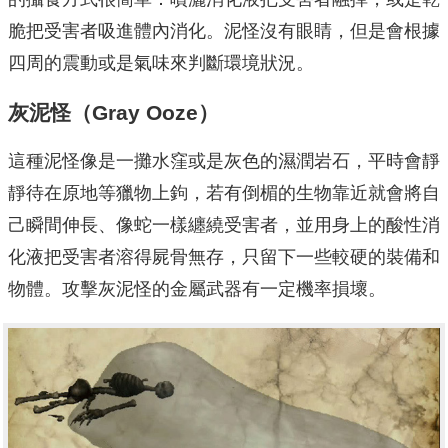
脆把受害者吸進體內消化。泥怪沒有眼睛，但是會根據
四周的震動或是氣味來判斷環境狀況。
灰泥怪（Gray Ooze）
這種泥怪像是一攤水窪或是灰色的濕潤岩石，平時會靜
靜待在原地等獵物上鉤，若有倒楣的生物靠近就會將自
己瞬間伸長、像蛇一樣纏繞受害者，並用身上的酸性消
化液把受害者溶得屍骨無存，只留下一些較硬的裝備和
物體。攻擊灰泥怪的金屬武器有一定機率損壞。