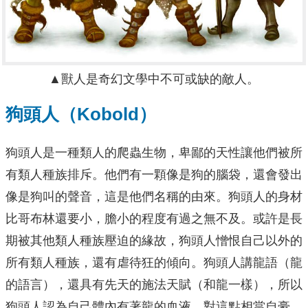
▲獸人是奇幻文學中不可或缺的敵人。
狗頭人（Kobold）
狗頭人是一種類人的爬蟲生物，卑鄙的天性讓他們被所
有類人種族排斥。他們有一顆像是狗的腦袋，還會發出
像是狗叫的聲音，這是他們名稱的由來。狗頭人的身材
比哥布林還要小，膽小的程度有過之無不及。或許是長
期被其他類人種族壓迫的緣故，狗頭人憎恨自己以外的
所有類人種族，還有虐待狂的傾向。狗頭人講龍語（龍
的語言），還具有先天的施法天賦（和龍一樣），所以
狗頭人認為自己體內有著龍的血液，對這點相當自豪。