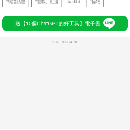
#網路話題
#遊戲、動漫
#ad&d
#怪物
送【10個ChatGPT的好工具】電子書
ADVERTISEMENT