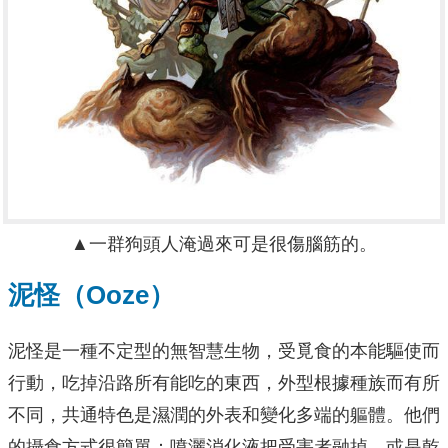
▲一群狗頭人淹過來可是很傷腦筋的。
泥怪（Ooze）
泥怪是一種不定型的無智慧生物，受覓食的本能驅使而
行動，吃掉沿路所有能吃的東西，外型根據種族而有所
不同，共通特色是濕潤的外表和變化多端的軀體。他們
的攝食方式很簡單：噴灑消化液把受害者融掉，或是乾