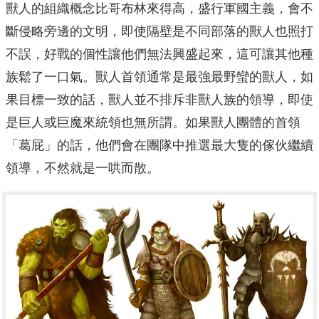
獸人的組織概念比哥布林來得高，盛行軍國主義，會不
斷侵略旁邊的文明，即使隔壁是不同部落的獸人也照打
不誤，好戰的個性讓他們無法興盛起來，這可讓其他種
族鬆了一口氣。獸人首領通常是最強最野蠻的獸人，如
果目標一致的話，獸人並不排斥非獸人族的領導，即使
是巨人或巨魔來統領也無所謂。如果獸人團體的首領
「葛屁」的話，他們會在團隊中推選最大隻的傢伙繼續
領導，不然就是一哄而散。