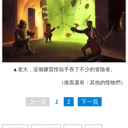
▲老大，這個膠質怪似乎吞了不少的冒險者。
（後面還有：其他的怪物們）
上一頁
1
2
下一頁