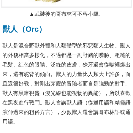
▲武裝後的哥布林可不容小覷。
獸人（Orc）
獸人是混合野獸外觀和人類體型的邪惡類人生物。獸人
的外貌相當多樣化，不過都是一副野豬的嘴臉、粗糙的
毛髮、紅色的眼睛、泛綠的皮膚，獠牙還會從嘴裡爆出
來，還有駝背的傾向。獸人的力量比人類大上許多，而
且還很好戰，對剛出茅廬的冒險者而言是強勁的對手。
獸人有黑暗視覺（沒光線也能視物的異能），所以喜歡
在黑夜進行戰鬥。獸人會講獸人語（從通用語和精靈語
演伸過來的粗俗方言），少數獸人還會講哥布林語或通
用語。