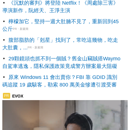
《沉默的審判》將登陸 Netflix！《周處除三害》
導演新作，阮經天、王淨主演
檸檬加它，堅持一週大肚腩不見了，重新回到45
公斤
PR・新素簡
腹部脂肪的「剋星」找到了，常吃這幾物，吃走
大肚囊，...
PR・新素簡
29顆鏡頭也抓不到一個賊？舊金山竊賊搭Waymo
自駕車逃逸，隱私保護政策竟成警方辦案最大阻礙
原來 Windows 11 會出賣你？FBI 靠 GDID 識別
碼追蹤 19 歲駭客，勒索 800 萬美金慘遭引渡受審
EVOX
PR