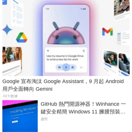
Google 宣布淘汰 Google Assistant，9 月起 Android
用戶全面轉向 Gemini
AI/大數據
GitHub 熱門開源神器！Winhance 一
鍵安全精簡 Windows 11 臃腫預裝軟
體與後台追蹤
趨勢