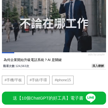
ads by popIn
為何企業開始升級電話系統？AI 是關鍵
深入瞭解
觀看次數 124,563次
#手機/平板
#手錶/手環
#iphone15
送【10個ChatGPT的好工具】電子書