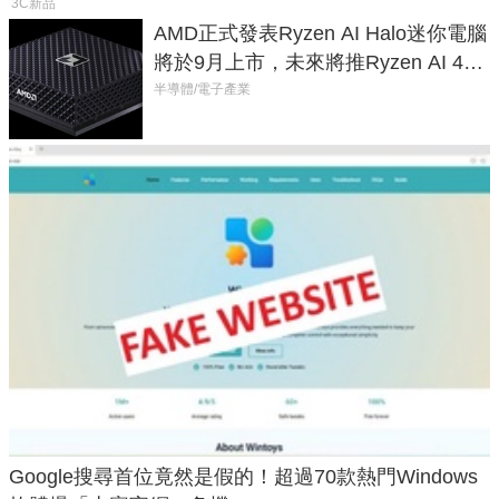
3C新品
AMD正式發表Ryzen AI Halo迷你電腦
將於9月上市，未來將推Ryzen AI 400
Max系列處理器與對應升級版
半導體/電子產業
Google搜尋首位竟然是假的！超過70款熱門Windows