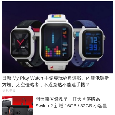
日廠 My Play Watch 手錶專玩經典遊戲、內建俄羅斯
方塊、太空侵略者，不過竟然不能連手機？
遊戲/電競
開發商省錢救星！任天堂傳將為
Switch 2 新增 16GB / 32GB 小容量遊
戲卡的選擇