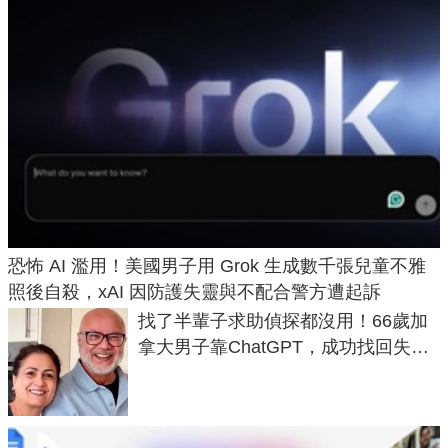
恐怖 AI 濫用！美國男子用 Grok 生成數千張兒童不雅
照後自殺，xAI 因防護失靈與不配合警方遭起訴
找了半輩子求助偵探都沒用！66歲加
拿大男子靠ChatGPT，成功找回失散
50年家人