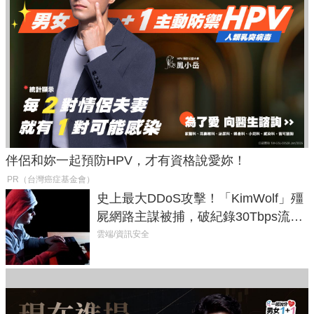
伴侶和妳一起預防HPV，才有資格說愛妳！
PR（台灣癌症基金會）
史上最大DDoS攻擊！「KimWolf」殭
屍網路主謀被捕，破紀錄30Tbps流量
癱瘓全球！
雲端/資訊安全