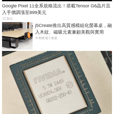
Google Pixel 11全系規格流出！搭載Tensor G6晶片且
入手價調漲至899美元
3C新品
j5Create推出高質感模組化螢幕桌，融
入木紋、磁吸元素兼顧美觀與實用
半導體/電子產業