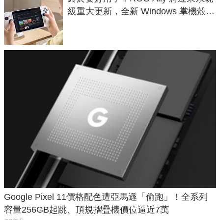
級重大更新，全新 Windows 掌機殼模
式讓操作就像 Xbox 一樣順暢
Google Pixel 11價格配色遭亞馬遜「偷跑」！全系列
容量256GB起跳、頂規摺疊機價位逼近7萬