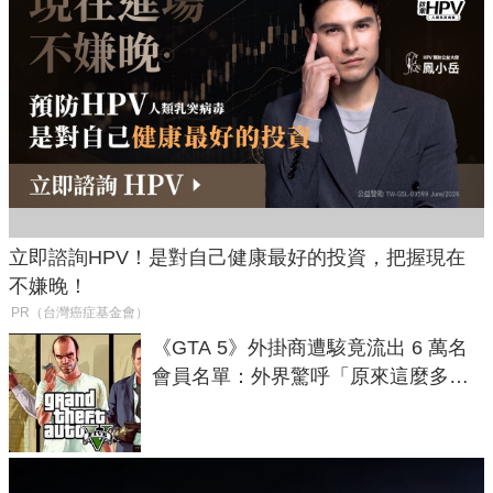
立即諮詢HPV！是對自己健康最好的投資，把握現在
不嫌晚！
PR（台灣癌症基金會）
《GTA 5》外掛商遭駭竟流出 6 萬名
會員名單：外界驚呼「原來這麼多人
在開掛！」