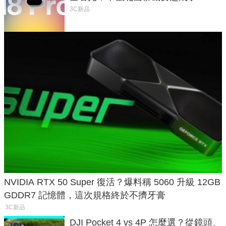
家曝山寨機無法復刻兩大關鍵
3C新品
NVIDIA RTX 50 Super 復活？爆料稱 5060 升級 12GB
GDDR7 記憶體，這次規格終於不擠牙膏
3C新品
DJI Pocket 4 vs 4P 怎麼選？從鏡頭、