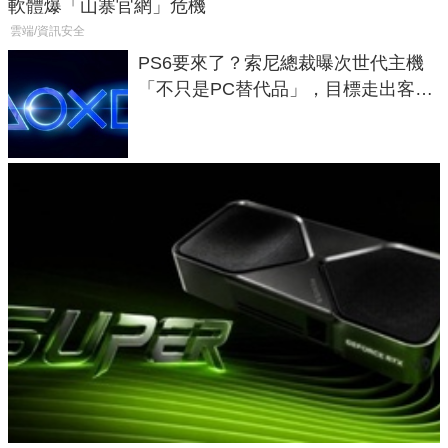
軟體爆「山寨官網」危機
雲端/資訊安全
PS6要來了？索尼總裁曝次世代主機
「不只是PC替代品」，目標走出客
廳、進軍電競桌面