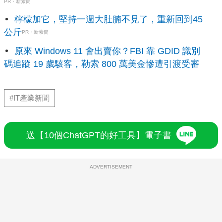
PR・新素簡
檸檬加它，堅持一週大肚腩不見了，重新回到45
公斤
PR・新素簡
原來 Windows 11 會出賣你？FBI 靠 GDID 識別
碼追蹤 19 歲駭客，勒索 800 萬美金慘遭引渡受審
#IT產業新聞
送【10個ChatGPT的好工具】電子書
ADVERTISEMENT