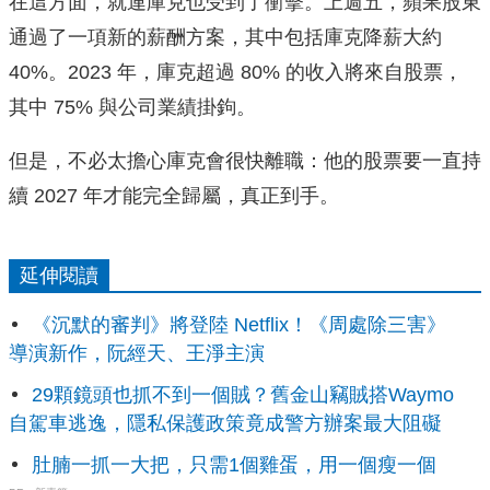
在這方面，就連庫克也受到了衝擊。上週五，蘋果股東
通過了一項新的薪酬方案，其中包括庫克降薪大約
40%。2023 年，庫克超過 80% 的收入將來自股票，
其中 75% 與公司業績掛鉤。
但是，不必太擔心庫克會很快離職：他的股票要一直持
續 2027 年才能完全歸屬，真正到手。
延伸閱讀
《沉默的審判》將登陸 Netflix！《周處除三害》
導演新作，阮經天、王淨主演
29顆鏡頭也抓不到一個賊？舊金山竊賊搭Waymo
自駕車逃逸，隱私保護政策竟成警方辦案最大阻礙
肚腩一抓一大把，只需1個雞蛋，用一個瘦一個