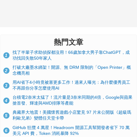
熱門文章
找了半輩子求助偵探都沒用！66歲加拿大男子靠ChatGPT，成
1
功找回失散50年家人
打破大廠墨水綁架！開源、無 DRM 限制的「Open Printer」概
2
念機亮相
用AI省下4小時竟被塞更多工作！過來人曝光：為什麼優秀員工
3
不再跟你分享怎麼使用AI
台積電2奈米太猛了！流片量是3奈米同期的4倍，Google與蘋果
4
搶首發、輝達與AMD排隊等產能
典藏界大地震！美國懷舊遊戲小店驚見 97 片未公開版《超級瑪
5
利歐兄弟》變體任天堂卡帶
GitHub 狂攬 4 萬星！Headroom 開源工具幫開發者省下 70 萬
6
美元 API 費，Token 消耗暴降 92%