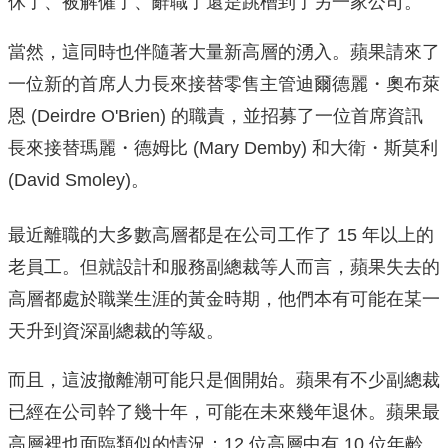
休了、被解僱了、辭職了還是跳槽到了另一家公司。
當然，這同時也伴隨著大量新高層的湧入。蘋果請來了
一位新的首席人力長來接替零售主管迪爾德麗・奧布萊
恩 (Deirdre O'Brien) 的職責，並招募了一位首席資訊
長來接替瑪麗・德姆比 (Mary Demby) 和大衛・斯莫利
(David Smoley)。
最近離職的大多數高層都是在公司工作了 15 年以上的
老員工。但就設計和服務副總裁等人而言，蘋果失去的
高層都處於職業生涯的黃金時期，他們本有可能在某一
天升到資深副總裁的等級。
而且，這波撤離潮可能只是個開始。蘋果有不少副總裁
已經在公司幹了幾十年，可能在未來幾年退休。蘋果最
高層裡也面臨類似的情況：12 位高層中有 10 位年齡