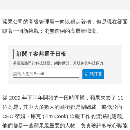
蘋果公司的高級管理層一向以穩定著稱，但是現在卻面
臨著一個新挑戰：史無前例的高層離職潮。
訂閱Ｔ客邦電子日報
掌握最熱門的科技話題、網路動態，升級你的科技原力！
立即訂閱
從 2022 年下半年開始的一段時間裡，蘋果失去了 11
位高層，其中大多數人的頭銜都是副總裁，略低於向
CEO 蒂姆・庫克 (Tim Cook) 匯報工作的資深副總裁。
他們都是一些蘋果最重要的人物，負責著許多核心職能