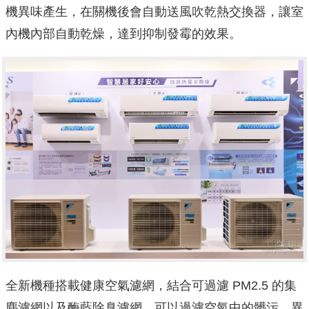
機異味產生，在關機後會自動送風吹乾熱交換器，讓室
內機內部自動乾燥，達到抑制發霉的效果。
全新機種搭載健康空氣濾網，結合可過濾 PM2.5 的集
塵濾網以及酶藍除臭濾網，可以過濾空氣中的髒污、異