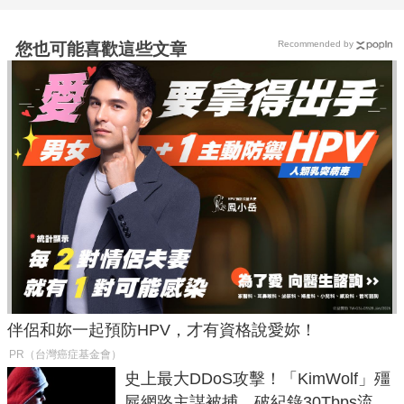
Recommended by
您也可能喜歡這些文章
伴侶和妳一起預防HPV，才有資格說愛妳！
PR（台灣癌症基金會）
史上最大DDoS攻擊！「KimWolf」殭
屍網路主謀被捕，破紀錄30Tbps流量