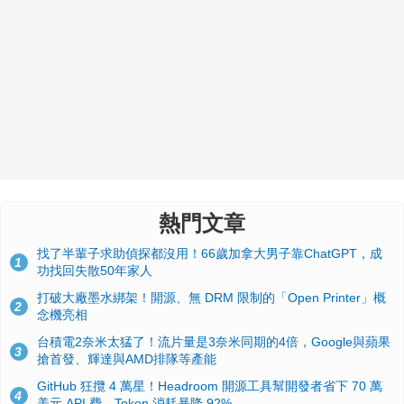
熱門文章
找了半輩子求助偵探都沒用！66歲加拿大男子靠ChatGPT，成
1
功找回失散50年家人
打破大廠墨水綁架！開源、無 DRM 限制的「Open Printer」概
2
念機亮相
台積電2奈米太猛了！流片量是3奈米同期的4倍，Google與蘋果
3
搶首發、輝達與AMD排隊等產能
GitHub 狂攬 4 萬星！Headroom 開源工具幫開發者省下 70 萬
4
美元 API 費，Token 消耗暴降 92%