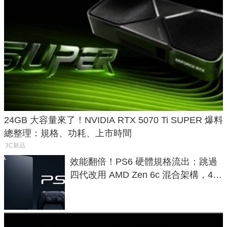
24GB 大容量來了！NVIDIA RTX 5070 Ti SUPER 爆料
總整理：規格、功耗、上市時間
3C新品
效能翻倍！PS6 硬體規格流出：跳過
四代改用 AMD Zen 6c 混合架構，4K
120fps 與全光追時代來臨