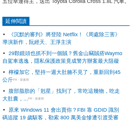
五位幸運得主，送出 Toyota Corolla Cross 1.8L 汽車。
延伸閱讀
《沉默的審判》將登陸 Netflix！《周處除三害》
導演新作，阮經天、王淨主演
29顆鏡頭也抓不到一個賊？舊金山竊賊搭Waymo
自駕車逃逸，隱私保護政策竟成警方辦案最大阻礙
檸檬加它，堅持一週大肚腩不見了，重新回到45
公斤
PR・新素簡
腹部脂肪的「剋星」找到了，常吃這幾物，吃走
大肚囊，...
PR・新素簡
原來 Windows 11 會出賣你？FBI 靠 GDID 識別
碼追蹤 19 歲駭客，勒索 800 萬美金慘遭引渡受審