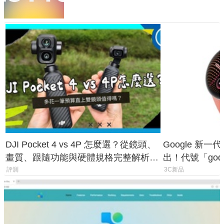
DJI Pocket 4 vs 4P 怎麼選？從鏡頭、
Google 新一代 
畫質、跟隨功能與硬體規格完整解析，
出！代號「god
一次看懂兩台差異
鎖定 AI 應用
評測
3C新品