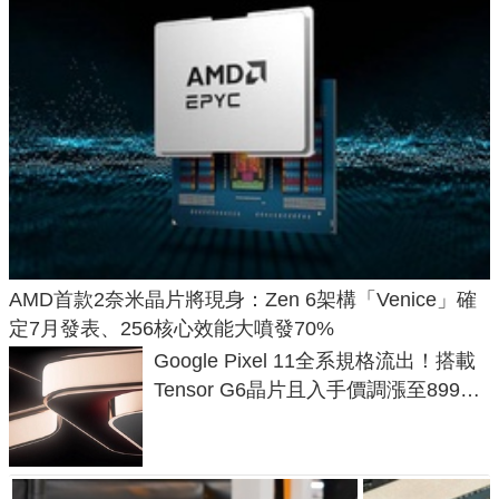
AMD首款2奈米晶片將現身：Zen 6架構「Venice」確
定7月發表、256核心效能大噴發70%
Google Pixel 11全系規格流出！搭載
Tensor G6晶片且入手價調漲至899美
元