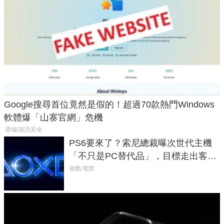
Google搜尋首位竟然是假的！超過70款熱門Windows
軟體爆「山寨官網」危機
雲端/資訊安全
PS6要來了？索尼總裁曝次世代主機
「不只是PC替代品」，目標走出客
廳、進軍電競桌面
遊戲/電競