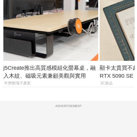
j5Create推出高質感模組化螢幕桌，融
顯卡太貴買不起？
入木紋、磁吸元素兼顧美觀與實用
RTX 5090 S
體
半導體/電子產業
3C新品
ADVERTISEMENT