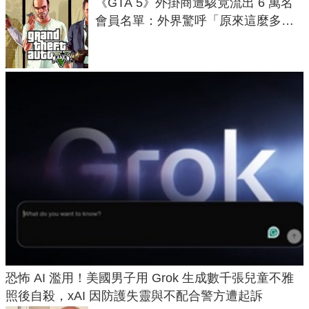
《GTA 5》外掛商遭駭竟流出 6 萬名
會員名單：外界驚呼「原來這麼多人
在開掛！」
恐怖 AI 濫用！美國男子用 Grok 生成數千張兒童不雅
照後自殺，xAI 因防護失靈與不配合警方遭起訴