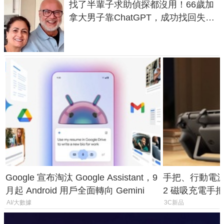
找了半輩子求助偵探都沒用！66歲加
拿大男子靠ChatGPT，成功找回失散
50年家人
Google 宣布淘汰 Google Assistant，9
手把、行動電源合體
月起 Android 用戶全面轉向 Gemini
2 磁吸充電手把
倍
AI/大數據
3C新品