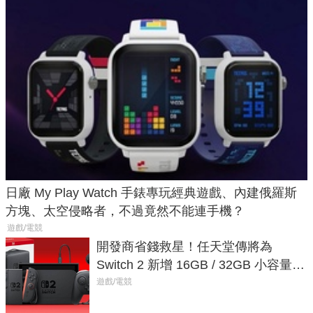
日廠 My Play Watch 手錶專玩經典遊戲、內建俄羅斯
方塊、太空侵略者，不過竟然不能連手機？
遊戲/電競
開發商省錢救星！任天堂傳將為
Switch 2 新增 16GB / 32GB 小容量遊
戲卡的選擇
遊戲/電競