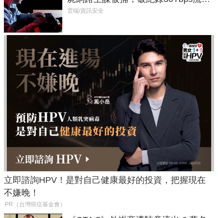
癱瘓全球！
雲端/資訊安全
立即諮詢HPV！是對自己健康最好的投資，把握現在
不嫌晚！
PR（台灣癌症基金會）