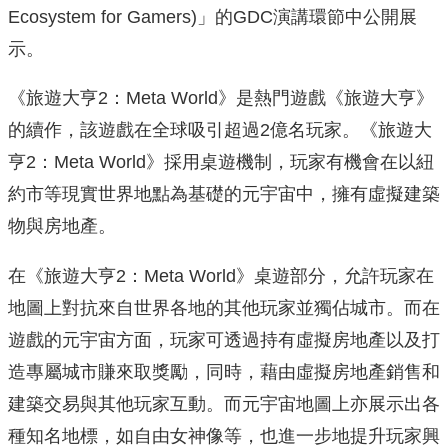
Ecosystem for Gamers)」的GDC演講環節中公開展
示。
《旅遊大亨2：Meta World》是熱門遊戲《旅遊大亨》
的續作，該遊戲在全球吸引超
過2億名玩家。《旅遊大
亨2：Meta World》採用桌遊機制，玩家有機會在以紐
約市等現實世界地點
為基礎的元宇宙中，擁有虛擬建築
物與房地產。
在《旅遊大亨2：Meta World》桌遊部分，
允許玩家在
地圖上對抗來自世界各地的其他玩家並獨佔城市。
而在
遊戲的元宇宙方面，
玩家可透過持有虛擬房地產以及打
造專屬城市賺來取獎勵，同時，
藉由虛擬房地產銷售和
建築交易與其他玩家互動。
而元宇宙地圖上亦展示出各
種知名地標，如自由女神像等，
也進一步地提升玩家興