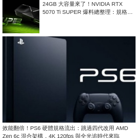
24GB 大容量來了！NVIDIA RTX
5070 Ti SUPER 爆料總整理：規格、
功耗、上市時間
效能翻倍！PS6 硬體規格流出：跳過四代改用 AMD
Zen 6c 混合架構，4K 120fps 與全光追時代來臨