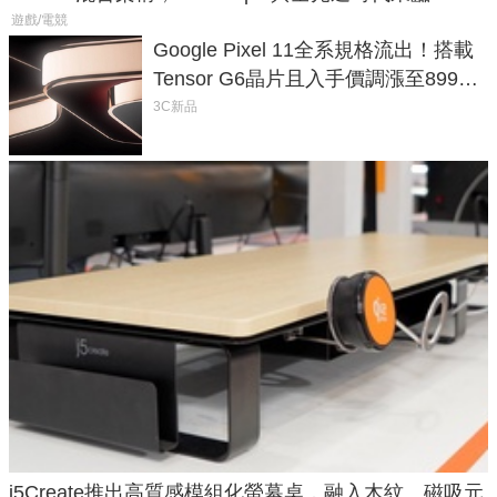
遊戲/電競
Google Pixel 11全系規格流出！搭載
Tensor G6晶片且入手價調漲至899美
元
3C新品
j5Create推出高質感模組化螢幕桌，融入木紋、磁吸元