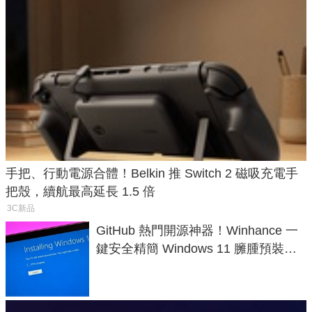
手把、行動電源合體！Belkin 推 Switch 2 磁吸充電手
把殼，續航最高延長 1.5 倍
3C新品
GitHub 熱門開源神器！Winhance 一
鍵安全精簡 Windows 11 臃腫預裝軟
體與後台追蹤