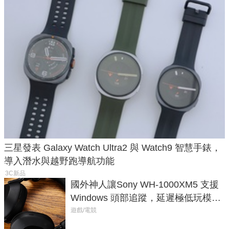
三星發表 Galaxy Watch Ultra2 與 Watch9 智慧手錶，
導入潛水與越野跑導航功能
3C新品
國外神人讓Sony WH-1000XM5 支援
Windows 頭部追蹤，延遲極低玩模擬
飛行超有感
遊戲/電競