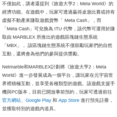
不僅如此，講者還提到《旅遊大亨2：Meta World》的
經濟功能。在遊戲中，
玩家可透過贏得桌遊比賽或持有
虛擬不動產來賺取遊戲貨幣「 Meta Cash」，而
「Meta Cash」可兌換為 ITU 代幣，該代幣可運用於賺
取由 MARBLEX 所推出的遊戲區塊鏈生態系統
「MBX」， 該區塊鏈生態系統不僅鼓勵玩家們的自然
互動，還將會為他們的參與
提供獎勵。
Netmarble和MARBLEX計劃將《旅遊大亨2：Met
a
World》進一步發展成為一個平台，
讓玩家在元宇宙世
界裡積極互動，並享受各種類型的遊戲。
該遊戲支援手
機與PC版本，目前已開放事前預約，
玩家可透過前往
官方網站
、
Google Play
和
App Store
進行預先註冊，
並獲取特別的遊戲內道具。