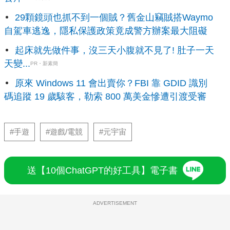
29顆鏡頭也抓不到一個賊？舊金山竊賊搭Waymo
自駕車逃逸，隱私保護政策竟成警方辦案最大阻礙
起床就先做件事，沒三天小腹就不見了! 肚子一天
天變...
PR・新素簡
原來 Windows 11 會出賣你？FBI 靠 GDID 識別
碼追蹤 19 歲駭客，勒索 800 萬美金慘遭引渡受審
#手遊
#遊戲/電競
#元宇宙
送【10個ChatGPT的好工具】電子書
ADVERTISEMENT