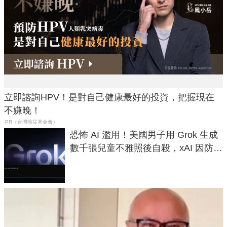
立即諮詢HPV！是對自己健康最好的投資，把握現在
不嫌晚！
PR（台灣癌症基金會）
恐怖 AI 濫用！美國男子用 Grok 生成
數千張兒童不雅照後自殺，xAI 因防護
失靈與不配合警方遭起訴