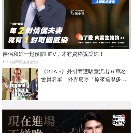
伴侶和妳一起預防HPV，才有資格說愛妳！
PR（台灣癌症基金會）
《GTA 5》外掛商遭駭竟流出 6 萬名
會員名單：外界驚呼「原來這麼多人
在開掛！」