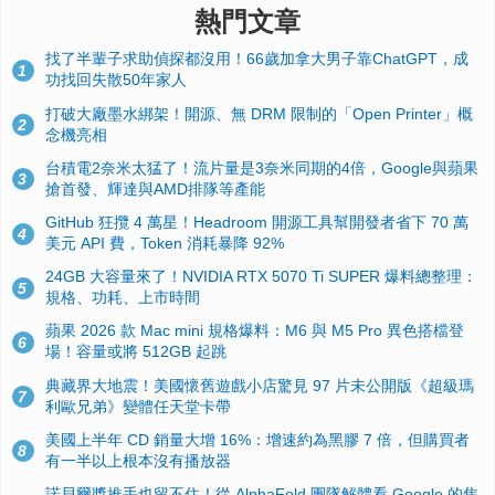
熱門文章
找了半輩子求助偵探都沒用！66歲加拿大男子靠ChatGPT，成
1
功找回失散50年家人
打破大廠墨水綁架！開源、無 DRM 限制的「Open Printer」概
2
念機亮相
台積電2奈米太猛了！流片量是3奈米同期的4倍，Google與蘋果
3
搶首發、輝達與AMD排隊等產能
GitHub 狂攬 4 萬星！Headroom 開源工具幫開發者省下 70 萬
4
美元 API 費，Token 消耗暴降 92%
24GB 大容量來了！NVIDIA RTX 5070 Ti SUPER 爆料總整理：
5
規格、功耗、上市時間
蘋果 2026 款 Mac mini 規格爆料：M6 與 M5 Pro 異色搭檔登
6
場！容量或將 512GB 起跳
典藏界大地震！美國懷舊遊戲小店驚見 97 片未公開版《超級瑪
7
利歐兄弟》變體任天堂卡帶
美國上半年 CD 銷量大增 16%：增速約為黑膠 7 倍，但購買者
8
有一半以上根本沒有播放器
諾貝爾獎推手也留不住！從 AlphaFold 團隊解體看 Google 的焦