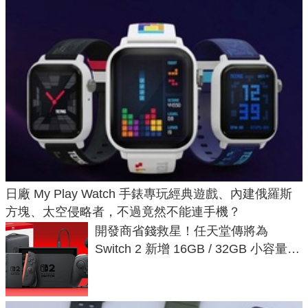
日廠 My Play Watch 手錶專玩經典遊戲、內建俄羅斯
方塊、太空侵略者，不過竟然不能連手機？
開發商省錢救星！任天堂傳將為
Switch 2 新增 16GB / 32GB 小容量遊
戲卡的選擇