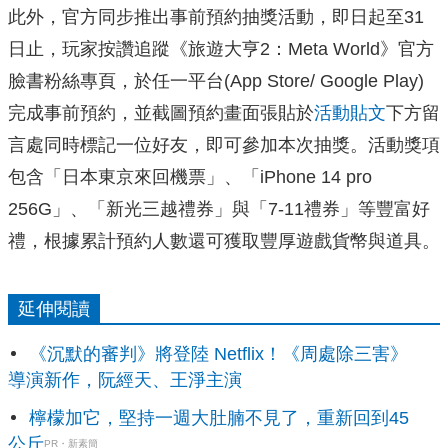
此外，官方同步推出事前預約抽獎活動，即日起至31
日止，
玩家按讚追蹤《旅遊大亨2：Meta World》官方
臉書粉絲專頁，於任一平台(App Store/ Google Play)
完成事前預約，並截圖預約畫面張貼於
活動貼文
下方留
言處同時標記一位好友，
即可參加本次抽獎。活動獎項
包含「日本東京來回機票」、「iPhone 14 pro
256G」、「新光三越禮券」與「7-11禮券」等豐富好
禮，根據累計預約人數還可獲取豐厚遊戲貨幣與道具。
延伸閱讀
《沉默的審判》將登陸 Netflix！《周處除三害》
導演新作，阮經天、王淨主演
檸檬加它，堅持一週大肚腩不見了，重新回到45
公斤
PR・新素簡