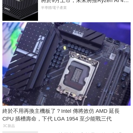
將於9月上市，未來將推Ryzen AI 400
Max系列處理器與對應升級版
半導體/電子產業
終於不用再換主機板了？Intel 傳將效仿 AMD 延長
CPU 插槽壽命，下代 LGA 1954 至少能戰三代
3C新品