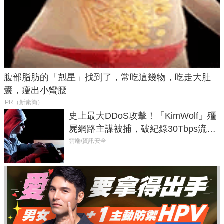
腹部脂肪的「剋星」找到了，常吃這幾物，吃走大肚
囊，瘦出小蠻腰
PR（新素簡）
史上最大DDoS攻擊！「KimWolf」殭
屍網路主謀被捕，破紀錄30Tbps流量
癱瘓全球！
雲端/資訊安全