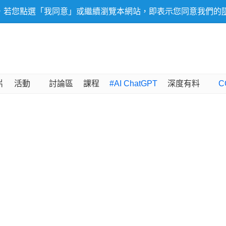
，若您點選「我同意」或繼續瀏覽本網站，即表示您同意我們的
片
活動
討論區
課程
#AI ChatGPT
深度有料
C