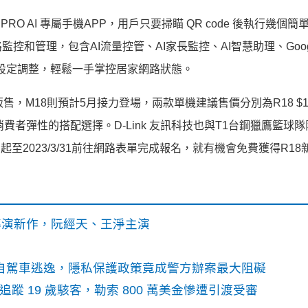
RO AI 專屬手機APP，用戶只要掃瞄 QR code 後執行幾個
監控和管理，包含AI流量控管、A
I家長監控、AI智慧助理、Goog
時設定調整，
輕鬆一手掌控居家網路狀態。
正式販售，M18則預計5月接力登場
，兩款單機建議售價分別為R18 $1,5
費者彈性的搭配選擇。D-Link 友訊科技也與T1台鋼獵
鷹籃球隊
起至2023/3/31前往網路表單完成報名，
就有機會免費獲得R18
》導演新作，阮經天、王淨主演
o自駕車逃逸，隱私保護政策竟成警方辦案最大阻礙
識別碼追蹤 19 歲駭客，勒索 800 萬美金慘遭引渡受審