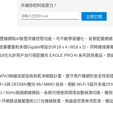
升級你的科技原力！
立即訂閱
智慧連網
和AI智慧流量控管功能，可不斷學習優化、妥善配置網
號廣覆蓋和多
個Gigabit埠設計(R18 x 4 / M18 x 2)，同時連
18也允許
用戶自行搭配擴充 EAGLE PRO AI 系列其他產品，透過 
高規 WPA3無線加密技術和乾淨網路計畫，堅守用戶連網的安全性和
 OFDMA/雙向 MU-MIMO 技術，相較 Wi-Fi 5提升多達2
Hz / 5GHz兩個網速頻段，系統可視使用環境自動偵測切換，
確保
0 坪網路涵蓋範圍和127台連線裝置，無論是欣賞串流影音、
暢