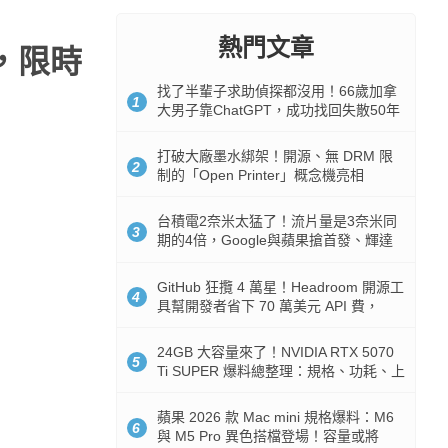
熱門文章
場，限時
找了半輩子求助偵探都沒用！66歲加拿
1
大男子靠ChatGPT，成功找回失散50年
家人
打破大廠墨水綁架！開源、無 DRM 限
2
制的「Open Printer」概念機亮相
台積電2奈米太猛了！流片量是3奈米同
3
期的4倍，Google與蘋果搶首發、輝達
與AMD排隊等產能
GitHub 狂攬 4 萬星！Headroom 開源工
4
具幫開發者省下 70 萬美元 API 費，
Token 消耗暴降 92%
24GB 大容量來了！NVIDIA RTX 5070
5
Ti SUPER 爆料總整理：規格、功耗、上
市時間
蘋果 2026 款 Mac mini 規格爆料：M6
6
與 M5 Pro 異色搭檔登場！容量或將