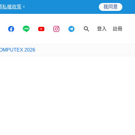
隱私權政策
。
我同意
登入
註冊
OMPUTEX 2026