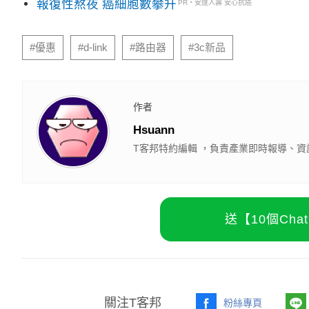
報復性熬夜 癌細胞數攀升
PR・安達人壽 安心抗癌
#優惠
#d-link
#路由器
#3c新品
作者
Hsuann
T客邦特約編輯 ，負責產業即時報導、資
送【10個Ch
關注T客邦
粉絲專頁