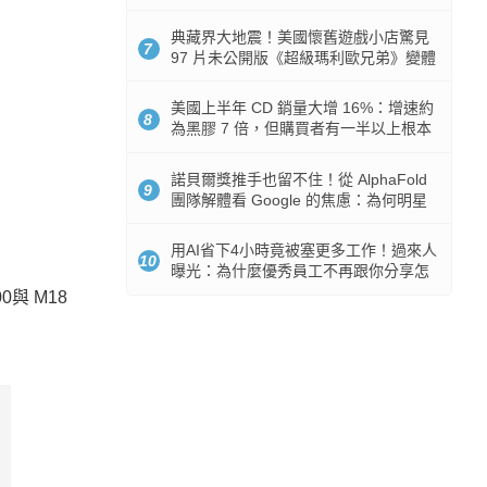
512GB 起跳
典藏界大地震！美國懷舊遊戲小店驚見
7
97 片未公開版《超級瑪利歐兄弟》變體
任天堂卡帶
美國上半年 CD 銷量大增 16%：增速約
8
為黑膠 7 倍，但購買者有一半以上根本
沒有播放器
諾貝爾獎推手也留不住！從 AlphaFold
9
團隊解體看 Google 的焦慮：為何明星
實驗室要為 Gemini 讓路？
用AI省下4小時竟被塞更多工作！過來人
10
曝光：為什麼優秀員工不再跟你分享怎
麼使用AI
0與 M18