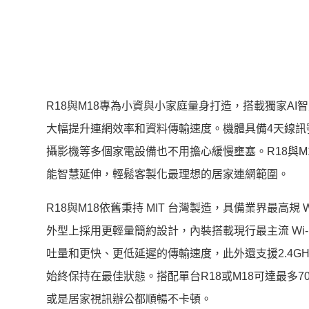
R18與M18專為小資與小家庭量身打造，搭載獨家AI
大幅提升連網效率和資料傳輸速度。機體具備4天線訊
攝影機等多個家電設備也不用擔心緩慢壅塞。R18與M
能智慧延伸，
輕鬆客製化最理想的居家連網範圍。
R18與M18依舊秉持 MIT 台灣製造，具備業界最
外型上採用更輕量簡約設計，內裝搭載現行最主流 Wi-Fi 6與
吐量和更快、更低延遲的傳輸速度，
此外還支援2.4G
始終保持在最佳狀態。搭配單台R18或M18可達最
多7
或是居家視訊辦公都順暢不卡頓。