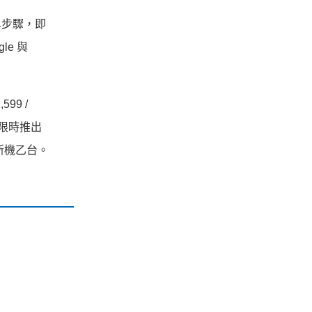
簡單步驟，即
le 與
99 /
限時推出
新機乙台。