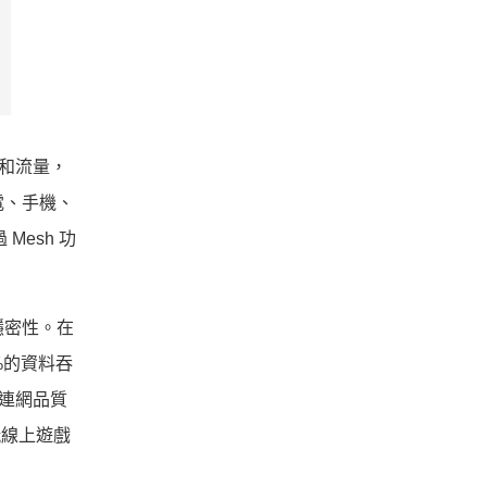
速和流量，
接筆電、手機、
Mesh 功
隱密性。
在
5%的資料吞
連網品質
玩線上遊戲