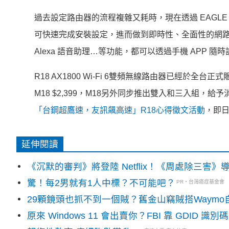
過去設定路由器的流程複雜又耗時，現在透過 EAGLE P
可快速完成安裝設定，
進而做到即時性、全面性的網路
Alexa 語音助理…
等功能，都可以透過手機 APP 隨
R18 AX1800 Wi-Fi 6雙頻無線路由器已經於全台
M18 $2,399，M18另外同步推出雙入和三入組，
給予消
「台鋼超鷹速，友訊飆高速」R18心得徵文活動
，即日
延伸閱讀
《沉默的審判》將登陸 Netflix！《周處除三害
驚！每2男就有1人中標？不可能吧？
PR・台灣癌症基金會
29顆鏡頭也抓不到一個賊？舊金山竊賊搭Waym
原來 Windows 11 會出賣你？FBI 靠 GDID 