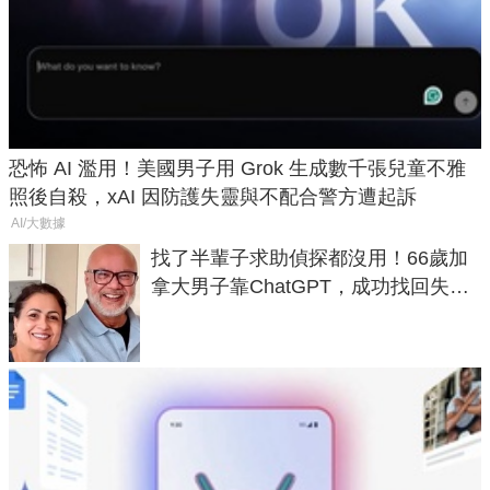
恐怖 AI 濫用！美國男子用 Grok 生成數千張兒童不雅
照後自殺，xAI 因防護失靈與不配合警方遭起訴
AI/大數據
找了半輩子求助偵探都沒用！66歲加
拿大男子靠ChatGPT，成功找回失散
50年家人