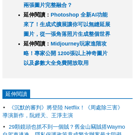
兩張圖片完整融合？
延伸閱讀：
Photoshop 全新AI功能
來了！生成式擴展讓你可以無縫延展
圖片，從一張角落照片生成整個世界
延伸閱讀：
Midjourney玩家進階攻
略！專家公開 1200張以上神奇圖片
以及參數大全免費開放取用
延伸閱讀
《沉默的審判》將登陸 Netflix！《周處除三害》
導演新作，阮經天、王淨主演
29顆鏡頭也抓不到一個賊？舊金山竊賊搭Waymo
自駕車逃逸，隱私保護政策竟成警方辦案最大阻礙