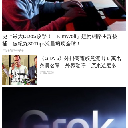
史上最大DDoS攻擊！「KimWolf」殭屍網路主謀被
捕，破紀錄30Tbps流量癱瘓全球！
雲端/資訊安全
《GTA 5》外掛商遭駭竟流出 6 萬名
會員名單：外界驚呼「原來這麼多人
在開掛！」
遊戲/電競