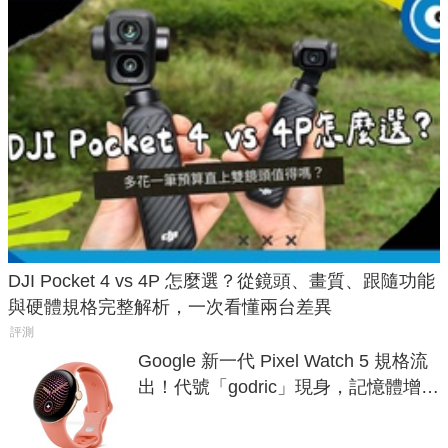
DJI Pocket 4 vs 4P 怎麼選？從鏡頭、畫質、跟隨功能
與硬體規格完整解析，一次看懂兩台差異
評測
Google 新一代 Pixel Watch 5 規格流
出！代號「godric」現身，記憶體增強
鎖定 AI 應用