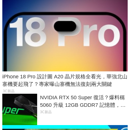
iPhone 18 Pro 設計圖 A20 晶片規格全看光，華強北山
寨機要起飛了？專家曝山寨機無法復刻兩大關鍵
3C新品
NVIDIA RTX 50 Super 復活？爆料稱
5060 升級 12GB GDDR7 記憶體，這
次規格終於不擠牙膏
3C新品