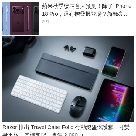
蘋果秋季發表會大預測！除了 iPhone
18 Pro，還有摺疊機登場？新機亮點
預測一次看
趨勢
Razer 推出 Travel Case Folio 行動鍵盤保護套，可變
身平板、掌機支架，售價 2,090 元