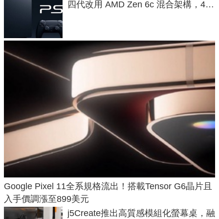
四代改用 AMD Zen 6c 混合架構，4K
120fps 與全光追時代來臨
Google Pixel 11全系規格流出！搭載Tensor G6晶片且
入手價調漲至899美元
j5Create推出高質感模組化螢幕桌，融