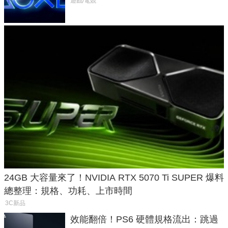
廳、進軍電競桌面
遊戲/電競
24GB 大容量來了！NVIDIA RTX 5070 Ti SUPER 爆料
總整理：規格、功耗、上市時間
3C新品
效能翻倍！PS6 硬體規格流出：跳過