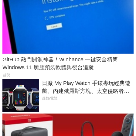
GitHub 熱門開源神器！Winhance 一鍵安全精簡
Windows 11 臃腫預裝軟體與後台追蹤
趨勢
日廠 My Play Watch 手錶專玩經典遊
戲、內建俄羅斯方塊、太空侵略者，
不過竟然不能連手機？
遊戲/電競