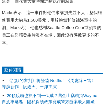
這是一個花費大量時間計劃執行的竊案。
Marks表示，這一事件對他們來講損失並不大，整個維
修費用大約為1,500美元，用於換鎖和修補浴室中的
洞。Marks說，他也感謝Seattle Coffee Gear或蘋果的
員工在盜竊發生時沒有在場，因此沒有導致更多的不
幸。
延伸閱讀
《沉默的審判》將登陸 Netflix！《周處除三害》
導演新作，阮經天、王淨主演
29顆鏡頭也抓不到一個賊？舊金山竊賊搭Waymo
自駕車逃逸，隱私保護政策竟成警方辦案最大阻礙