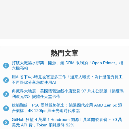
熱門文章
打破大廠墨水綁架！開源、無 DRM 限制的「Open Printer」概
1
念機亮相
用AI省下4小時竟被塞更多工作！過來人曝光：為什麼優秀員工
2
不再跟你分享怎麼使用AI
典藏界大地震！美國懷舊遊戲小店驚見 97 片未公開版《超級瑪
3
利歐兄弟》變體任天堂卡帶
效能翻倍！PS6 硬體規格流出：跳過四代改用 AMD Zen 6c 混
4
合架構，4K 120fps 與全光追時代來臨
GitHub 狂攬 4 萬星！Headroom 開源工具幫開發者省下 70 萬
5
美元 API 費，Token 消耗暴降 92%