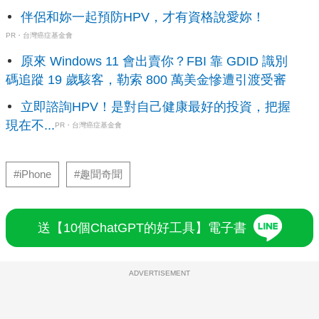
伴侶和妳一起預防HPV，才有資格說愛妳！
PR・台灣癌症基金會
原來 Windows 11 會出賣你？FBI 靠 GDID 識別
碼追蹤 19 歲駭客，勒索 800 萬美金慘遭引渡受審
立即諮詢HPV！是對自己健康最好的投資，把握
現在不...
PR・台灣癌症基金會
#iPhone
#趣聞奇聞
送【10個ChatGPT的好工具】電子書
ADVERTISEMENT