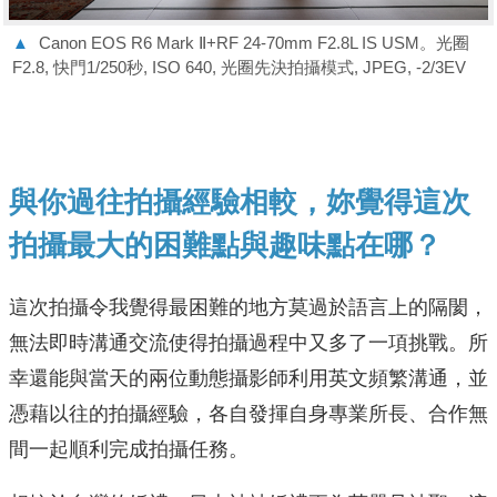
▲
Canon EOS R6 Mark Ⅱ+RF 24-70mm F2.8L IS USM。光圈
F2.8, 快門1/250秒, ISO 640, 光圈先決拍攝模式, JPEG, -2/3EV
與你過往拍攝經驗相較，妳覺得這次
拍攝最大的困難點與趣味點在哪？
這次拍攝令我覺得最困難的地方莫過於語言上的隔閡，
無法即時溝通交流使得拍攝過程中又多了一項挑戰。所
幸還能與當天的兩位動態攝影師利用英文頻繁溝通，並
憑藉以往的拍攝經驗，各自發揮自身專業所長、合作無
間一起順利完成拍攝任務。