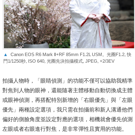
▲
Canon EOS R6 Mark Ⅱ+RF 85mm F1.2L USM。光圈F1.2, 快
門1/1250秒, ISO 640, 光圈先決拍攝模式, JPEG, +2/3EV
拍攝人物時，「眼睛偵測」的功能不僅可以協助我精準
對焦到人物的眼神，還能隨著主體移動自動切換成主體
或眼神偵測，再搭配特別新增的「右眼優先」與「左眼
優先」兩種設定選項，我只需在拍攝前和新人溝通他們
偏好的側臉角度並設定對應的選項，相機就會優先偵測
左眼或者右眼進行對焦，是非常彈性且實用的功能。