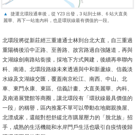
▲
捷運北環段通車後，從 Y23 出發，3 站到士林、6 站大直美
麗華、再下一站進內科，也是環狀線最有價值的一段。
北環段將從新莊經三重連通士林到台北大直，自三重過
重陽橋後沿中正路、至善路、故宮路過自強隧道，再與
文湖線劍南路站銜接，採地下方式興建，後續再串聯內
科、南港。北環段路線未來透過與中和新蘆線、信義淡
水線及文湖線交匯，覆蓋南京松江、南西、中山、北
車、東門永康、東區、信義計畫、大直美麗華、內科、
及南港展覽館等商圈，讓北環段有「環狀線最具價值的
一段」的稱譽，區內推案不單可以帶動在地鄉親換屋、
北漂成家，還能對想舒緩北市購屋壓力的「脫北族」招
手，成熟的生活機能和水岸門戶生活也吸引自疫情後歸