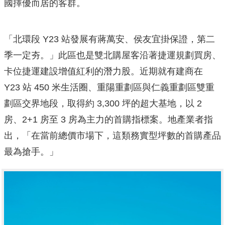
國擇優而居的客群。
「北環段 Y23 站發展有蔣萬安、侯友宜掛保證，第二
季一定夯。」此區也是雙北購屋客沿著捷運規劃買房、
卡位捷運建設增值紅利的潛力股。近期就有建商在
Y23 站 450 米生活圈、重陽重劃區與仁義重劃區雙重
劃區交界地段，取得約 3,300 坪的超大基地，以 2
房、2+1 房至 3 房為主力的首購指標案。地產業者指
出，「在當前總價市場下，這類務實型坪數的首購產品
最為搶手。」