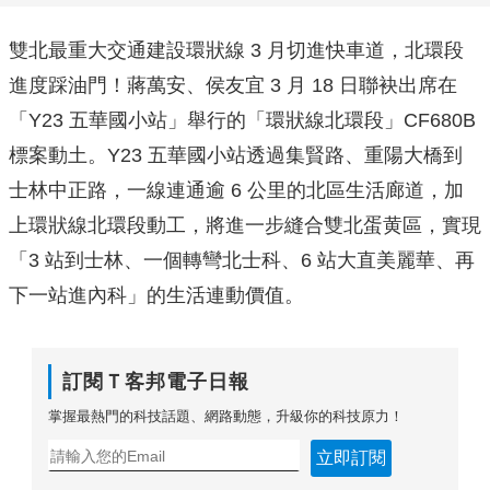
雙北最重大交通建設環狀線 3 月切進快車道，北環段
進度踩油門！蔣萬安、侯友宜 3 月 18 日聯袂出席在
「Y23 五華國小站」舉行的「環狀線北環段」CF680B
標案動土。Y23 五華國小站透過集賢路、重陽大橋到
士林中正路，一線連通逾 6 公里的北區生活廊道，加
上環狀線北環段動工，將進一步縫合雙北蛋黄區，實現
「3 站到士林、一個轉彎北士科、6 站大直美麗華、再
下一站進內科」的生活連動價值。
訂閱Ｔ客邦電子日報
掌握最熱門的科技話題、網路動態，升級你的科技原力！
立即訂閱