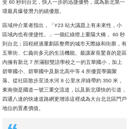
受 60 秒到台北，快人一步的迅捷優勢，成為新北第一
環最具爆發潛力的績優股。
區域仲介業者指出，「Y23 站大議題上有未來性，小
區域內也有便捷性。」一個紅綠燈上重陽大橋， 60 秒
到台北；回程經過重劃區整齊的城市天際線和街廓，有
五華街、仁義街多元的生活機能。最讓家長驚喜的是區
內擁有新北 7 所滿額雙語學校之一的五華國小，加上
碧華國小、碧華國中及新北高中等 4 所優質學園聚
落。從社區散步至淡水河 8 公里水岸綠帶約 350 米，
東南側是國道一號三重交流道，以及新北環快的引道，
四通八達的快速道路網更增添這裡成為大台北北區門戶
地位的置產價值。