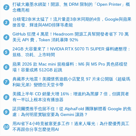
打破大廠墨水綁架！開源、無 DRM 限制的「Open Printer」概
2
念機亮相
台積電2奈米太猛了！流片量是3奈米同期的4倍，Google與蘋果
3
搶首發、輝達與AMD排隊等產能
GitHub 狂攬 4 萬星！Headroom 開源工具幫開發者省下 70 萬
4
美元 API 費，Token 消耗暴降 92%
24GB 大容量來了！NVIDIA RTX 5070 Ti SUPER 爆料總整理：
5
規格、功耗、上市時間
蘋果 2026 款 Mac mini 規格爆料：M6 與 M5 Pro 異色搭檔登
6
場！容量或將 512GB 起跳
典藏界大地震！美國懷舊遊戲小店驚見 97 片未公開版《超級瑪
7
利歐兄弟》變體任天堂卡帶
美國上半年 CD 銷量大增 16%：增速約為黑膠 7 倍，但購買者
8
有一半以上根本沒有播放器
諾貝爾獎推手也留不住！從 AlphaFold 團隊解體看 Google 的焦
9
慮：為何明星實驗室要為 Gemini 讓路？
用AI省下4小時竟被塞更多工作！過來人曝光：為什麼優秀員工
10
不再跟你分享怎麼使用AI