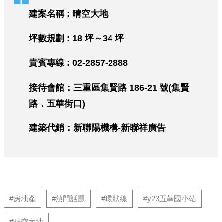
建案名稱
:
晴空大地
坪數規劃
: 18
坪～
34
坪
貴賓專線
: 02-2857-2888
接待會館：三重區集賢路
186-21
號
(
集賢
路．五華街口
)
建築代銷：新聯陽機構
-
新聯祥廣告
#房地產
#熱門話題
#環狀線
#y23五華國小站
#晴空大地