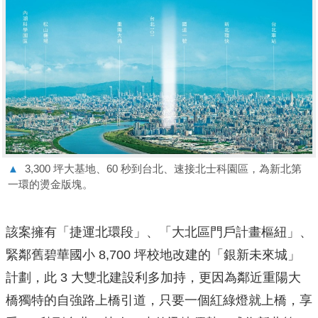
▲
3,300 坪大基地、60 秒到台北、速接北士科園區，為新北第
一環的燙金版塊。
該案擁有「捷運北環段」、「大北區門戶計畫樞紐」、
緊鄰舊碧華國小 8,700 坪校地改建的「銀新未來城」
計劃，此 3 大雙北建設利多加持，更因為鄰近重陽大
橋獨特的自強路上橋引道，只要一個紅綠燈就上橋，享