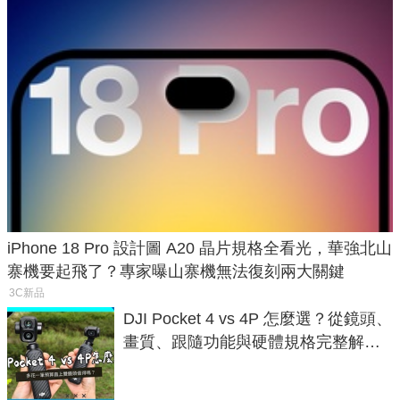
iPhone 18 Pro 設計圖 A20 晶片規格全看光，華強北山
寨機要起飛了？專家曝山寨機無法復刻兩大關鍵
3C新品
DJI Pocket 4 vs 4P 怎麼選？從鏡頭、
畫質、跟隨功能與硬體規格完整解
析，一次看懂兩台差異