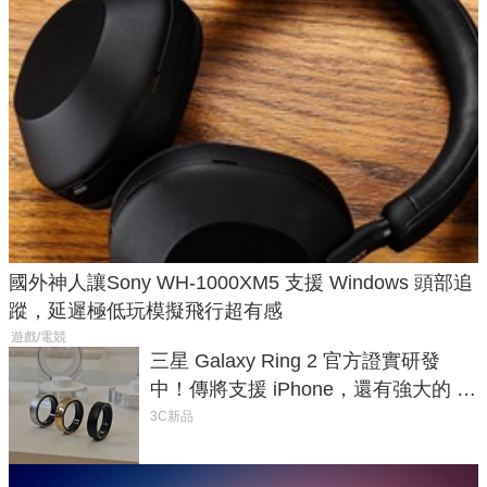
國外神人讓Sony WH-1000XM5 支援 Windows 頭部追
蹤，延遲極低玩模擬飛行超有感
遊戲/電競
三星 Galaxy Ring 2 官方證實研發
中！傳將支援 iPhone，還有強大的 AI
與智慧家電連動功能
3C新品