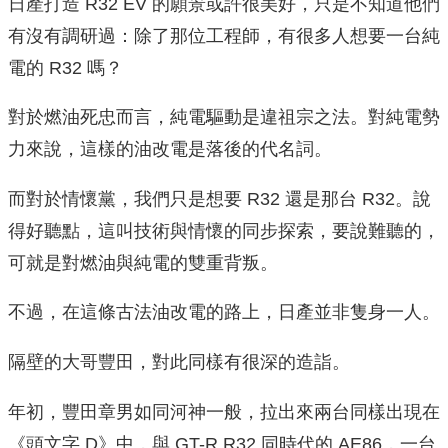
日產打造 R32 EV 的願景或許很美好，只是不知道他們
有沒有調研過：除了那位工程師，有很多人想要一台純
電的 R32 嗎？
對於燃油死忠而言，純電驅動是違祖宗之法。對純電勢
力來說，這樣的油改電是落後的代名詞。
而對於情懷黨，我們只是想要 R32 還是那台 R32。說
得好聽點，這叫技術與情懷的同步探索，要說難聽的，
可就是對燃油與純電的雙重背叛。
不過，在這條古法油改電的路上，日產並非隻身一人。
隔壁的大哥豐田，對此同樣有很深的造詣。
年初，豐田章男如同河神一般，拉出來兩台同樣出現在
《頭文字 D》中，與 GT-R R32 同時代的 AE86，一台