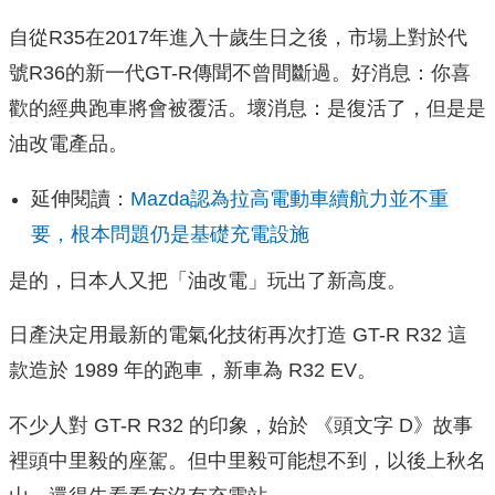
自從R35在2017年進入十歲生日之後，市場上對於代
號R36的新一代GT-R傳聞不曾間斷過。好消息：你喜
歡的經典跑車將會被覆活。壞消息：是復活了，但是是
油改電產品。
延伸閱讀：
Mazda認為拉高電動車續航力並不重
要，根本問題仍是基礎充電設施
是的，日本人又把「油改電」玩出了新高度。
日產決定用最新的電氣化技術再次打造 GT-R R32 這
款造於 1989 年的跑車，新車為 R32 EV。
不少人對 GT-R R32 的印象，始於 《頭文字 D》故事
裡頭中里毅的座駕。但中里毅可能想不到，以後上秋名