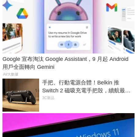
Google 宣布淘汰 Google Assistant，9 月起 Android
用戶全面轉向 Gemini
AI/大數據
手把、行動電源合體！Belkin 推
Switch 2 磁吸充電手把殼，續航最高
延長 1.5 倍
3C新品