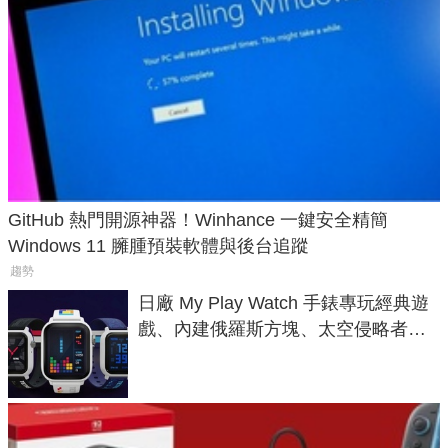
GitHub 熱門開源神器！Winhance 一鍵安全精簡
Windows 11 臃腫預裝軟體與後台追蹤
趨勢
日廠 My Play Watch 手錶專玩經典遊
戲、內建俄羅斯方塊、太空侵略者，
不過竟然不能連手機？