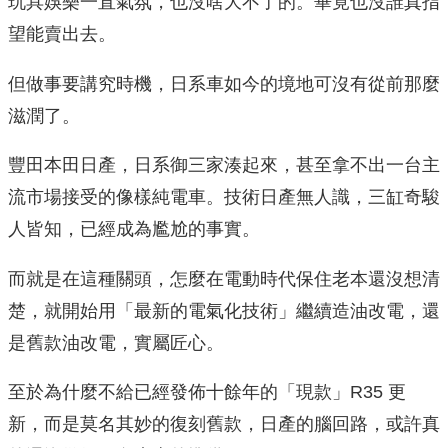
玩具娛樂一直氣氛，也沒啥大不了的。畢竟也沒誰真指
望能賣出去。
但做事要講究時機，日系車如今的境地可沒有從前那麼
滋潤了。
豐田本田日產，日系御三家湊起來，甚至拿不出一台主
流市場接受的像樣純電車。技術日產無人識，三缸奇駿
人皆知，已經成為尷尬的事實。
而就是在這種關頭，怎麼在電動時代保住老本還沒想清
楚，就開始用「最新的電氣化技術」繼續造油改電，還
是舊款油改電，實屬匠心。
至於為什麼不給已經發佈十餘年的「現款」R35 更
新，而是莫名其妙的復刻舊款，日產的腦回路，或許真