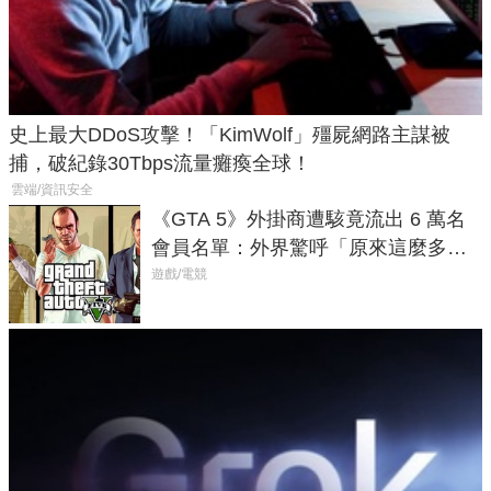
史上最大DDoS攻擊！「KimWolf」殭屍網路主謀被
捕，破紀錄30Tbps流量癱瘓全球！
雲端/資訊安全
《GTA 5》外掛商遭駭竟流出 6 萬名
會員名單：外界驚呼「原來這麼多人
在開掛！」
遊戲/電競