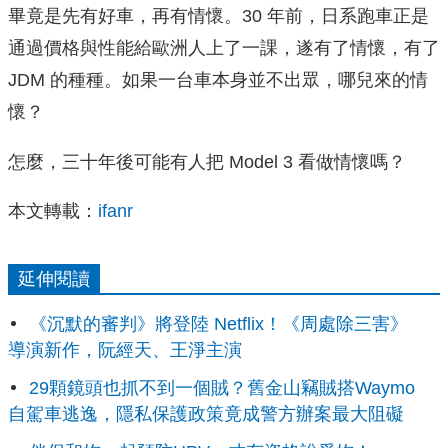
畢竟是先有好車，再有情懷。30 年前，日系跑車正是
通過價格與性能給歐洲人上了一課，遂有了情懷，有了
JDM 的種種。如果一台車本身並不出眾，哪兒來的情
懷？
怎麼，三十年後可能有人把 Model 3 看做情懷嗎？
本文轉載：
ifanr
延伸閱讀
《沉默的審判》將登陸 Netflix！《周處除三害》
導演新作，阮經天、王淨主演
29顆鏡頭也抓不到一個賊？舊金山竊賊搭Waymo
自駕車逃逸，隱私保護政策竟成警方辦案最大阻礙