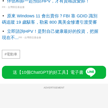
伴侶和妳一起預防HPV，才有資格說愛妳！
PR・台灣癌症基金會
原來 Windows 11 會出賣你？FBI 靠 GDID 識別
碼追蹤 19 歲駭客，勒索 800 萬美金慘遭引渡受審
立即諮詢HPV！是對自己健康最好的投資，把握
現在不...
PR・台灣癌症基金會
#電動車
送【10個ChatGPT的好工具】電子書
ADVERTISEMENT