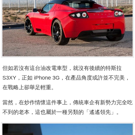
但如若沒有這台油改電車型，就沒有後續的特斯拉
S3XY，正如 iPhone 3G，在產品角度或許並不完美，
在戰略上卻舉足輕重。
當然，在炒作情懷這件事上，傳統車企有新勢力完全吃
不到的老本，這也屬於一種另類的「遙遙領先」。