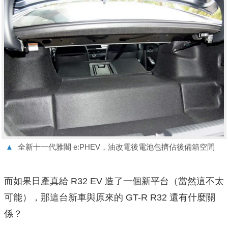
▲
全新十一代雅閣 e:PHEV，油改電後電池包擠佔後備箱空間
而如果日產真給 R32 EV 造了一個新平台（當然這不太
可能），那這台新車與原來的 GT-R R32 還有什麼關
係？