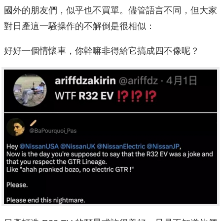
國外的朋友們，似乎也不買單。儘管語言不同，但大家
對日產這一騷操作的不解倒是很相似：
好好一個情懷車，你幹嘛非得給它搞成四不像呢？