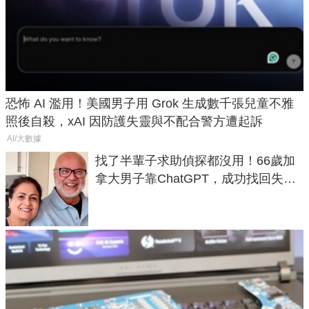
恐怖 AI 濫用！美國男子用 Grok 生成數千張兒童不雅
照後自殺，xAI 因防護失靈與不配合警方遭起訴
AI/大數據
找了半輩子求助偵探都沒用！66歲加
拿大男子靠ChatGPT，成功找回失散
50年家人