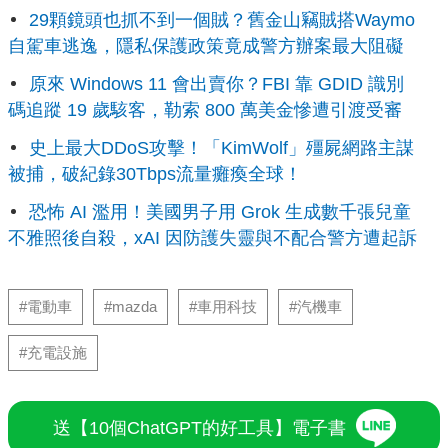
29顆鏡頭也抓不到一個賊？舊金山竊賊搭Waymo
自駕車逃逸，隱私保護政策竟成警方辦案最大阻礙
原來 Windows 11 會出賣你？FBI 靠 GDID 識別
碼追蹤 19 歲駭客，勒索 800 萬美金慘遭引渡受審
史上最大DDoS攻擊！「KimWolf」殭屍網路主謀
被捕，破紀錄30Tbps流量癱瘓全球！
恐怖 AI 濫用！美國男子用 Grok 生成數千張兒童
不雅照後自殺，xAI 因防護失靈與不配合警方遭起訴
#電動車
#mazda
#車用科技
#汽機車
#充電設施
送【10個ChatGPT的好工具】電子書