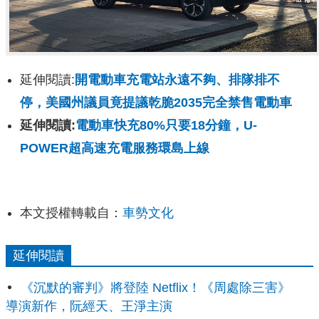
延伸閱讀:
開電動車充電站永遠不夠、排隊排不
停，美國州議員竟提議乾脆2035完全禁售電動車
延伸閱讀:
電動車快充80%只要18分鐘，U-
POWER超高速充電服務環島上線
本文授權轉載自：
車勢文化
延伸閱讀
《沉默的審判》將登陸 Netflix！《周處除三害》
導演新作，阮經天、王淨主演