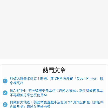
熱門文章
打破大廠墨水綁架！開源、無 DRM 限制的「Open Printer」概
1
念機亮相
用AI省下4小時竟被塞更多工作！過來人曝光：為什麼優秀員工
2
不再跟你分享怎麼使用AI
典藏界大地震！美國懷舊遊戲小店驚見 97 片未公開版《超級瑪
3
利歐兄弟》變體任天堂卡帶