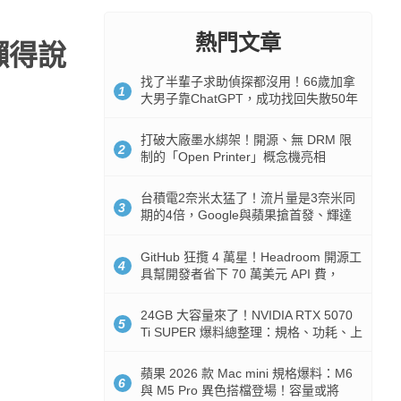
熱門文章
懶得說
找了半輩子求助偵探都沒用！66歲加拿
1
大男子靠ChatGPT，成功找回失散50年
家人
打破大廠墨水綁架！開源、無 DRM 限
2
制的「Open Printer」概念機亮相
台積電2奈米太猛了！流片量是3奈米同
3
期的4倍，Google與蘋果搶首發、輝達
與AMD排隊等產能
GitHub 狂攬 4 萬星！Headroom 開源工
4
具幫開發者省下 70 萬美元 API 費，
Token 消耗暴降 92%
24GB 大容量來了！NVIDIA RTX 5070
5
Ti SUPER 爆料總整理：規格、功耗、上
市時間
蘋果 2026 款 Mac mini 規格爆料：M6
6
與 M5 Pro 異色搭檔登場！容量或將