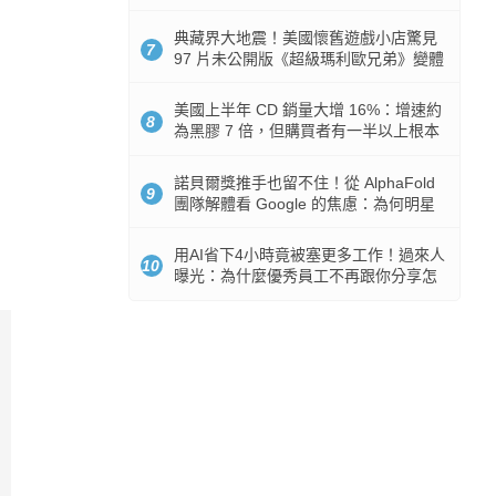
512GB 起跳
典藏界大地震！美國懷舊遊戲小店驚見
7
97 片未公開版《超級瑪利歐兄弟》變體
任天堂卡帶
美國上半年 CD 銷量大增 16%：增速約
8
為黑膠 7 倍，但購買者有一半以上根本
沒有播放器
諾貝爾獎推手也留不住！從 AlphaFold
9
團隊解體看 Google 的焦慮：為何明星
實驗室要為 Gemini 讓路？
用AI省下4小時竟被塞更多工作！過來人
10
曝光：為什麼優秀員工不再跟你分享怎
麼使用AI