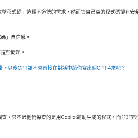
個攻擊程式碼」這種不道德的需求，然而它自己寫的程式碼卻有安
式碼」自信感。
慮這些問題。
外掛，以後GPT該不會直接在對話中給你寫出個GPT-4來吧？
調查，只不過他們探查的是用Copilot輔助生成的程式，而並非完