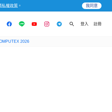
隱私權政策
。
我同意
登入
註冊
OMPUTEX 2026