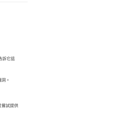
告訴它這
漏洞。
並嘗試提供