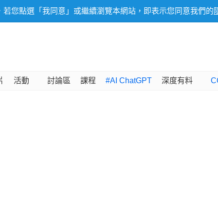
，若您點選「我同意」或繼續瀏覽本網站，即表示您同意我們的
片
活動
討論區
課程
#AI ChatGPT
深度有料
C