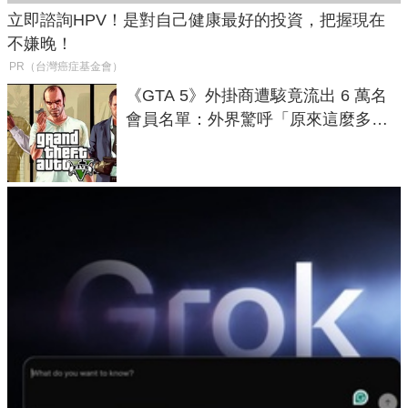
立即諮詢HPV！是對自己健康最好的投資，把握現在
不嫌晚！
PR（台灣癌症基金會）
《GTA 5》外掛商遭駭竟流出 6 萬名
會員名單：外界驚呼「原來這麼多人
在開掛！」