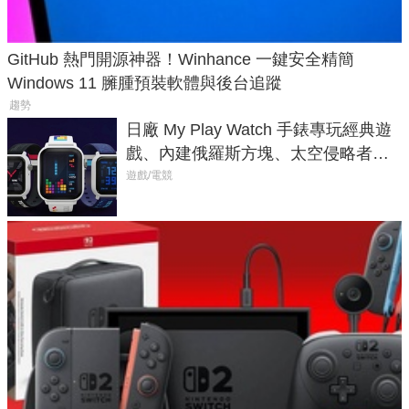
GitHub 熱門開源神器！Winhance 一鍵安全精簡
Windows 11 臃腫預裝軟體與後台追蹤
趨勢
日廠 My Play Watch 手錶專玩經典遊
戲、內建俄羅斯方塊、太空侵略者，
不過竟然不能連手機？
遊戲/電競