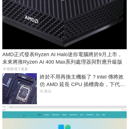
AMD正式發表Ryzen AI Halo迷你電腦將於9月上市，
未來將推Ryzen AI 400 Max系列處理器與對應升級版
半導體/電子產業
終於不用再換主機板了？Intel 傳將效
仿 AMD 延長 CPU 插槽壽命，下代
LGA 1954 至少能戰三代
3C新品