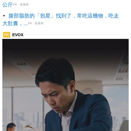
公斤
PR・新素簡
腹部脂肪的「剋星」找到了，常吃這幾物，吃走
大肚囊，...
PR・新素簡
EVOX
PR