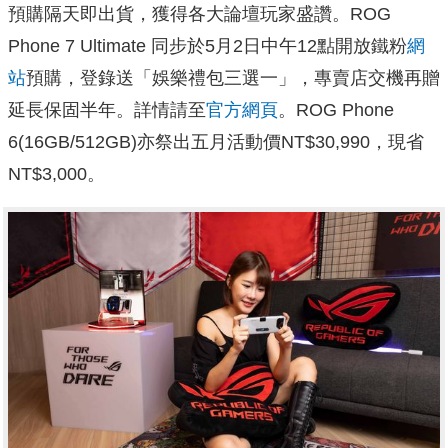
預購隔天即出貨，獲得各大論壇玩家盛讚。ROG
Phone 7 Ultimate 同步於5月2日中午12點開放鐵粉
網
站
預購，登錄送「娛樂禮包三選一」，專賣店交機再贈
延長保固半年。詳情請至
官方網頁
。ROG Phone
6(16GB/512GB)亦祭出五月活動價NT$30,990，現省
NT$3,000。