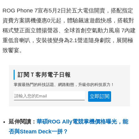
ROG Phone 7宣布5月2日於五大電信開賣，搭配指定
資費方案購機優惠0元起，體驗飆速遊戲快感，搭載對
稱式雙正面立體揚聲器、全球首創空氣動力風扇 7內建
重低音喇叭，安裝後變身為2.1聲道隨身劇院，展開極
致饗宴。
訂閱Ｔ客邦電子日報
掌握最熱門的科技話題、網路動態，升級你的科技原力！
立即訂閱
延伸閱讀：
華碩ROG Ally電競掌機價格曝光，能
否與Steam Deck一拼？