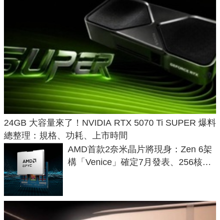
24GB 大容量來了！NVIDIA RTX 5070 Ti SUPER 爆料
總整理：規格、功耗、上市時間
AMD首款2奈米晶片將現身：Zen 6架
構「Venice」確定7月發表、256核心
效能大噴發70%