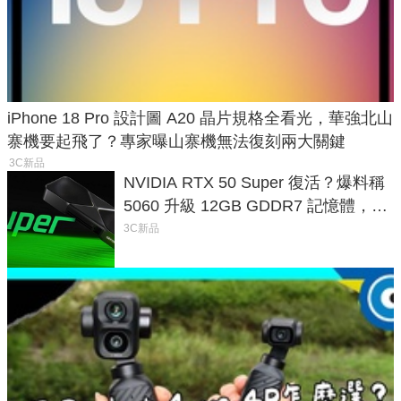
iPhone 18 Pro 設計圖 A20 晶片規格全看光，華強北山
寨機要起飛了？專家曝山寨機無法復刻兩大關鍵
3C新品
NVIDIA RTX 50 Super 復活？爆料稱
5060 升級 12GB GDDR7 記憶體，這
次規格終於不擠牙膏
3C新品