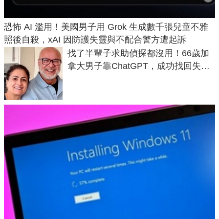
恐怖 AI 濫用！美國男子用 Grok 生成數千張兒童不雅
照後自殺，xAI 因防護失靈與不配合警方遭起訴
找了半輩子求助偵探都沒用！66歲加
拿大男子靠ChatGPT，成功找回失散
50年家人