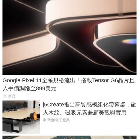
Google Pixel 11全系規格流出！搭載Tensor G6晶片且
入手價調漲至899美元
3C新品
j5Create推出高質感模組化螢幕桌，融
入木紋、磁吸元素兼顧美觀與實用
半導體/電子產業