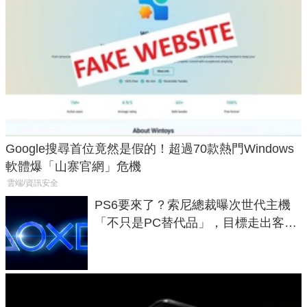
Google搜尋首位竟然是假的！超過70款熱門Windows
軟體爆「山寨官網」危機
雲端/資訊安全
PS6要來了？索尼總裁曝次世代主機
「不只是PC替代品」，目標走出客
廳、進軍電競桌面