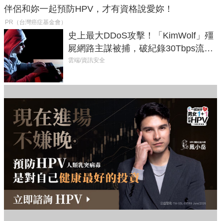
伴侶和妳一起預防HPV，才有資格說愛妳！
PR（台灣癌症基金會）
史上最大DDoS攻擊！「KimWolf」殭
屍網路主謀被捕，破紀錄30Tbps流量
癱瘓全球！
雲端/資訊安全