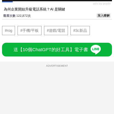
ads by popIn
為何企業開始升級電話系統？AI 是關鍵
深入瞭解
觀看次數 122,872次
#rog
#手機/平板
#遊戲/電競
#3c新品
送【10個ChatGPT的好工具】電子書
ADVERTISEMENT