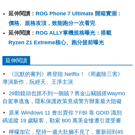
延伸閱讀：
ROG Phone 7 Ultimate 開箱實測：
價格、規格攻頂，效能跑分一次看完
延伸閱讀：
ROG ALLY掌機規格曝光：搭載
Ryzen Z1 Extreme核心、跑分提前曝光
延伸閱讀
《沉默的審判》將登陸 Netflix！《周處除三害》
導演新作，阮經天、王淨主演
29顆鏡頭也抓不到一個賊？舊金山竊賊搭Waymo
自駕車逃逸，隱私保護政策竟成警方辦案最大阻礙
原來 Windows 11 會出賣你？FBI 靠 GDID 識別
碼追蹤 19 歲駭客，勒索 800 萬美金慘遭引渡受審
檸檬加它，堅持一週大肚腩不見了，重新回到45