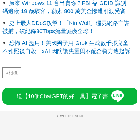
原來 Windows 11 會出賣你？FBI 靠 GDID 識別
碼追蹤 19 歲駭客，勒索 800 萬美金慘遭引渡受審
史上最大DDoS攻擊！「KimWolf」殭屍網路主謀
被捕，破紀錄30Tbps流量癱瘓全球！
恐怖 AI 濫用！美國男子用 Grok 生成數千張兒童
不雅照後自殺，xAI 因防護失靈與不配合警方遭起訴
#相機
送【10個ChatGPT的好工具】電子書
ADVERTISEMENT