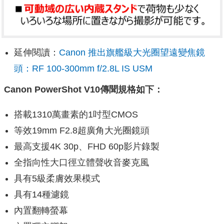
延伸閱讀：
Canon 推出旗艦級大光圈望遠變焦鏡
頭：RF 100-300mm f/2.8L IS USM
Canon PowerShot V10傳聞規格如下：
搭載1310萬畫素的1吋型CMOS
等效19mm F2.8超廣角大光圈鏡頭
最高支援4K 30p、FHD 60p影片錄製
全指向性大口徑立體聲收音麥克風
具有5級柔膚效果模式
具有14種濾鏡
內置翻轉螢幕