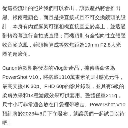
從這些流出的照片我們可以看出，該款產品將會推出
黑、銀兩種顏色，而且是採直接式且不可交換鏡頭的設
計，本身有內置腳架可讓相機直接直立於桌上，並透過
翻轉螢幕進行自拍或直播；而機頂則有全指向性立體聲
收音麥克風，鏡頭換算成等效焦距為19mm F2.8大光
圈的超廣角。
Canon這款即將發表的Vlog新產品，據傳將命名為
PowerShot V10，將搭載1310萬畫素的1吋感光元件，
最高支援4K 30p、FHD 60p的影片錄製，並具有5級的
柔膚效果和14種濾鏡效果可供套用。整體僅重211g，
尺寸小巧非常適合放在口袋裡帶著走。PowerShot V10
預計將於2023年6月下旬發布，就讓我們一起試目以待
吧！