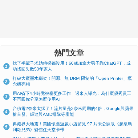
熱門文章
找了半輩子求助偵探都沒用！66歲加拿大男子靠ChatGPT，成
1
功找回失散50年家人
打破大廠墨水綁架！開源、無 DRM 限制的「Open Printer」概
2
念機亮相
用AI省下4小時竟被塞更多工作！過來人曝光：為什麼優秀員工
3
不再跟你分享怎麼使用AI
台積電2奈米太猛了！流片量是3奈米同期的4倍，Google與蘋果
4
搶首發、輝達與AMD排隊等產能
典藏界大地震！美國懷舊遊戲小店驚見 97 片未公開版《超級瑪
5
利歐兄弟》變體任天堂卡帶