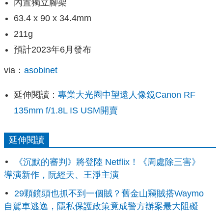
內置獨立腳架
63.4 x 90 x 34.4mm
211g
預計2023年6月發布
via：
asobinet
延伸閱讀：
專業大光圈中望遠人像鏡Canon RF
135mm f/1.8L IS USM開賣
延伸閱讀
《沉默的審判》將登陸 Netflix！《周處除三害》
導演新作，阮經天、王淨主演
29顆鏡頭也抓不到一個賊？舊金山竊賊搭Waymo
自駕車逃逸，隱私保護政策竟成警方辦案最大阻礙