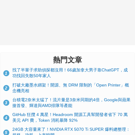
熱門文章
找了半輩子求助偵探都沒用！66歲加拿大男子靠ChatGPT，成
1
功找回失散50年家人
打破大廠墨水綁架！開源、無 DRM 限制的「Open Printer」概
2
念機亮相
台積電2奈米太猛了！流片量是3奈米同期的4倍，Google與蘋果
3
搶首發、輝達與AMD排隊等產能
GitHub 狂攬 4 萬星！Headroom 開源工具幫開發者省下 70 萬
4
美元 API 費，Token 消耗暴降 92%
24GB 大容量來了！NVIDIA RTX 5070 Ti SUPER 爆料總整理：
5