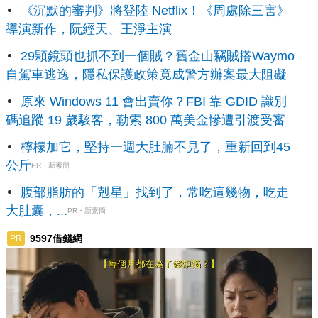
《沉默的審判》將登陸 Netflix！《周處除三害》
導演新作，阮經天、王淨主演
29顆鏡頭也抓不到一個賊？舊金山竊賊搭Waymo
自駕車逃逸，隱私保護政策竟成警方辦案最大阻礙
原來 Windows 11 會出賣你？FBI 靠 GDID 識別
碼追蹤 19 歲駭客，勒索 800 萬美金慘遭引渡受審
檸檬加它，堅持一週大肚腩不見了，重新回到45
公斤
PR・新素簡
腹部脂肪的「剋星」找到了，常吃這幾物，吃走
大肚囊，...
PR・新素簡
9597借錢網
PR