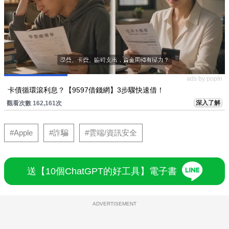
ads by popIn
卡債循環滾利息？【9597借錢網】3步驟快速借！
深入了解
觀看次數 162,161次
#Apple
#詐騙
#雲端/資訊安全
送【10個ChatGPT的好工具】電子書
ADVERTISEMENT