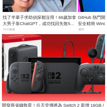
找了半輩子求助偵探都沒用！66歲加拿
GitHub 熱門
大男子靠ChatGPT，成功找回失散50
安全精簡 Wind
年家人
後台追蹤
AI/大數據
趨勢
開發商省錢救星！任天堂傳將為 Switch 2 新增 16GB /