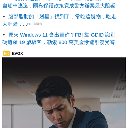
自駕車逃逸，隱私保護政策竟成警方辦案最大阻礙
腹部脂肪的「剋星」找到了，常吃這幾物，吃走
大肚囊，...
PR・新素簡
原來 Windows 11 會出賣你？FBI 靠 GDID 識別
碼追蹤 19 歲駭客，勒索 800 萬美金慘遭引渡受審
EVOX
PR