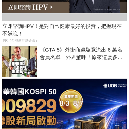
立即諮詢HPV！是對自己健康最好的投資，把握現在
不嫌晚！
PR（台灣癌症基金會）
《GTA 5》外掛商遭駭竟流出 6 萬名
會員名單：外界驚呼「原來這麼多人
在開掛！」