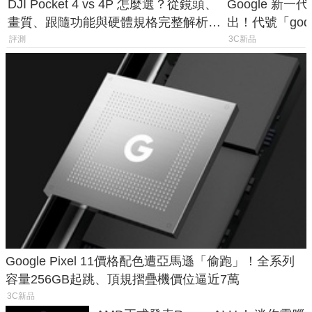
DJI Pocket 4 vs 4P 怎麼選？從鏡頭、
Google 新一代 
畫質、跟隨功能與硬體規格完整解析，
出！代號「god
一次看懂兩台差異
鎖定 AI 應用
評測
3C新品
Google Pixel 11價格配色遭亞馬遜「偷跑」！全系列
容量256GB起跳、頂規摺疊機價位逼近7萬
3C新品