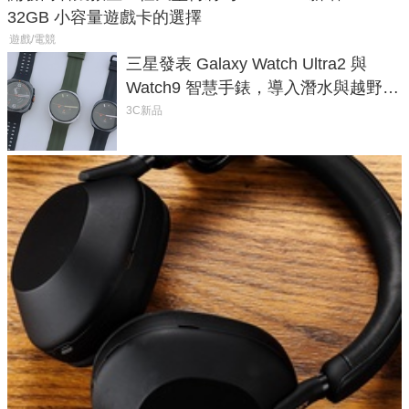
32GB 小容量遊戲卡的選擇
遊戲/電競
三星發表 Galaxy Watch Ultra2 與
Watch9 智慧手錶，導入潛水與越野跑
導航功能
3C新品