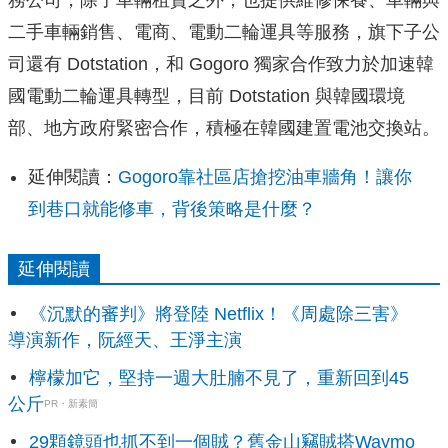
二手車輛銷售、電商、電動二輪運具等服務，旗下子公
司還有 Dotstation，和 Gogoro 獨家合作致力於加速韓
國電動二輪運具轉型，目前 Dotstation 與韓國環境
部、地方政府緊密合作，積極在韓國建置電池交換站。
延伸閱讀：
Gogoro靠社區店搶挖油車牆角！讓你
到巷口就能修車，背後策略是什麼？
延伸閱讀
《沉默的審判》將登陸 Netflix！《周處除三害》
導演新作，阮經天、王淨主演
檸檬加它，堅持一週大肚腩不見了，重新回到45
公斤
PR・新素簡
29顆鏡頭也抓不到一個賊？舊金山竊賊搭Waymo