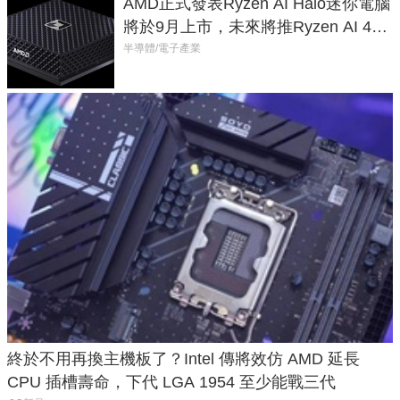
AMD正式發表Ryzen AI Halo迷你電腦
將於9月上市，未來將推Ryzen AI 400
Max系列處理器與對應升級版
半導體/電子產業
終於不用再換主機板了？Intel 傳將效仿 AMD 延長
CPU 插槽壽命，下代 LGA 1954 至少能戰三代