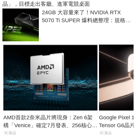
品」，目標走出客廳、進軍電競桌面
24GB 大容量來了！NVIDIA RTX
5070 Ti SUPER 爆料總整理：規格、
功耗、上市時間
AMD首款2奈米晶片將現身：Zen 6架
Google Pix
構「Venice」確定7月發表、256核心效
Tensor G6
能大噴發70%
元
3C新品
3C新品