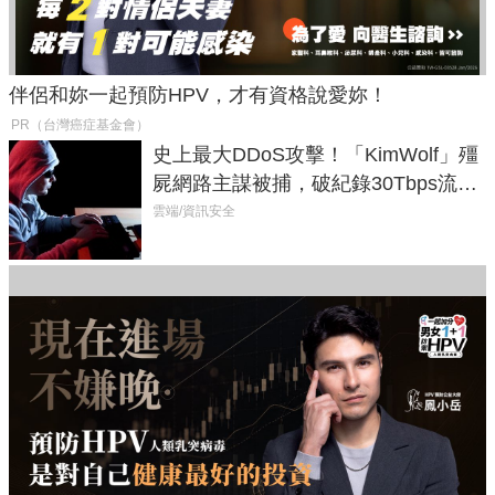
伴侶和妳一起預防HPV，才有資格說愛妳！
PR（台灣癌症基金會）
史上最大DDoS攻擊！「KimWolf」殭
屍網路主謀被捕，破紀錄30Tbps流量
癱瘓全球！
雲端/資訊安全