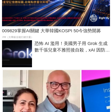
009829掌握AI關鍵 大華韓國KOSPI 50今強勢開募
PR（大華銀全能行銷方案）
恐怖 AI 濫用！美國男子用 Grok 生成
數千張兒童不雅照後自殺，xAI 因防護
失靈與不配合警方遭起訴