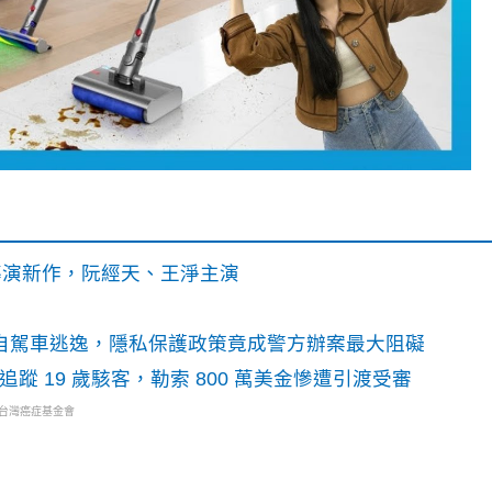
》導演新作，阮經天、王淨主演
o自駕車逃逸，隱私保護政策竟成警方辦案最大阻礙
識別碼追蹤 19 歲駭客，勒索 800 萬美金慘遭引渡受審
・台灣癌症基金會