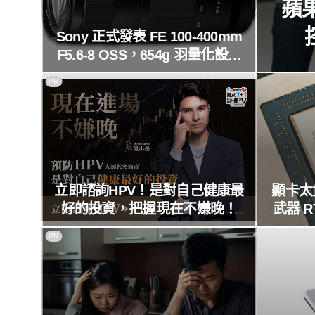
蘋果
Sony 正式發表 FE 100-400mm
F5.6-8 OSS，654g 羽量化設計
手持更輕鬆
PR
立即諮詢HPV！是對自己健康最
顯卡太貴
好的投資，把握現在不嫌晚！
武器 R
PR