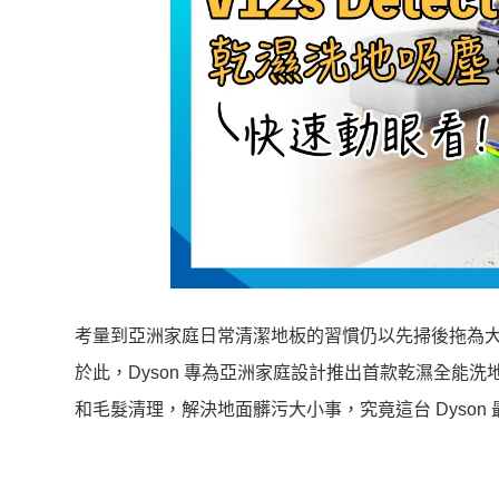
考量到亞洲家庭日常清潔地板的習慣仍以先掃後拖為
於此，Dyson 專為亞洲家庭設計推出首款乾濕全能洗地吸塵器 D
和毛髮清理，解決地面髒污大小事，究竟這台 Dyso