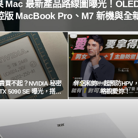
 Mac 最新產品路線圖曝光！OLED
控版 MacBook Pro、M7 新機與全
MacBook Neo 蓄勢待發
PR
買不起？NVIDIA 秘密
伴侶和妳一起預防HPV
TX 5090 SE 曝光，搭載
格說愛妳！
32GB 記憶體