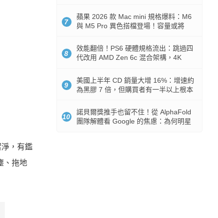
Token 消耗暴降 92%
蘋果 2026 款 Mac mini 規格爆料：M6
7
與 M5 Pro 異色搭檔登場！容量或將
512GB 起跳
效能翻倍！PS6 硬體規格流出：跳過四
8
代改用 AMD Zen 6c 混合架構，4K
120fps 與全光追時代來臨
美國上半年 CD 銷量大增 16%：增速約
9
為黑膠 7 倍，但購買者有一半以上根本
沒有播放器
諾貝爾獎推手也留不住！從 AlphaFold
10
團隊解體看 Google 的焦慮：為何明星
實驗室要為 Gemini 讓路？
潔淨，有鑑
吸塵、拖地