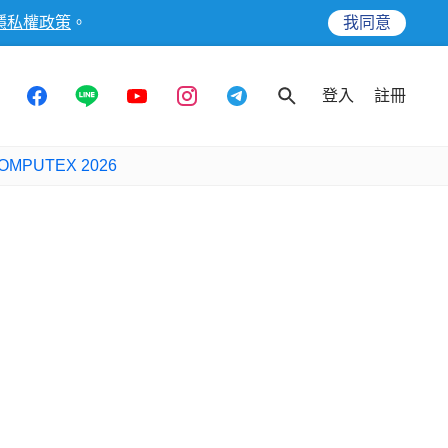
隱私權政策
。
我同意
登入
註冊
OMPUTEX 2026