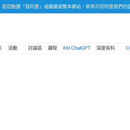
，若您點選「我同意」或繼續瀏覽本網站，即表示您同意我們的
片
活動
討論區
課程
#AI ChatGPT
深度有料
C