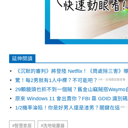
延伸閱讀
《沉默的審判》將登陸 Netflix！《周處除三害
驚！每2男就有1人中標？不可能吧？
PR・台灣癌症基金會
29顆鏡頭也抓不到一個賊？舊金山竊賊搭Waym
原來 Windows 11 會出賣你？FBI 靠 GDID 
1/2機率淪陷！你是好男人還是渣男？關鍵在這
PR
#智慧家居
#洗地吸塵器