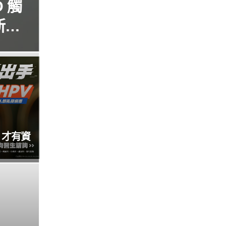
 觸
新
，才有資