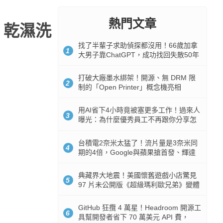
熱門文章
e 乾濕洗
找了半輩子求助偵探都沒用！66歲加拿
1
大男子靠ChatGPT，成功找回失散50年
家人
打破大廠墨水綁架！開源、無 DRM 限
2
制的「Open Printer」概念機亮相
用AI省下4小時竟被塞更多工作！過來人
3
曝光：為什麼優秀員工不再跟你分享怎
麼使用AI
台積電2奈米太猛了！流片量是3奈米同
4
期的4倍，Google與蘋果搶首發、輝達
與AMD排隊等產能
典藏界大地震！美國懷舊遊戲小店驚見
5
97 片未公開版《超級瑪利歐兄弟》變體
任天堂卡帶
GitHub 狂攬 4 萬星！Headroom 開源工
6
具幫開發者省下 70 萬美元 API 費，