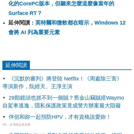
化的CorePC版本，但聽來怎麼這麼像當年的
Surface RT？
延伸閱讀：
英特爾和微軟都在暗示，Windows 12
會將 AI 列為重要元素
延伸閱讀
《沉默的審判》將登陸 Netflix！《周處除三害》
導演新作，阮經天、王淨主演
29顆鏡頭也抓不到一個賊？舊金山竊賊搭Waymo
自駕車逃逸，隱私保護政策竟成警方辦案最大阻礙
伴侶和妳一起預防HPV，才有資格說愛妳！
PR・台灣癌症基金會