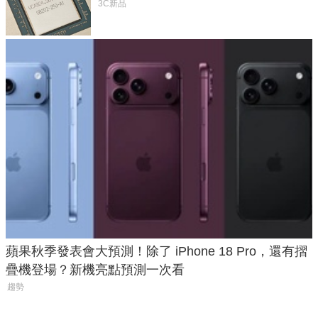
體
3C新品
蘋果秋季發表會大預測！除了 iPhone 18 Pro，還有摺
疊機登場？新機亮點預測一次看
趨勢