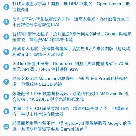
打破大廠墨水綁架！開源、無 DRM 限制的「Open Printer」概
2
念機亮相
用AI省下4小時竟被塞更多工作！過來人曝光：為什麼優秀員工
3
不再跟你分享怎麼使用AI
台積電2奈米太猛了！流片量是3奈米同期的4倍，Google與蘋果
4
搶首發、輝達與AMD排隊等產能
典藏界大地震！美國懷舊遊戲小店驚見 97 片未公開版《超級瑪
5
利歐兄弟》變體任天堂卡帶
GitHub 狂攬 4 萬星！Headroom 開源工具幫開發者省下 70 萬
6
美元 API 費，Token 消耗暴降 92%
蘋果 2026 款 Mac mini 規格爆料：M6 與 M5 Pro 異色搭檔登
7
場！容量或將 512GB 起跳
效能翻倍！PS6 硬體規格流出：跳過四代改用 AMD Zen 6c 混
8
合架構，4K 120fps 與全光追時代來臨
美國上半年 CD 銷量大增 16%：增速約為黑膠 7 倍，但購買者
9
有一半以上根本沒有播放器
諾貝爾獎推手也留不住！從 AlphaFold 團隊解體看 Google 的焦
10
慮：為何明星實驗室要為 Gemini 讓路？