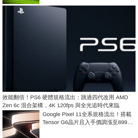
效能翻倍！PS6 硬體規格流出：跳過四代改用 AMD
Zen 6c 混合架構，4K 120fps 與全光追時代來臨
Google Pixel 11全系規格流出！搭載
Tensor G6晶片且入手價調漲至899美
元