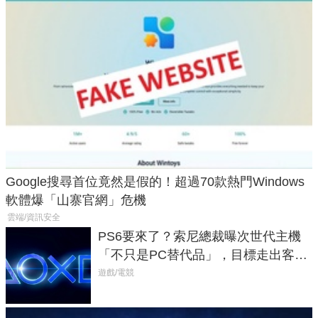
Google搜尋首位竟然是假的！超過70款熱門Windows
軟體爆「山寨官網」危機
雲端/資訊安全
PS6要來了？索尼總裁曝次世代主機
「不只是PC替代品」，目標走出客
廳、進軍電競桌面
遊戲/電競