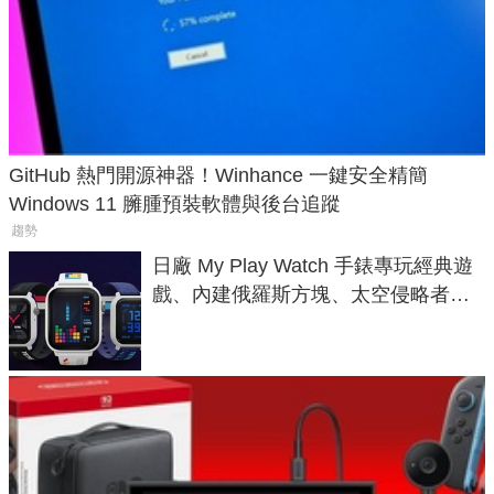
GitHub 熱門開源神器！Winhance 一鍵安全精簡
Windows 11 臃腫預裝軟體與後台追蹤
趨勢
日廠 My Play Watch 手錶專玩經典遊
戲、內建俄羅斯方塊、太空侵略者，
不過竟然不能連手機？