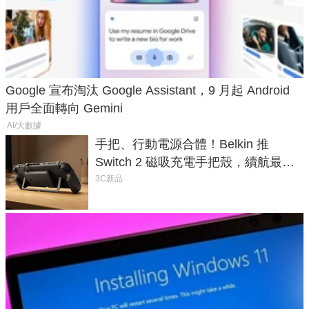
Google 宣布淘汰 Google Assistant，9 月起 Android
用戶全面轉向 Gemini
AI/大數據
手把、行動電源合體！Belkin 推
Switch 2 磁吸充電手把殼，續航最高
延長 1.5 倍
3C新品