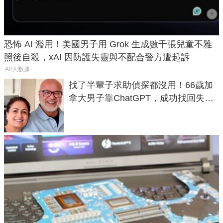
恐怖 AI 濫用！美國男子用 Grok 生成數千張兒童不雅
照後自殺，xAI 因防護失靈與不配合警方遭起訴
AI/大數據
找了半輩子求助偵探都沒用！66歲加
拿大男子靠ChatGPT，成功找回失散
50年家人