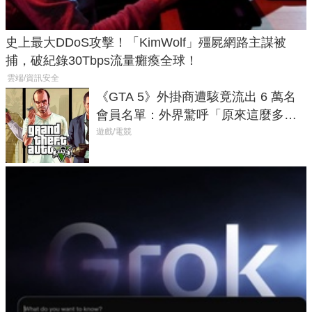
史上最大DDoS攻擊！「KimWolf」殭屍網路主謀被
捕，破紀錄30Tbps流量癱瘓全球！
雲端/資訊安全
《GTA 5》外掛商遭駭竟流出 6 萬名
會員名單：外界驚呼「原來這麼多人
在開掛！」
遊戲/電競