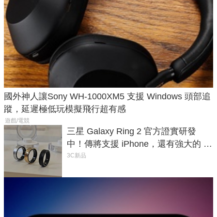
國外神人讓Sony WH-1000XM5 支援 Windows 頭部追
蹤，延遲極低玩模擬飛行超有感
遊戲/電競
三星 Galaxy Ring 2 官方證實研發
中！傳將支援 iPhone，還有強大的 AI
與智慧家電連動功能
3C新品