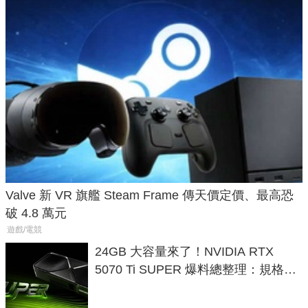
Valve 新 VR 旗艦 Steam Frame 傳天價定價、最高恐
破 4.8 萬元
遊戲/電競
24GB 大容量來了！NVIDIA RTX
5070 Ti SUPER 爆料總整理：規格、
功耗、上市時間