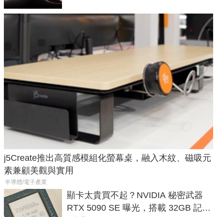
j5Create推出高質感模組化螢幕桌，融入木紋、磁吸元
素兼顧美觀與實用
半導體/電子產業
顯卡太貴買不起？NVIDIA 秘密武器
RTX 5090 SE 曝光，搭載 32GB 記憶