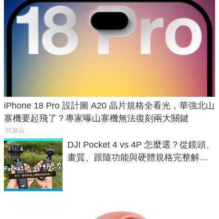
iPhone 18 Pro 設計圖 A20 晶片規格全看光，華強北山
寨機要起飛了？專家曝山寨機無法復刻兩大關鍵
3C新品
DJI Pocket 4 vs 4P 怎麼選？從鏡頭、
畫質、跟隨功能與硬體規格完整解
析，一次看懂兩台差異