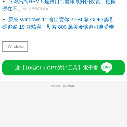
立即諮詢HPV！是對自己健康最好的投資，把握
現在不...
PR・台灣癌症基金會
原來 Windows 11 會出賣你？FBI 靠 GDID 識別
碼追蹤 19 歲駭客，勒索 800 萬美金慘遭引渡受審
#Windows
送【10個ChatGPT的好工具】電子書
ADVERTISEMENT