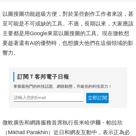
以圖搜圖功能超級方便，對於某些創作工作者來說，甚
至可能是不可或缺的工具。不過，長期以來，大家應該
主要都是用Google來當以圖搜圖的工具。現在微軟想
要趁著還有AI的優勢時，也想擴大他們在這個領域的影
響力。
訂閱Ｔ客邦電子日報
掌握最熱門的科技話題、網路動態，升級你的科技原力！
立即訂閱
微軟廣告和網路服務首席執行長米哈伊爾・帕拉欣
（Mikhail Parakhin）近日和網友互動中，表示正為必