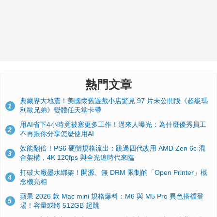
熱門文章
典藏界大地震！美國懷舊遊戲小店驚見 97 片未公開版《超級瑪
1
利歐兄弟》變體任天堂卡帶
用AI省下4小時竟被塞更多工作！過來人曝光：為什麼優秀員工
2
不再跟你分享怎麼使用AI
效能翻倍！PS6 硬體規格流出：跳過四代改用 AMD Zen 6c 混
3
合架構，4K 120fps 與全光追時代來臨
打破大廠墨水綁架！開源、無 DRM 限制的「Open Printer」概
4
念機亮相
蘋果 2026 款 Mac mini 規格爆料：M6 與 M5 Pro 異色搭檔登
5
場！容量或將 512GB 起跳