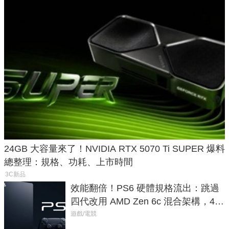
24GB 大容量來了！NVIDIA RTX 5070 Ti SUPER 爆料
總整理：規格、功耗、上市時間
3C新品
效能翻倍！PS6 硬體規格流出：跳過
四代改用 AMD Zen 6c 混合架構，4K
120fps 與全光追時代來臨
遊戲/電競