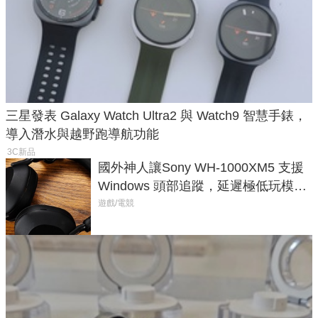
三星發表 Galaxy Watch Ultra2 與 Watch9 智慧手錶，
導入潛水與越野跑導航功能
3C新品
國外神人讓Sony WH-1000XM5 支援
Windows 頭部追蹤，延遲極低玩模擬
飛行超有感
遊戲/電競