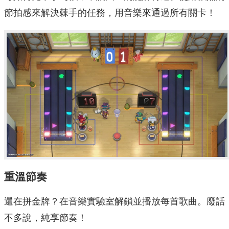
節拍感來解決棘手的任務，用音樂來通過所有關卡！
重溫節奏
還在拼金牌？在音樂實驗室解鎖並播放每首歌曲。廢話
不多說，純享節奏！