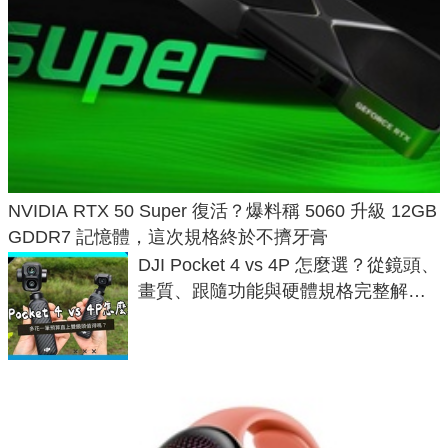
NVIDIA RTX 50 Super 復活？爆料稱 5060 升級 12GB
GDDR7 記憶體，這次規格終於不擠牙膏
DJI Pocket 4 vs 4P 怎麼選？從鏡頭、
畫質、跟隨功能與硬體規格完整解
析，一次看懂兩台差異