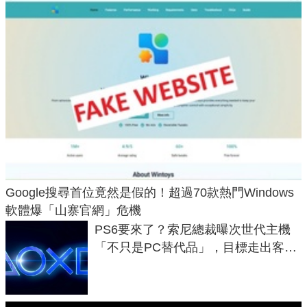
Google搜尋首位竟然是假的！超過70款熱門Windows
軟體爆「山寨官網」危機
PS6要來了？索尼總裁曝次世代主機
「不只是PC替代品」，目標走出客
廳、進軍電競桌面