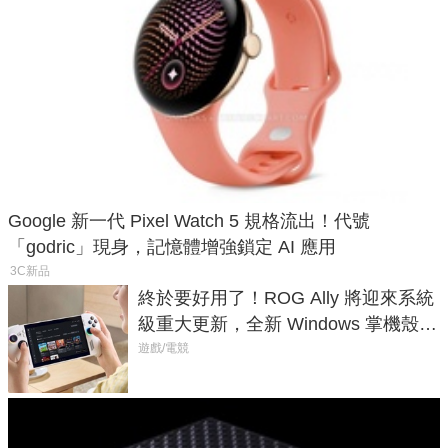
Google 新一代 Pixel Watch 5 規格流出！代號
「godric」現身，記憶體增強鎖定 AI 應用
3C新品
終於要好用了！ROG Ally 將迎來系統
級重大更新，全新 Windows 掌機殼模
式讓操作就像 Xbox 一樣順暢
遊戲/電競