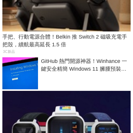
手把、行動電源合體！Belkin 推 Switch 2 磁吸充電手
把殼，續航最高延長 1.5 倍
3C新品
GitHub 熱門開源神器！Winhance 一
鍵安全精簡 Windows 11 臃腫預裝軟
體與後台追蹤