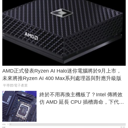
AMD正式發表Ryzen AI Halo迷你電腦將於9月上市，
未來將推Ryzen AI 400 Max系列處理器與對應升級版
半導體/電子產業
終於不用再換主機板了？Intel 傳將效
仿 AMD 延長 CPU 插槽壽命，下代
LGA 1954 至少能戰三代