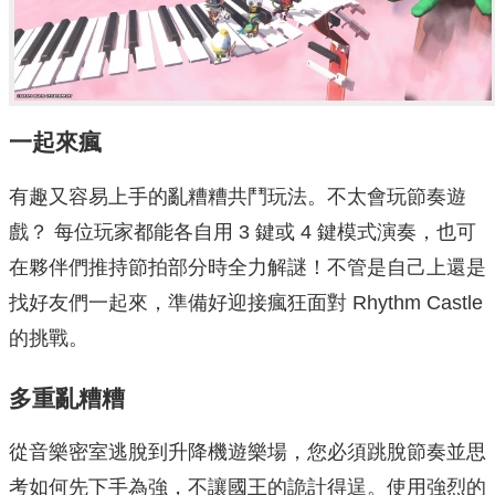
一起來瘋
有趣又容易上手的亂糟糟共鬥玩法。不太會玩節奏遊
戲？ 每位玩家都能各自用 3 鍵或 4 鍵模式演奏，也可
在夥伴們推持節拍部分時全力解謎！不管是自己上還是
找好友們一起來，準備好迎接瘋狂面對 Rhythm Castle
的挑戰。
多重亂糟糟
從音樂密室逃脫到升降機遊樂場，您必須跳脫節奏並思
考如何先下手為強，不讓國王的詭計得逞。使用強烈的