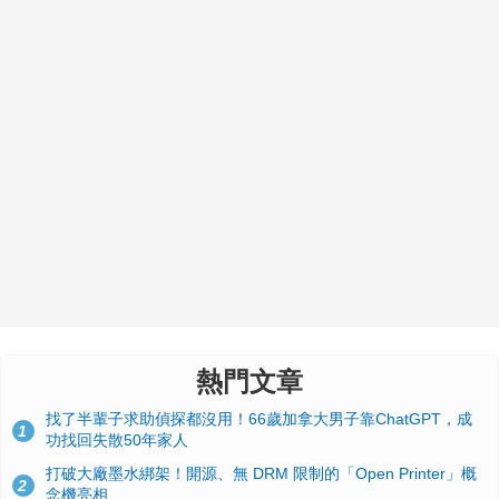
熱門文章
找了半輩子求助偵探都沒用！66歲加拿大男子靠ChatGPT，成
1
功找回失散50年家人
打破大廠墨水綁架！開源、無 DRM 限制的「Open Printer」概
2
念機亮相