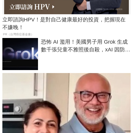
立即諮詢HPV！是對自己健康最好的投資，把握現在
不嫌晚！
PR（台灣癌症基金會）
恐怖 AI 濫用！美國男子用 Grok 生成
數千張兒童不雅照後自殺，xAI 因防護
失靈與不配合警方遭起訴