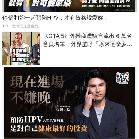
伴侶和妳一起預防HPV，才有資格說愛妳！
PR（台灣癌症基金會）
《GTA 5》外掛商遭駭竟流出 6 萬名
會員名單：外界驚呼「原來這麼多人
在開掛！」