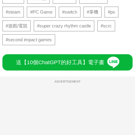
#steam
#PC Game
#switch
#掌機
#ps
#遊戲/電競
#super crazy rhythm castle
#scrc
#second impact games
送【10個ChatGPT的好工具】電子書
ADVERTISEMENT