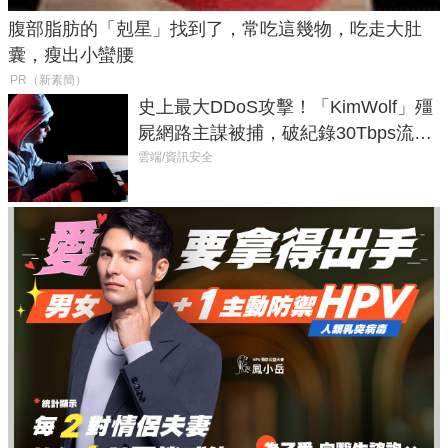
腹部脂肪的「剋星」找到了，常吃這幾物，吃走大肚
囊，瘦出小蠻腰
PR（新素簡）
史上最大DDoS攻擊！「KimWolf」殭
屍網路主謀被捕，破紀錄30Tbps流量
癱瘓全球！
雲端/資訊安全