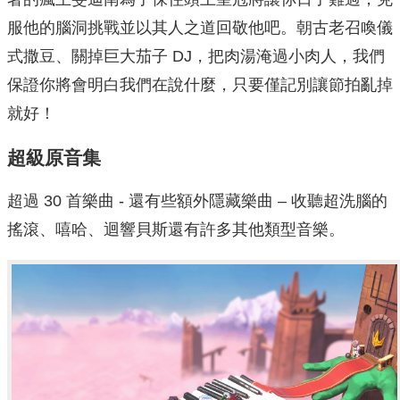
服他的腦洞挑戰並以其人之道回敬他吧。朝古老召喚儀
式撒豆、關掉巨大茄子 DJ，把肉湯淹過小肉人，我們
保證你將會明白我們在說什麼，只要僅記別讓節拍亂掉
就好！
超級原音集
超過 30 首樂曲 - 還有些額外隱藏樂曲 – 收聽超洗腦的
搖滾、嘻哈、迴響貝斯還有許多其他類型音樂。