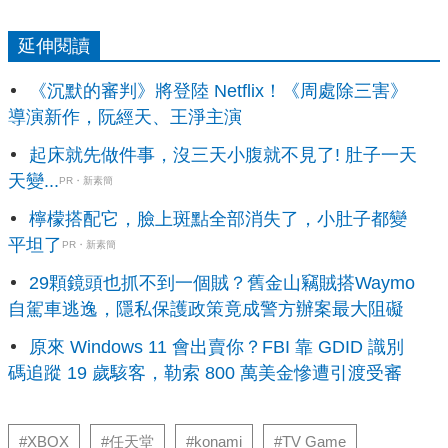
延伸閱讀
《沉默的審判》將登陸 Netflix！《周處除三害》
導演新作，阮經天、王淨主演
起床就先做件事，沒三天小腹就不見了! 肚子一天
天變...
PR・新素簡
檸檬搭配它，臉上斑點全部消失了，小肚子都變
平坦了
PR・新素簡
29顆鏡頭也抓不到一個賊？舊金山竊賊搭Waymo
自駕車逃逸，隱私保護政策竟成警方辦案最大阻礙
原來 Windows 11 會出賣你？FBI 靠 GDID 識別
碼追蹤 19 歲駭客，勒索 800 萬美金慘遭引渡受審
#XBOX
#任天堂
#konami
#TV Game