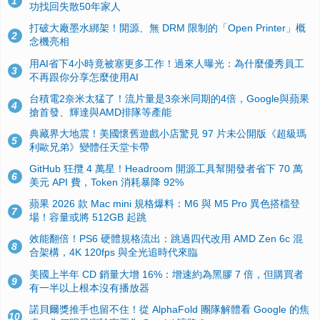
1
功找回失散50年家人
打破大廠墨水綁架！開源、無 DRM 限制的「Open Printer」概
2
念機亮相
用AI省下4小時竟被塞更多工作！過來人曝光：為什麼優秀員工
3
不再跟你分享怎麼使用AI
台積電2奈米太猛了！流片量是3奈米同期的4倍，Google與蘋果
4
搶首發、輝達與AMD排隊等產能
典藏界大地震！美國懷舊遊戲小店驚見 97 片未公開版《超級瑪
5
利歐兄弟》變體任天堂卡帶
GitHub 狂攬 4 萬星！Headroom 開源工具幫開發者省下 70 萬
6
美元 API 費，Token 消耗暴降 92%
蘋果 2026 款 Mac mini 規格爆料：M6 與 M5 Pro 異色搭檔登
7
場！容量或將 512GB 起跳
效能翻倍！PS6 硬體規格流出：跳過四代改用 AMD Zen 6c 混
8
合架構，4K 120fps 與全光追時代來臨
美國上半年 CD 銷量大增 16%：增速約為黑膠 7 倍，但購買者
9
有一半以上根本沒有播放器
諾貝爾獎推手也留不住！從 AlphaFold 團隊解體看 Google 的焦
10