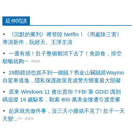
延伸閱讀
《沉默的審判》將登陸 Netflix！《周處除三害》
導演新作，阮經天、王淨主演
一週有感！肚子整個都消下去了！免節食，排空
順暢就夠
PR・新素簡
29顆鏡頭也抓不到一個賊？舊金山竊賊搭Waymo
自駕車逃逸，隱私保護政策竟成警方辦案最大阻礙
原來 Windows 11 會出賣你？FBI 靠 GDID 識別
碼追蹤 19 歲駭客，勒索 800 萬美金慘遭引渡受審
起床就先做件事，沒三天小腹就不見了! 肚子一天
天變...
PR・新素簡