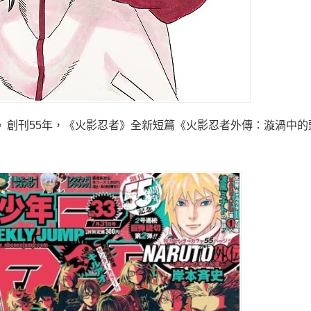
p》創刊55年，《火影忍者》全新短篇《火影忍者外傳：漩渦中的