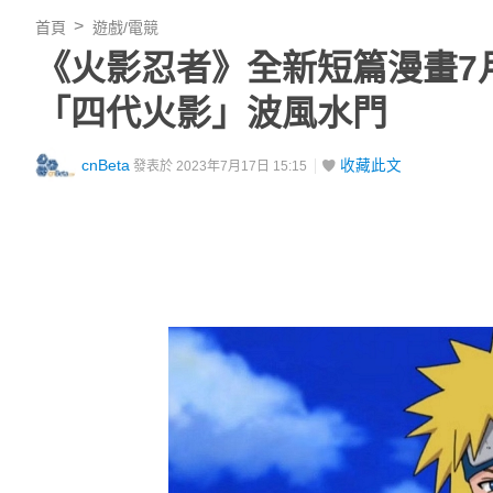
首頁
遊戲/電競
《火影忍者》全新短篇漫畫7
「四代火影」波風水門
cnBeta
收藏此文
發表於 2023年7月17日 15:15