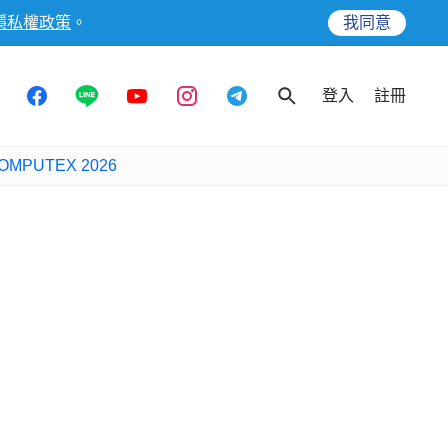
隱私權政策
。
我同意
登入
註冊
OMPUTEX 2026