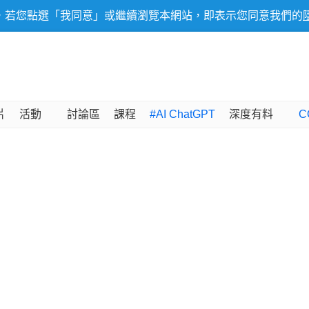
，若您點選「我同意」或繼續瀏覽本網站，即表示您同意我們的
片
活動
討論區
課程
#AI ChatGPT
深度有料
C