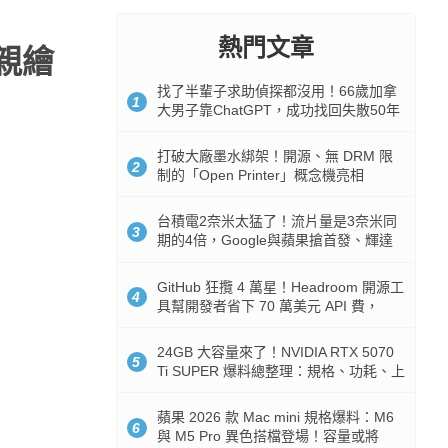
熱門文章
親繪
找了半輩子求助偵探都沒用！66歲加拿
1
大男子靠ChatGPT，成功找回失散50年
家人
打破大廠墨水綁架！開源、無 DRM 限
2
制的「Open Printer」概念機亮相
台積電2奈米太猛了！流片量是3奈米同
3
期的4倍，Google與蘋果搶首發、輝達
與AMD排隊等產能
GitHub 狂攬 4 萬星！Headroom 開源工
4
具幫開發者省下 70 萬美元 API 費，
Token 消耗暴降 92%
24GB 大容量來了！NVIDIA RTX 5070
5
Ti SUPER 爆料總整理：規格、功耗、上
市時間
蘋果 2026 款 Mac mini 規格爆料：M6
6
與 M5 Pro 異色搭檔登場！容量或將