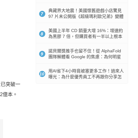
512GB 起跳
典藏界大地震！美國懷舊遊戲小店驚見
7
97 片未公開版《超級瑪利歐兄弟》變體
任天堂卡帶
美國上半年 CD 銷量大增 16%：增速約
8
為黑膠 7 倍，但購買者有一半以上根本
沒有播放器
諾貝爾獎推手也留不住！從 AlphaFold
9
團隊解體看 Google 的焦慮：為何明星
實驗室要為 Gemini 讓路？
用AI省下4小時竟被塞更多工作！過來人
10
曝光：為什麼優秀員工不再跟你分享怎
麼使用AI
量已突破一
2億本。