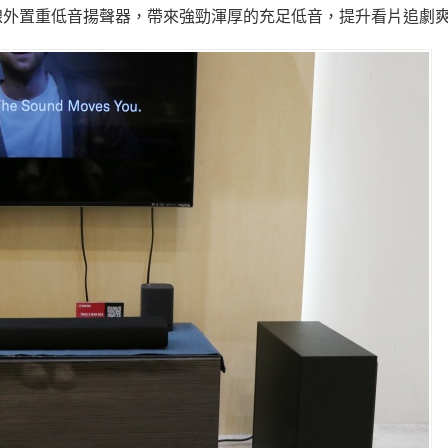
線外置重低音揚聲器，帶來強勁渾厚的充足低音，提升看片追劇