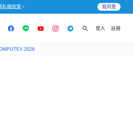
隱私權政策
。
我同意
登入
註冊
OMPUTEX 2026