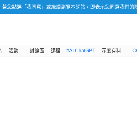
，若您點選「我同意」或繼續瀏覽本網站，即表示您同意我們的
片
活動
討論區
課程
#AI ChatGPT
深度有料
C