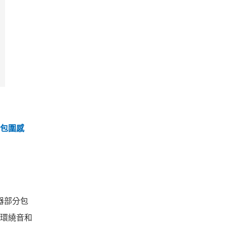
與包圍感
驅動器部分包
廣環繞音和