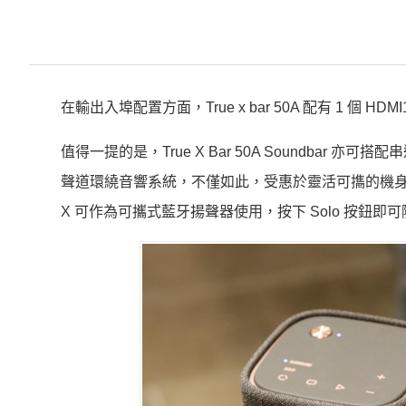
在輸出入埠配置方面，True x bar 50A 配有 1 個 HD
值得一提的是，True X Bar 50A Soundbar 亦可
聲道環繞音響系統，不僅如此，受惠於靈活可㩦的機身特性，
X 可作為可攜式藍牙揚聲器使用，按下 Solo 按鈕