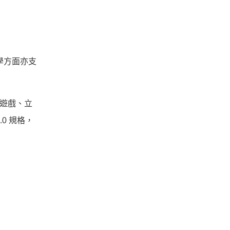
聲學方面亦支
影、遊戲、立
0 規格，