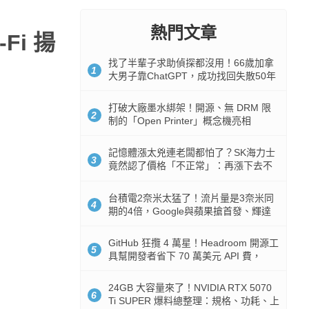
熱門文章
Fi 揚
找了半輩子求助偵探都沒用！66歲加拿
1
大男子靠ChatGPT，成功找回失散50年
家人
打破大廠墨水綁架！開源、無 DRM 限
2
制的「Open Printer」概念機亮相
記憶體漲太兇連老闆都怕了？SK海力士
3
竟然認了價格「不正常」：再漲下去不
是好事
台積電2奈米太猛了！流片量是3奈米同
4
期的4倍，Google與蘋果搶首發、輝達
與AMD排隊等產能
GitHub 狂攬 4 萬星！Headroom 開源工
5
具幫開發者省下 70 萬美元 API 費，
Token 消耗暴降 92%
24GB 大容量來了！NVIDIA RTX 5070
6
Ti SUPER 爆料總整理：規格、功耗、上