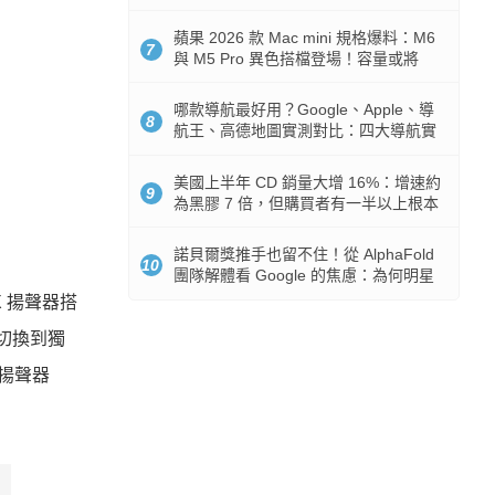
市時間
蘋果 2026 款 Mac mini 規格爆料：M6
7
與 M5 Pro 異色搭檔登場！容量或將
512GB 起跳
哪款導航最好用？Google、Apple、導
8
航王、高德地圖實測對比：四大導航實
測懶人包
美國上半年 CD 銷量大增 16%：增速約
9
為黑膠 7 倍，但購買者有一半以上根本
沒有播放器
諾貝爾獎推手也留不住！從 AlphaFold
10
團隊解體看 Google 的焦慮：為何明星
實驗室要為 Gemini 讓路？
 X 揚聲器搭
可切換到獨
 揚聲器