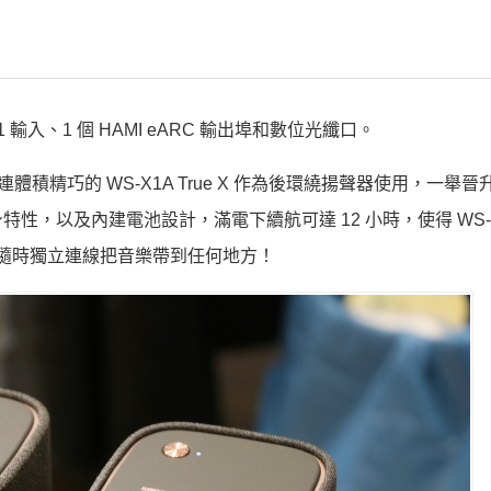
MI1 輸入、1 個 HAMI eARC 輸出埠和數位光纖口。
搭配串連體積精巧的 WS-X1A True X 作為後環繞揚聲器使用，一舉晉升成
以及內建電池設計，滿電下續航可達 12 小時，使得 WS-X1A
即可隨時獨立連線把音樂帶到任何地方！