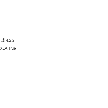
 4.2.2
 True