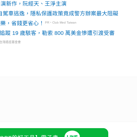
》導演新作，阮經天、王淨主演
o自駕車逃逸，隱私保護政策竟成警方辦案最大阻礙
玩樂，省錢更省心！
PR・Club Med Taiwan
識別碼追蹤 19 歲駭客，勒索 800 萬美金慘遭引渡受審
・台灣癌症基金會