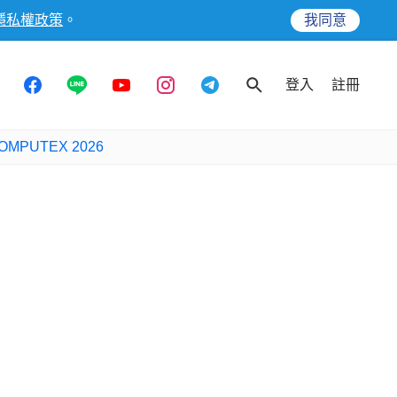
隱私權政策
。
我同意
登入
註冊
OMPUTEX 2026