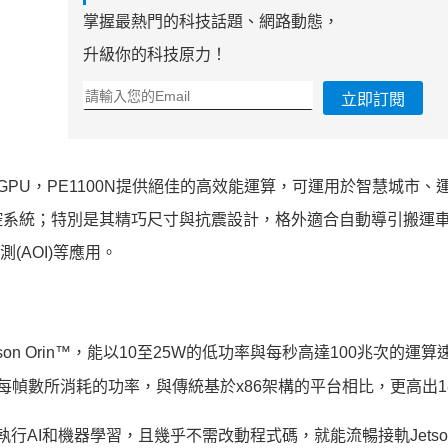
掌握最熱門的科技話題、網路動態，
升級你的科技原力！
立即訂閱
DIA GPU，PE1100N提供絕佳的高效能運算，可運用於智慧城市
系統；特別是其精巧尺寸與抗震設計，格外適合自動導引搬運車(
(AOI)等應用。
tson Orin™，能以10至25W的低功率與每秒高達100兆次的運
每幀數所消耗的功率，與傳統基於x86架構的平台相比，更高出1
ary執行AI和機器學習，且幾乎不需改動程式碼，就能流暢接軌Jets