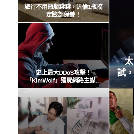
旅行不用瓶瓶罐罐，汎倫1瓶搞
定臉部保養！
太
試
史上最大DDoS攻擊！
「KimWolf」殭屍網路主謀被
捕，破紀錄30Tbps流量癱瘓全
PR
球！