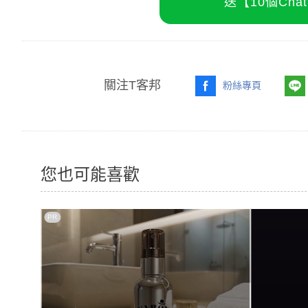
送【10個Ch
關注T客邦
粉絲專頁
您也可能喜歡
PR