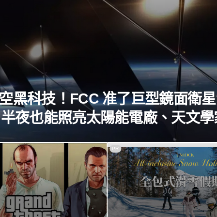
空黑科技！FCC 准了巨型鏡面衛
，半夜也能照亮太陽能電廠、天文學
集體崩潰
PR