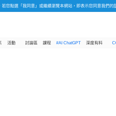
，若您點選「我同意」或繼續瀏覽本網站，即表示您同意我們的
片
活動
討論區
課程
#AI ChatGPT
深度有料
C