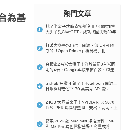
熱門文章
平台為基
找了半輩子求助偵探都沒用！66歲加拿
1
大男子靠ChatGPT，成功找回失散50年
家人
打破大廠墨水綁架！開源、無 DRM 限
2
制的「Open Printer」概念機亮相
台積電2奈米太猛了！流片量是3奈米同
3
期的4倍，Google與蘋果搶首發、輝達
與AMD排隊等產能
GitHub 狂攬 4 萬星！Headroom 開源工
4
具幫開發者省下 70 萬美元 API 費，
Token 消耗暴降 92%
24GB 大容量來了！NVIDIA RTX 5070
5
Ti SUPER 爆料總整理：規格、功耗、上
市時間
蘋果 2026 款 Mac mini 規格爆料：M6
6
與 M5 Pro 異色搭檔登場！容量或將