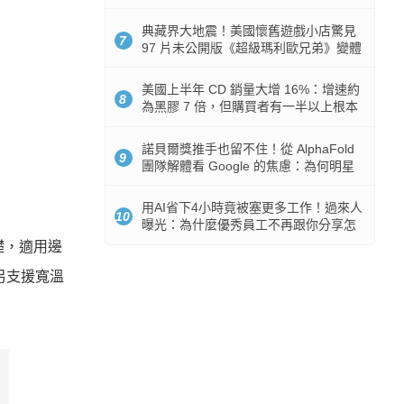
512GB 起跳
典藏界大地震！美國懷舊遊戲小店驚見
7
97 片未公開版《超級瑪利歐兄弟》變體
任天堂卡帶
美國上半年 CD 銷量大增 16%：增速約
8
為黑膠 7 倍，但購買者有一半以上根本
沒有播放器
諾貝爾獎推手也留不住！從 AlphaFold
9
團隊解體看 Google 的焦慮：為何明星
實驗室要為 Gemini 讓路？
用AI省下4小時竟被塞更多工作！過來人
10
曝光：為什麼優秀員工不再跟你分享怎
麼使用AI
基礎，適用邊
另支援寬溫