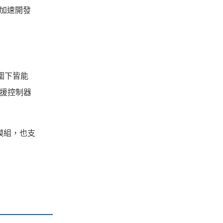
者加速開發
圍下皆能
支援控制器
輸模組，也支