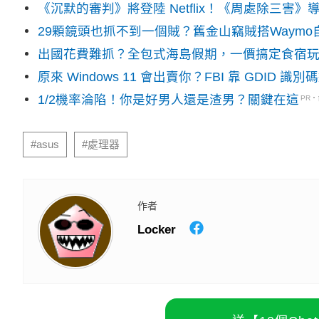
《沉默的審判》將登陸 Netflix！《周處除三害
29顆鏡頭也抓不到一個賊？舊金山竊賊搭Waym
出國花費難抓？全包式海島假期，一價搞定食宿
原來 Windows 11 會出賣你？FBI 靠 GDID 
1/2機率淪陷！你是好男人還是渣男？關鍵在這
PR
#asus
#處理器
作者
Locker