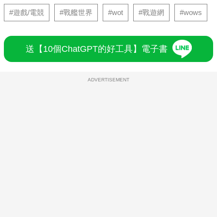
#遊戲/電競
#戰艦世界
#wot
#戰遊網
#wows
送【10個ChatGPT的好工具】電子書
ADVERTISEMENT