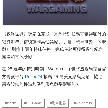
《戰艦世界》玩家在完成一系列特殊任務可獲得額外的
經濟加成、信號旗和其他獎勵。手遊《戰車世界：閃擊
戰》 則推出週年特殊任務，完成任務可獲得週年紀念
頭像和其他獎勵。
在 25 週年的特別時刻，Wargaming 也將透過烏克蘭官
方籌款平台
United24
捐贈 25 萬美元給烏克蘭，協助
醫療設備的採購和受到俄烏戰爭影響的人。
#steam
#PC Game
#戰車世界
#wargaming