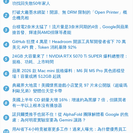
1
功找回失散50年家人
打破大廠墨水綁架！開源、無 DRM 限制的「Open Printer」概
2
念機亮相
台積電2奈米太猛了！流片量是3奈米同期的4倍，Google與蘋果
3
搶首發、輝達與AMD排隊等產能
GitHub 狂攬 4 萬星！Headroom 開源工具幫開發者省下 70 萬
4
美元 API 費，Token 消耗暴降 92%
24GB 大容量來了！NVIDIA RTX 5070 Ti SUPER 爆料總整理：
5
規格、功耗、上市時間
蘋果 2026 款 Mac mini 規格爆料：M6 與 M5 Pro 異色搭檔登
6
場！容量或將 512GB 起跳
典藏界大地震！美國懷舊遊戲小店驚見 97 片未公開版《超級瑪
7
利歐兄弟》變體任天堂卡帶
美國上半年 CD 銷量大增 16%：增速約為黑膠 7 倍，但購買者
8
有一半以上根本沒有播放器
諾貝爾獎推手也留不住！從 AlphaFold 團隊解體看 Google 的焦
9
慮：為何明星實驗室要為 Gemini 讓路？
用AI省下4小時竟被塞更多工作！過來人曝光：為什麼優秀員工
10