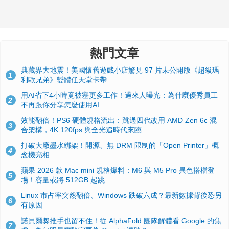
熱門文章
典藏界大地震！美國懷舊遊戲小店驚見 97 片未公開版《超級瑪
1
利歐兄弟》變體任天堂卡帶
用AI省下4小時竟被塞更多工作！過來人曝光：為什麼優秀員工
2
不再跟你分享怎麼使用AI
效能翻倍！PS6 硬體規格流出：跳過四代改用 AMD Zen 6c 混
3
合架構，4K 120fps 與全光追時代來臨
打破大廠墨水綁架！開源、無 DRM 限制的「Open Printer」概
4
念機亮相
蘋果 2026 款 Mac mini 規格爆料：M6 與 M5 Pro 異色搭檔登
5
場！容量或將 512GB 起跳
Linux 市占率突然翻倍、Windows 跌破六成？最新數據背後恐另
6
有原因
諾貝爾獎推手也留不住！從 AlphaFold 團隊解體看 Google 的焦
7