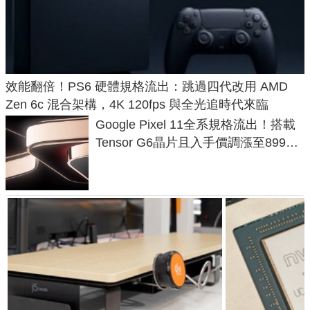
效能翻倍！PS6 硬體規格流出：跳過四代改用 AMD
Zen 6c 混合架構，4K 120fps 與全光追時代來臨
Google Pixel 11全系規格流出！搭載
Tensor G6晶片且入手價調漲至899美
元