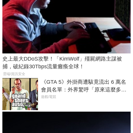
史上最大DDoS攻擊！「KimWolf」殭屍網路主謀被
捕，破紀錄30Tbps流量癱瘓全球！
雲端/資訊安全
《GTA 5》外掛商遭駭竟流出 6 萬名
會員名單：外界驚呼「原來這麼多人
在開掛！」
遊戲/電競