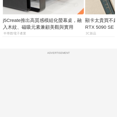
j5Create推出高質感模組化螢幕桌，融
顯卡太貴買不起？
入木紋、磁吸元素兼顧美觀與實用
RTX 5090 S
體
半導體/電子產業
3C新品
ADVERTISEMENT