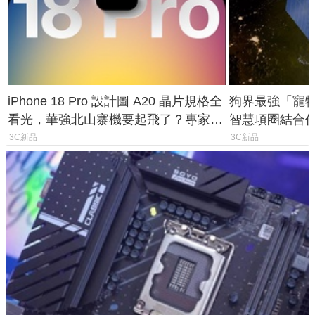
iPhone 18 Pro 設計圖 A20 晶片規格全
狗界最強「寵物追
看光，華強北山寨機要起飛了？專家曝
智慧項圈結合
山寨機無法復刻兩大關鍵
谷也能精準找
3C新品
3C新品