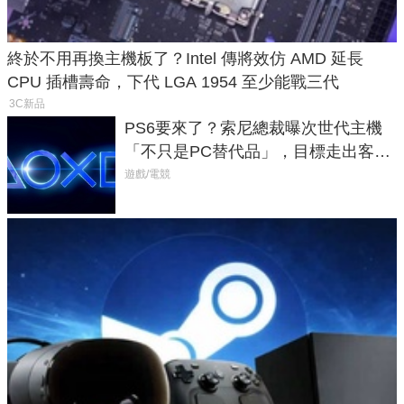
終於不用再換主機板了？Intel 傳將效仿 AMD 延長
CPU 插槽壽命，下代 LGA 1954 至少能戰三代
3C新品
PS6要來了？索尼總裁曝次世代主機
「不只是PC替代品」，目標走出客
廳、進軍電競桌面
遊戲/電競