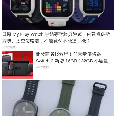
日廠 My Play Watch 手錶專玩經典遊戲、內建俄羅斯
方塊、太空侵略者，不過竟然不能連手機？
遊戲/電競
開發商省錢救星！任天堂傳將為
Switch 2 新增 16GB / 32GB 小容量遊
戲卡的選擇
遊戲/電競