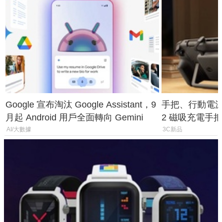
Google 宣布淘汰 Google Assistant，9
手把、行動電源合體
月起 Android 用戶全面轉向 Gemini
2 磁吸充電手把
倍
AI/大數據
3C新品