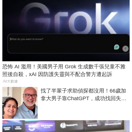
恐怖 AI 濫用！美國男子用 Grok 生成數千張兒童不雅
照後自殺，xAI 因防護失靈與不配合警方遭起訴
AI/大數據
找了半輩子求助偵探都沒用！66歲加
拿大男子靠ChatGPT，成功找回失散
50年家人