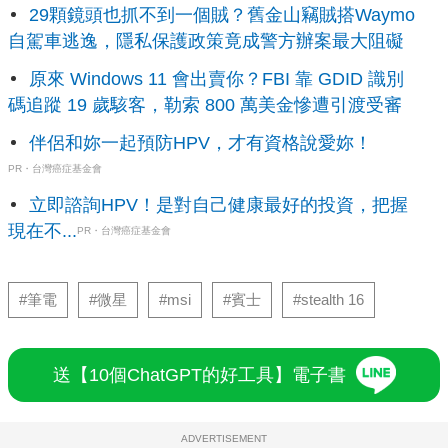
29顆鏡頭也抓不到一個賊？舊金山竊賊搭Waymo
自駕車逃逸，隱私保護政策竟成警方辦案最大阻礙
原來 Windows 11 會出賣你？FBI 靠 GDID 識別
碼追蹤 19 歲駭客，勒索 800 萬美金慘遭引渡受審
伴侶和妳一起預防HPV，才有資格說愛妳！
PR・台灣癌症基金會
立即諮詢HPV！是對自己健康最好的投資，把握
現在不...
PR・台灣癌症基金會
#筆電
#微星
#msi
#賓士
#stealth 16
送【10個ChatGPT的好工具】電子書
ADVERTISEMENT