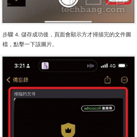
步驟 4. 儲存成功後，頁面會顯示方才掃描完的文件圖
檔，點擊一下該圖片。