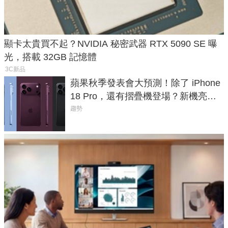
顯卡太貴買不起？NVIDIA 秘密武器 RTX 5090 SE 曝
光，搭載 32GB 記憶體
3C新品
蘋果秋季發表會大預測！除了 iPhone
18 Pro，還有摺疊機登場？新機亮點
預測一次看
趨勢