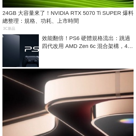
24GB 大容量來了！NVIDIA RTX 5070 Ti SUPER 爆料
總整理：規格、功耗、上市時間
3C新品
效能翻倍！PS6 硬體規格流出：跳過
四代改用 AMD Zen 6c 混合架構，4K
120fps 與全光追時代來臨