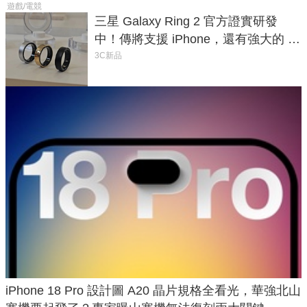
遊戲/電競
三星 Galaxy Ring 2 官方證實研發
中！傳將支援 iPhone，還有強大的 AI
與智慧家電連動功能
3C新品
iPhone 18 Pro 設計圖 A20 晶片規格全看光，華強北山