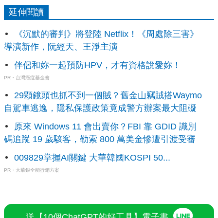
延伸閱讀
《沉默的審判》將登陸 Netflix！《周處除三害》
導演新作，阮經天、王淨主演
伴侶和妳一起預防HPV，才有資格說愛妳！
PR・台灣癌症基金會
29顆鏡頭也抓不到一個賊？舊金山竊賊搭Waymo
自駕車逃逸，隱私保護政策竟成警方辦案最大阻礙
原來 Windows 11 會出賣你？FBI 靠 GDID 識別
碼追蹤 19 歲駭客，勒索 800 萬美金慘遭引渡受審
009829掌握AI關鍵 大華韓國KOSPI 50...
PR・大華銀全能行銷方案
送【10個ChatGPT的好工具】電子書