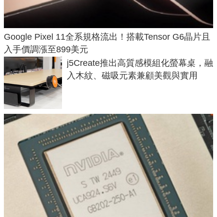
Google Pixel 11全系規格流出！搭載Tensor G6晶片且
入手價調漲至899美元
j5Create推出高質感模組化螢幕桌，融
入木紋、磁吸元素兼顧美觀與實用