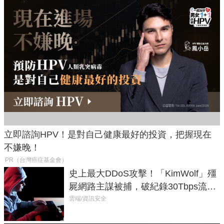
立即諮詢HPV！是對自己健康最好的投資，把握現在
不嫌晚！
PR（台灣癌症基金會）
史上最大DDoS攻擊！「KimWolf」殭
屍網路主謀被捕，破紀錄30Tbps流量
癱瘓全球！
雲端/資訊安全