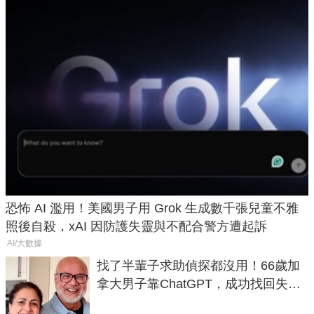
恐怖 AI 濫用！美國男子用 Grok 生成數千張兒童不雅
照後自殺，xAI 因防護失靈與不配合警方遭起訴
AI/大數據
找了半輩子求助偵探都沒用！66歲加
拿大男子靠ChatGPT，成功找回失散
50年家人