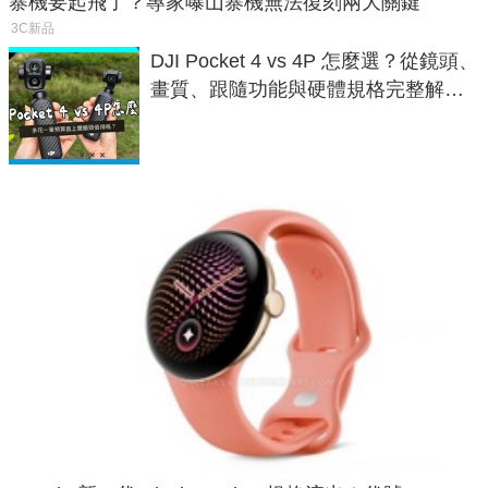
寨機要起飛了？專家曝山寨機無法復刻兩大關鍵
3C新品
DJI Pocket 4 vs 4P 怎麼選？從鏡頭、
畫質、跟隨功能與硬體規格完整解
析，一次看懂兩台差異