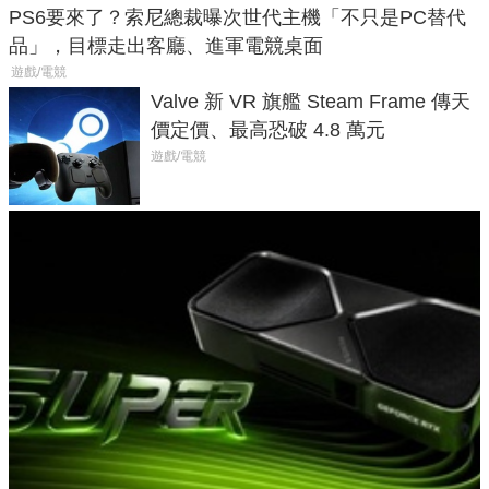
PS6要來了？索尼總裁曝次世代主機「不只是PC替代
品」，目標走出客廳、進軍電競桌面
遊戲/電競
Valve 新 VR 旗艦 Steam Frame 傳天
價定價、最高恐破 4.8 萬元
遊戲/電競