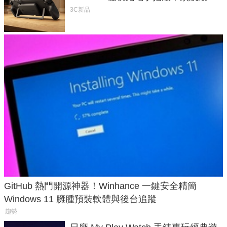
延長 1.5 倍
3C新品
GitHub 熱門開源神器！Winhance 一鍵安全精簡
Windows 11 臃腫預裝軟體與後台追蹤
趨勢