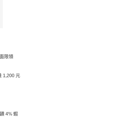
碼頁面限領
1,200 元
 4% 蝦