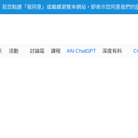
，若您點選「我同意」或繼續瀏覽本網站，即表示您同意我們的
片
活動
討論區
課程
#AI ChatGPT
深度有料
C