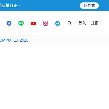
隱私權政策
。
我同意
登入
註冊
OMPUTEX 2026