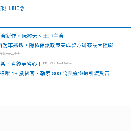
》LINE@
》導演新作，阮經天、王淨主演
o自駕車逃逸，隱私保護政策竟成警方辦案最大阻礙
・台灣癌症基金會
玩樂，省錢更省心！
PR・Club Med Taiwan
識別碼追蹤 19 歲駭客，勒索 800 萬美金慘遭引渡受審