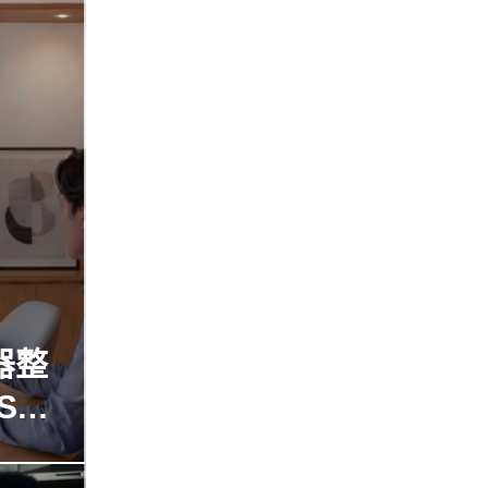
器整
SB-