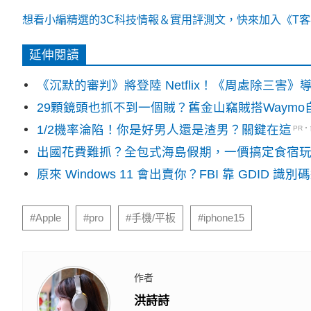
想看小編精選的3C科技情報＆實用評測文，快來加入《T客邦
延伸閱讀
《沉默的審判》將登陸 Netflix！《周處除三害
29顆鏡頭也抓不到一個賊？舊金山竊賊搭Waym
1/2機率淪陷！你是好男人還是渣男？關鍵在這
PR
出國花費難抓？全包式海島假期，一價搞定食宿
原來 Windows 11 會出賣你？FBI 靠 GDID 
#Apple
#pro
#手機/平板
#iphone15
作者
洪詩詩