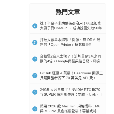
熱門文章
找了半輩子求助偵探都沒用！66歲加拿
1
大男子靠ChatGPT，成功找回失散50年
家人
打破大廠墨水綁架！開源、無 DRM 限
2
制的「Open Printer」概念機亮相
台積電2奈米太猛了！流片量是3奈米同
3
期的4倍，Google與蘋果搶首發、輝達
與AMD排隊等產能
GitHub 狂攬 4 萬星！Headroom 開源工
4
具幫開發者省下 70 萬美元 API 費，
Token 消耗暴降 92%
24GB 大容量來了！NVIDIA RTX 5070
5
Ti SUPER 爆料總整理：規格、功耗、上
市時間
蘋果 2026 款 Mac mini 規格爆料：M6
6
與 M5 Pro 異色搭檔登場！容量或將