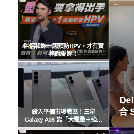
伴侶和妳一起預防HPV，才有資
格說愛妳！
De
合 
殺入平價市場戰區！三星
Galaxy A08 靠「大電量＋強效
晶片」越級挑戰，揭秘背後的硬
PR