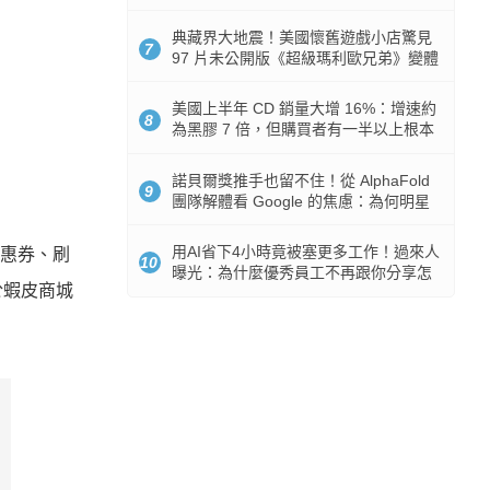
512GB 起跳
典藏界大地震！美國懷舊遊戲小店驚見
7
97 片未公開版《超級瑪利歐兄弟》變體
任天堂卡帶
美國上半年 CD 銷量大增 16%：增速約
8
為黑膠 7 倍，但購買者有一半以上根本
沒有播放器
諾貝爾獎推手也留不住！從 AlphaFold
9
團隊解體看 Google 的焦慮：為何明星
實驗室要為 Gemini 讓路？
用AI省下4小時竟被塞更多工作！過來人
優惠券、刷
10
曝光：為什麼優秀員工不再跟你分享怎
要於蝦皮商城
麼使用AI