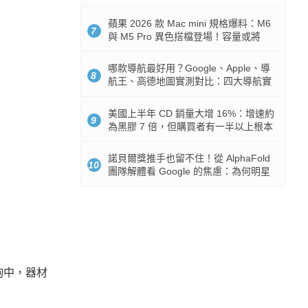
市時間
蘋果 2026 款 Mac mini 規格爆料：M6
7
與 M5 Pro 異色搭檔登場！容量或將
512GB 起跳
哪款導航最好用？Google、Apple、導
8
航王、高德地圖實測對比：四大導航實
測懶人包
美國上半年 CD 銷量大增 16%：增速約
9
為黑膠 7 倍，但購買者有一半以上根本
沒有播放器
諾貝爾獎推手也留不住！從 AlphaFold
10
團隊解體看 Google 的焦慮：為何明星
實驗室要為 Gemini 讓路？
詢中，器材