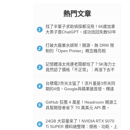
熱門文章
找了半輩子求助偵探都沒用！66歲加拿
1
大男子靠ChatGPT，成功找回失散50年
家人
打破大廠墨水綁架！開源、無 DRM 限
2
制的「Open Printer」概念機亮相
記憶體漲太兇連老闆都怕了？SK海力士
3
竟然認了價格「不正常」：再漲下去不
是好事
台積電2奈米太猛了！流片量是3奈米同
4
期的4倍，Google與蘋果搶首發、輝達
與AMD排隊等產能
GitHub 狂攬 4 萬星！Headroom 開源工
5
具幫開發者省下 70 萬美元 API 費，
Token 消耗暴降 92%
24GB 大容量來了！NVIDIA RTX 5070
6
Ti SUPER 爆料總整理：規格、功耗、上