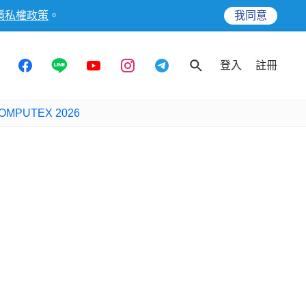
隱私權政策
。
我同意
登入
註冊
OMPUTEX 2026