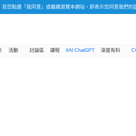
，若您點選「我同意」或繼續瀏覽本網站，即表示您同意我們的
片
活動
討論區
課程
#AI ChatGPT
深度有料
C