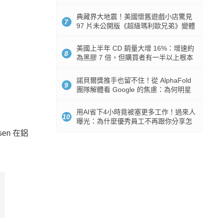
512GB 起跳
典藏界大地震！美國懷舊遊戲小店驚見
7
97 片未公開版《超級瑪利歐兄弟》變體
任天堂卡帶
美國上半年 CD 銷量大增 16%：增速約
8
為黑膠 7 倍，但購買者有一半以上根本
沒有播放器
諾貝爾獎推手也留不住！從 AlphaFold
9
團隊解體看 Google 的焦慮：為何明星
實驗室要為 Gemini 讓路？
用AI省下4小時竟被塞更多工作！過來人
10
曝光：為什麼優秀員工不再跟你分享怎
麼使用AI
sen 在鋁