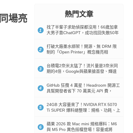
熱門文章
！同場亮
找了半輩子求助偵探都沒用！66歲加拿
1
大男子靠ChatGPT，成功找回失散50年
家人
打破大廠墨水綁架！開源、無 DRM 限
2
制的「Open Printer」概念機亮相
台積電2奈米太猛了！流片量是3奈米同
3
期的4倍，Google與蘋果搶首發、輝達
與AMD排隊等產能
GitHub 狂攬 4 萬星！Headroom 開源工
4
具幫開發者省下 70 萬美元 API 費，
Token 消耗暴降 92%
24GB 大容量來了！NVIDIA RTX 5070
5
Ti SUPER 爆料總整理：規格、功耗、上
市時間
蘋果 2026 款 Mac mini 規格爆料：M6
6
與 M5 Pro 異色搭檔登場！容量或將