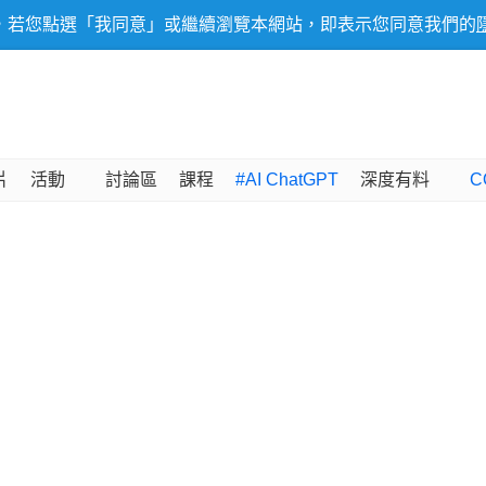
，若您點選「我同意」或繼續瀏覽本網站，即表示您同意我們的
片
活動
討論區
課程
#AI ChatGPT
深度有料
C