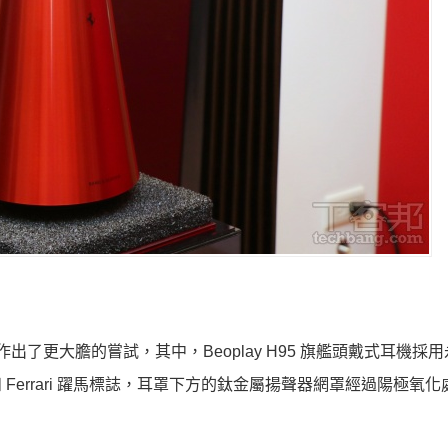
架，作出了更大膽的嘗試，其中，Beoplay H95 旗艦頭戴式耳機採
fsen 和 Ferrari 躍馬標誌，耳罩下方的鈦金屬揚聲器網罩經過陽極氧