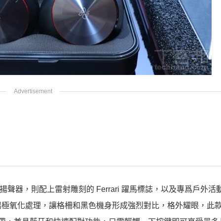
便攜式揚聲器，則配上雷射雕刻的 Ferrari 躍馬標誌，以及專爲戶外
陽極氧化處理，讓格柵和黑色機身形成強烈對比，格外耀眼，此