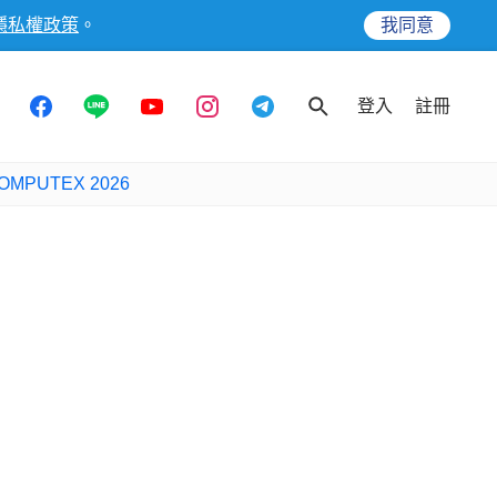
隱私權政策
。
我同意
登入
註冊
OMPUTEX 2026