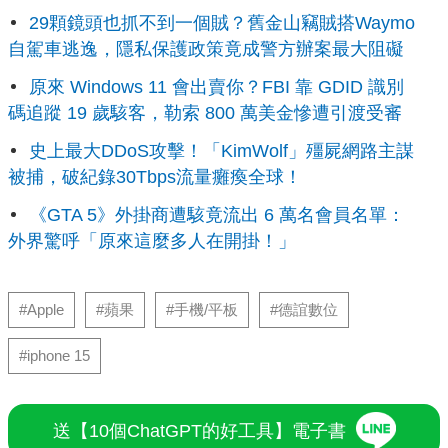
29顆鏡頭也抓不到一個賊？舊金山竊賊搭Waymo
自駕車逃逸，隱私保護政策竟成警方辦案最大阻礙
原來 Windows 11 會出賣你？FBI 靠 GDID 識別
碼追蹤 19 歲駭客，勒索 800 萬美金慘遭引渡受審
史上最大DDoS攻擊！「KimWolf」殭屍網路主謀
被捕，破紀錄30Tbps流量癱瘓全球！
《GTA 5》外掛商遭駭竟流出 6 萬名會員名單：
外界驚呼「原來這麼多人在開掛！」
#Apple
#蘋果
#手機/平板
#德誼數位
#iphone 15
送【10個ChatGPT的好工具】電子書