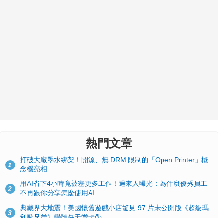
熱門文章
打破大廠墨水綁架！開源、無 DRM 限制的「Open Printer」概
1
念機亮相
用AI省下4小時竟被塞更多工作！過來人曝光：為什麼優秀員工
2
不再跟你分享怎麼使用AI
典藏界大地震！美國懷舊遊戲小店驚見 97 片未公開版《超級瑪
3
利歐兄弟》變體任天堂卡帶