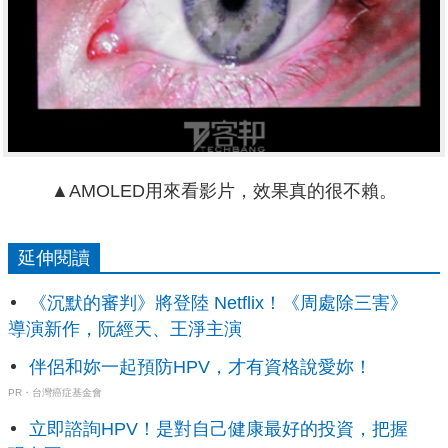
▲AMOLED用來看影片，效果真的很不賴。
延伸閱讀
《沉默的審判》將登陸 Netflix！《周處除三害》
導演新作，阮經天、王淨主演
伴侶和妳一起預防HPV，才有資格說愛妳！
PR・台灣癌症基金會
立即諮詢HPV！是對自己健康最好的投資，把握