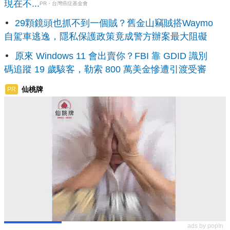
現在不...
PR・台灣癌症基金會
29顆鏡頭也抓不到一個賊？舊金山竊賊搭Waymo
自駕車逃逸，隱私保護政策竟成警方辦案最大阻礙
原來 Windows 11 會出賣你？FBI 靠 GDID 識別
碼追蹤 19 歲駭客，勒索 800 萬美金慘遭引渡受審
仙桃牌
PR
ads by popIn