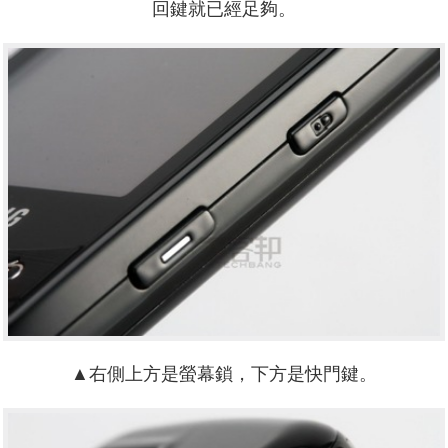
回鍵就已經足夠。
▲右側上方是螢幕鎖，下方是快門鍵。