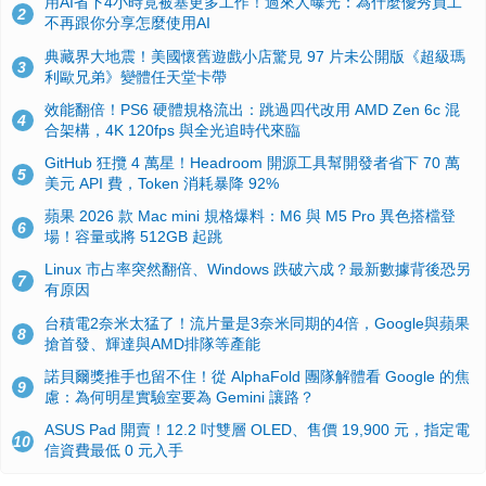
用AI省下4小時竟被塞更多工作！過來人曝光：為什麼優秀員工
2
不再跟你分享怎麼使用AI
典藏界大地震！美國懷舊遊戲小店驚見 97 片未公開版《超級瑪
3
利歐兄弟》變體任天堂卡帶
效能翻倍！PS6 硬體規格流出：跳過四代改用 AMD Zen 6c 混
4
合架構，4K 120fps 與全光追時代來臨
GitHub 狂攬 4 萬星！Headroom 開源工具幫開發者省下 70 萬
5
美元 API 費，Token 消耗暴降 92%
蘋果 2026 款 Mac mini 規格爆料：M6 與 M5 Pro 異色搭檔登
6
場！容量或將 512GB 起跳
Linux 市占率突然翻倍、Windows 跌破六成？最新數據背後恐另
7
有原因
台積電2奈米太猛了！流片量是3奈米同期的4倍，Google與蘋果
8
搶首發、輝達與AMD排隊等產能
諾貝爾獎推手也留不住！從 AlphaFold 團隊解體看 Google 的焦
9
慮：為何明星實驗室要為 Gemini 讓路？
ASUS Pad 開賣！12.2 吋雙層 OLED、售價 19,900 元，指定電
10
信資費最低 0 元入手