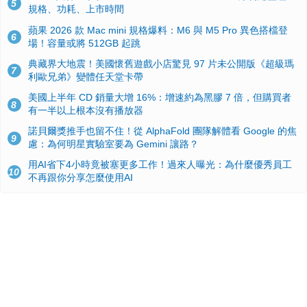
5
規格、功耗、上市時間
蘋果 2026 款 Mac mini 規格爆料：M6 與 M5 Pro 異色搭檔登
6
場！容量或將 512GB 起跳
典藏界大地震！美國懷舊遊戲小店驚見 97 片未公開版《超級瑪
7
利歐兄弟》變體任天堂卡帶
美國上半年 CD 銷量大增 16%：增速約為黑膠 7 倍，但購買者
8
有一半以上根本沒有播放器
諾貝爾獎推手也留不住！從 AlphaFold 團隊解體看 Google 的焦
9
慮：為何明星實驗室要為 Gemini 讓路？
用AI省下4小時竟被塞更多工作！過來人曝光：為什麼優秀員工
10
不再跟你分享怎麼使用AI