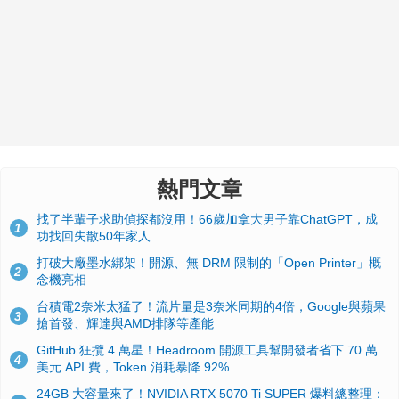
熱門文章
找了半輩子求助偵探都沒用！66歲加拿大男子靠ChatGPT，成
1
功找回失散50年家人
打破大廠墨水綁架！開源、無 DRM 限制的「Open Printer」概
2
念機亮相
台積電2奈米太猛了！流片量是3奈米同期的4倍，Google與蘋果
3
搶首發、輝達與AMD排隊等產能
GitHub 狂攬 4 萬星！Headroom 開源工具幫開發者省下 70 萬
4
美元 API 費，Token 消耗暴降 92%
24GB 大容量來了！NVIDIA RTX 5070 Ti SUPER 爆料總整理：