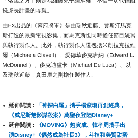
「落葉之方」則是為維護兒子繼承權，不惜一切代價阻
撓虎長計畫的母親。
由FX出品的《幕府將軍》是由瑞秋近藤、賈斯汀馬克
斯打造的最新電視影集，而馬克斯也同時擔任節目統籌
與執行製作人。此外，執行製作人還包括米凱拉克拉維
爾（Michaela Clavell）、愛德華麥克唐納（Edward L.
McDonnell）、麥克迪盧卡（Michael De Luca）、以
及瑞秋近藤，真田廣之則擔任製作人。
延伸閱讀：
「神探白羅」攜手楊紫瓊再創經典，
《威尼斯魅影謀殺案》萬聖夜登陸Disney+
延伸閱讀：
《MOVING》趙寅成、韓孝周攜手出
演Disney+《偶然成為社長3》，斗植和美賢甜蜜