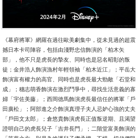
《幕府將軍》網羅在過往歐美劇集中，從未見過的超震
撼日本卡司陣容，包括由淺野忠信飾演的「柏木矢
部」，他不只是虎長的摯友、同時也是惡名昭彰的叛
徒；金井浩人飾演漁村年輕領袖「柏木近江」；平岳大
飾演富有權力的高官、同時也是虎長最大勁敵「石堂和
成」；穗志萌香飾演在激烈鬥爭中，尋找生活意義的寡
婦「宇佐美藤」；西岡德馬飾演虎長最信任的將軍「戶
田廣松」；阿部進之介飾演真理子夫人忌妒心強的丈夫
「戶田文太郎」；倉悠貴飾演虎長正值叛逆期、且渴望
證明自己的虎長兒子「吉井長門」；二階堂富美飾演的