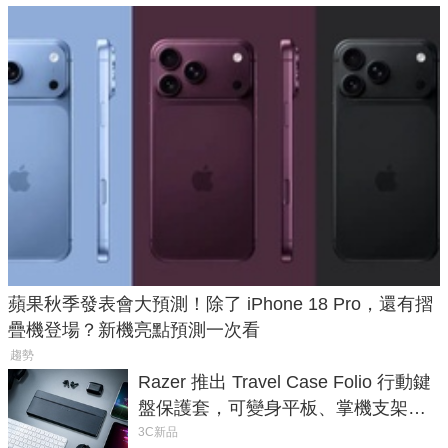
蘋果秋季發表會大預測！除了 iPhone 18 Pro，還有摺
疊機登場？新機亮點預測一次看
趨勢
Razer 推出 Travel Case Folio 行動鍵
盤保護套，可變身平板、掌機支架，
售價 2,090 元
3C新品