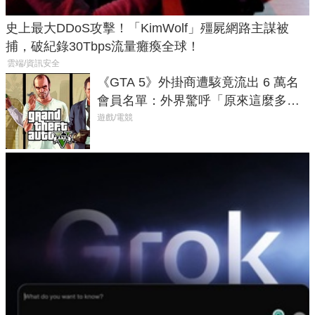
史上最大DDoS攻擊！「KimWolf」殭屍網路主謀被
捕，破紀錄30Tbps流量癱瘓全球！
雲端/資訊安全
《GTA 5》外掛商遭駭竟流出 6 萬名
會員名單：外界驚呼「原來這麼多人
在開掛！」
遊戲/電競