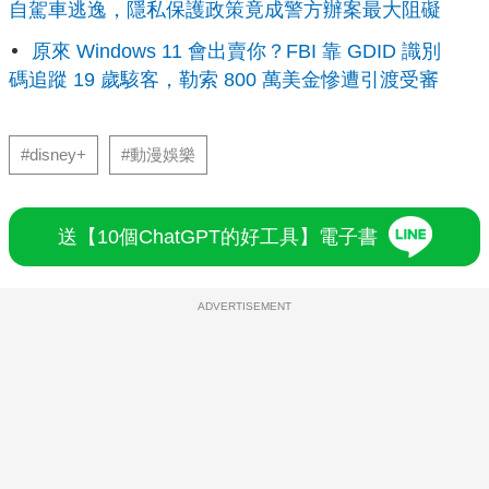
自駕車逃逸，隱私保護政策竟成警方辦案最大阻礙
原來 Windows 11 會出賣你？FBI 靠 GDID 識別
碼追蹤 19 歲駭客，勒索 800 萬美金慘遭引渡受審
#disney+
#動漫娛樂
送【10個ChatGPT的好工具】電子書
ADVERTISEMENT