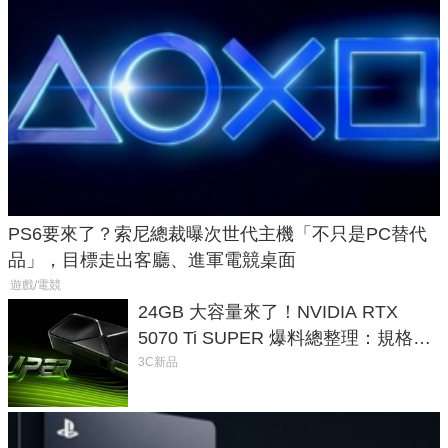
PS6要來了？索尼總裁曝次世代主機「不只是PC替代
品」，目標走出客廳、進軍電競桌面
遊戲/電競
24GB 大容量來了！NVIDIA RTX
5070 Ti SUPER 爆料總整理：規格、
功耗、上市時間
3C新品