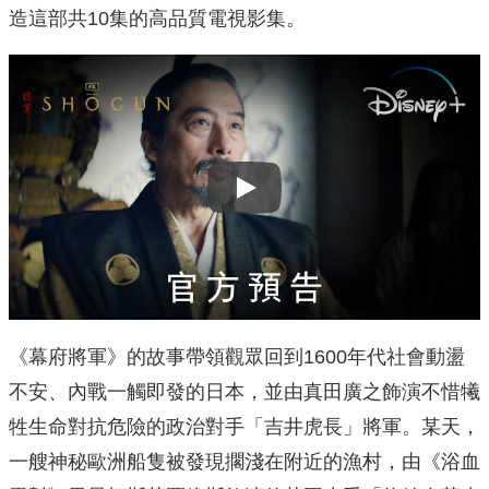
造這部共10集的高品質電視影集。
Play
《幕府將軍》的故事帶領觀眾回到1600年代社會動盪
不安、內戰一觸即發的日本，並由真田廣之飾演不惜犧
牲生命對抗危險的政治對手「吉井虎長」將軍。某天，
一艘神秘歐洲船隻被發現擱淺在附近的漁村，由《浴血