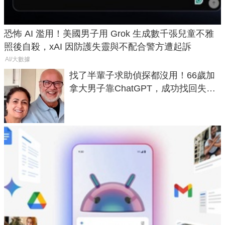
恐怖 AI 濫用！美國男子用 Grok 生成數千張兒童不雅
照後自殺，xAI 因防護失靈與不配合警方遭起訴
AI/大數據
找了半輩子求助偵探都沒用！66歲加
拿大男子靠ChatGPT，成功找回失散
50年家人