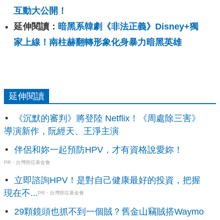
互動大公開！
延伸閱讀：
暗黑系韓劇《非法正義》Disney+獨
家上線！南柱赫翻轉形象化身暴力暗黑英雄
延伸閱讀
《沉默的審判》將登陸 Netflix！《周處除三害》
導演新作，阮經天、王淨主演
伴侶和妳一起預防HPV，才有資格說愛妳！
PR・台灣癌症基金會
立即諮詢HPV！是對自己健康最好的投資，把握
現在不...
PR・台灣癌症基金會
29顆鏡頭也抓不到一個賊？舊金山竊賊搭Waymo