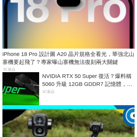
iPhone 18 Pro 設計圖 A20 晶片規格全看光，華強北山
寨機要起飛了？專家曝山寨機無法復刻兩大關鍵
3C新品
NVIDIA RTX 50 Super 復活？爆料稱
5060 升級 12GB GDDR7 記憶體，這
次規格終於不擠牙膏
3C新品