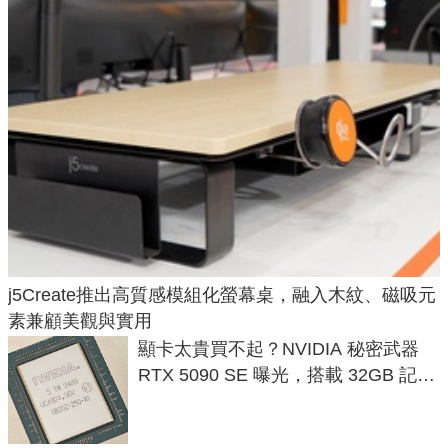
j5Create推出高質感模組化螢幕桌，融入木紋、磁吸元
素兼顧美觀與實用
顯卡太貴買不起？NVIDIA 秘密武器
RTX 5090 SE 曝光，搭載 32GB 記憶
體