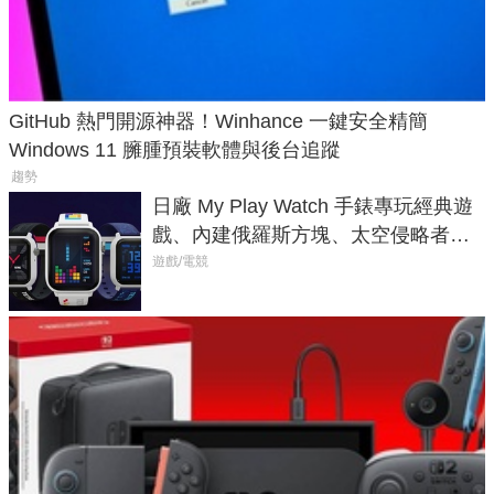
GitHub 熱門開源神器！Winhance 一鍵安全精簡
Windows 11 臃腫預裝軟體與後台追蹤
趨勢
日廠 My Play Watch 手錶專玩經典遊
戲、內建俄羅斯方塊、太空侵略者，
不過竟然不能連手機？
遊戲/電競