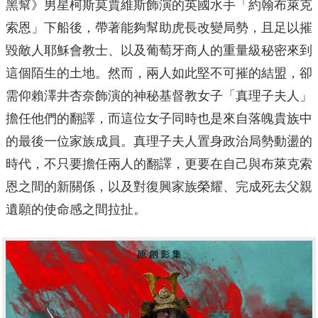
黑幫》男星柯斯莫賈維斯飾演的英國水手「約翰布萊克
索恩」下船後，帶著能夠幫助虎長改變局勢，且足以摧
毀敵人耶穌會教士、以及葡萄牙商人的重量級秘密來到
這個陌生的土地。然而，兩人如此堅不可摧的結盟，卻
需仰賴澤井杏奈飾演的神秘基督教女子「真理子夫人」
擔任他們的翻譯，而這位女子同時也是來自落魄貴族中
的最後一位家族成員。真理子夫人置身政治局勢動盪的
時代，不只要擔任兩人的翻譯，更要在自己與布萊克索
恩之間的新關係，以及對復興家族榮耀、完成死去父親
遺願的使命感之間拉扯。