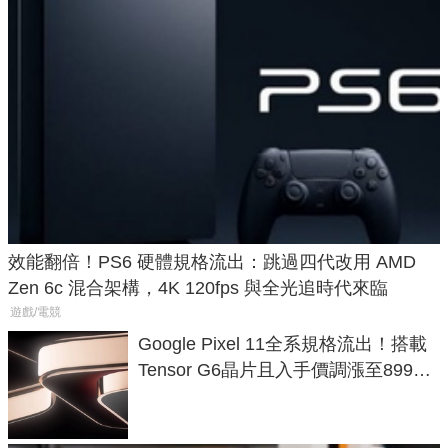
效能翻倍！PS6 硬體規格流出：跳過四代改用 AMD
Zen 6c 混合架構，4K 120fps 與全光追時代來臨
遊戲/電競
Google Pixel 11全系規格流出！搭載
Tensor G6晶片且入手價調漲至899美
元