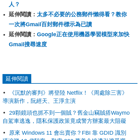
人？
延伸閱讀：
太多不必要的公務郵件懶得看？教你
一次將Gmail百封郵件標示為已讀
延伸閱讀：
Google正在使用機器學習模型來加快
Gmail搜尋速度
延伸閱讀
《沉默的審判》將登陸 Netflix！《周處除三害》
導演新作，阮經天、王淨主演
29顆鏡頭也抓不到一個賊？舊金山竊賊搭Waymo
自駕車逃逸，隱私保護政策竟成警方辦案最大阻礙
原來 Windows 11 會出賣你？FBI 靠 GDID 識別