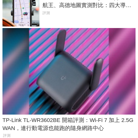
航王、高德地圖實測對比：四大導航
實測懶人包
評測
TP-Link TL-WR3602BE 開箱評測：Wi-Fi 7 加上 2.5G
WAN，連行動電源也能跑的隨身網路中心
評測