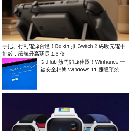
手把、行動電源合體！Belkin 推 Switch 2 磁吸充電手
把殼，續航最高延長 1.5 倍
GitHub 熱門開源神器！Winhance 一
鍵安全精簡 Windows 11 臃腫預裝軟
體與後台追蹤