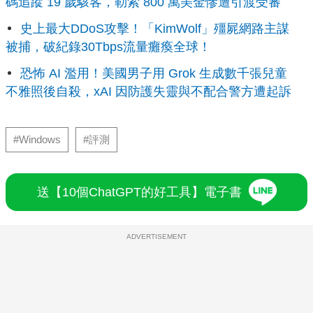
碼追蹤 19 歲駭客，勒索 800 萬美金慘遭引渡受審
史上最大DDoS攻擊！「KimWolf」殭屍網路主謀
被捕，破紀錄30Tbps流量癱瘓全球！
恐怖 AI 濫用！美國男子用 Grok 生成數千張兒童
不雅照後自殺，xAI 因防護失靈與不配合警方遭起訴
#Windows
#評測
送【10個ChatGPT的好工具】電子書
ADVERTISEMENT