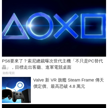
PS6要來了？索尼總裁曝次世代主機「不只是PC替代
品」，目標走出客廳、進軍電競桌面
遊戲/電競
Valve 新 VR 旗艦 Steam Frame 傳天
價定價、最高恐破 4.8 萬元