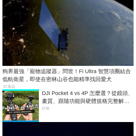
狗界最強「寵物追蹤器」問世！Fi Ultra 智慧項圈結合
低軌衛星，即使在密林山谷也能精準找回愛犬
3C新品
DJI Pocket 4 vs 4P 怎麼選？從鏡頭、
畫質、跟隨功能與硬體規格完整解
析，一次看懂兩台差異
評測