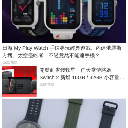
日廠 My Play Watch 手錶專玩經典遊戲、內建俄羅斯
方塊、太空侵略者，不過竟然不能連手機？
遊戲/電競
開發商省錢救星！任天堂傳將為
Switch 2 新增 16GB / 32GB 小容量遊
戲卡的選擇
遊戲/電競