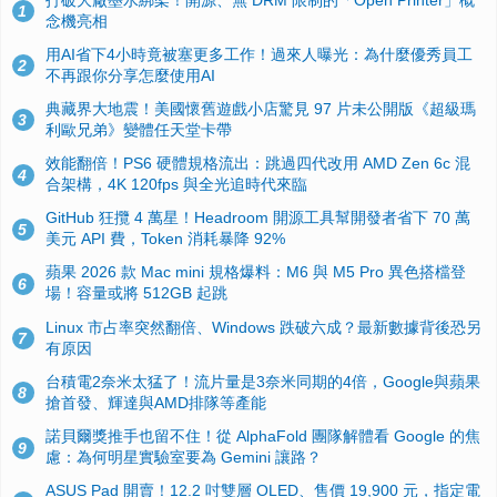
1
念機亮相
用AI省下4小時竟被塞更多工作！過來人曝光：為什麼優秀員工
2
不再跟你分享怎麼使用AI
典藏界大地震！美國懷舊遊戲小店驚見 97 片未公開版《超級瑪
3
利歐兄弟》變體任天堂卡帶
效能翻倍！PS6 硬體規格流出：跳過四代改用 AMD Zen 6c 混
4
合架構，4K 120fps 與全光追時代來臨
GitHub 狂攬 4 萬星！Headroom 開源工具幫開發者省下 70 萬
5
美元 API 費，Token 消耗暴降 92%
蘋果 2026 款 Mac mini 規格爆料：M6 與 M5 Pro 異色搭檔登
6
場！容量或將 512GB 起跳
Linux 市占率突然翻倍、Windows 跌破六成？最新數據背後恐另
7
有原因
台積電2奈米太猛了！流片量是3奈米同期的4倍，Google與蘋果
8
搶首發、輝達與AMD排隊等產能
諾貝爾獎推手也留不住！從 AlphaFold 團隊解體看 Google 的焦
9
慮：為何明星實驗室要為 Gemini 讓路？
ASUS Pad 開賣！12.2 吋雙層 OLED、售價 19,900 元，指定電