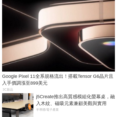
Google Pixel 11全系規格流出！搭載Tensor G6晶片且
入手價調漲至899美元
3C新品
j5Create推出高質感模組化螢幕桌，融
入木紋、磁吸元素兼顧美觀與實用
半導體/電子產業