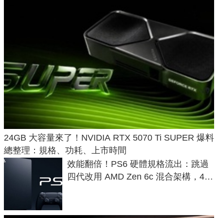
24GB 大容量來了！NVIDIA RTX 5070 Ti SUPER 爆料
總整理：規格、功耗、上市時間
效能翻倍！PS6 硬體規格流出：跳過
四代改用 AMD Zen 6c 混合架構，4K
120fps 與全光追時代來臨