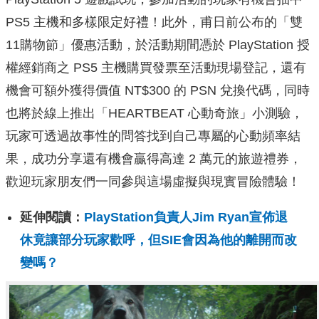
PS5 主機和多樣限定好禮！此外，甫日前公布的「雙
11購物節」優惠活動，於活動期間憑於 PlayStation 授
權經銷商之 PS5 主機購買發票至活動現場登記，還有
機會可額外獲得價值 NT$300 的 PSN 兌換代碼，同時
也將於線上推出「HEARTBEAT 心動奇旅」小測驗，
玩家可透過故事性的問答找到自己專屬的心動頻率結
果，成功分享還有機會贏得高達 2 萬元的旅遊禮券，
歡迎玩家朋友們一同參與這場虛擬與現實冒險體驗！
延伸閱讀：
PlayStation負責人Jim Ryan宣佈退
休竟讓部分玩家歡呼，但SIE會因為他的離開而改
變嗎？