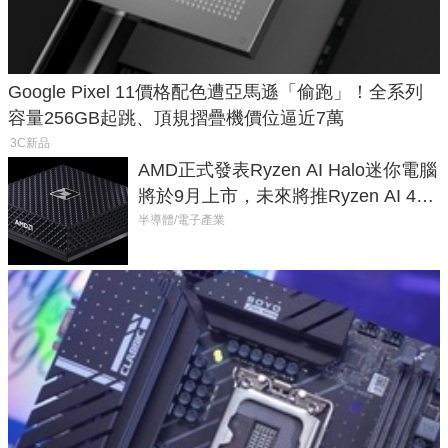
Google Pixel 11價格配色遭亞馬遜「偷跑」！全系列
容量256GB起跳、頂規摺疊機價位逼近7萬
3C新品
AMD正式發表Ryzen AI Halo迷你電腦
將於9月上市，未來將推Ryzen AI 400
Max系列處理器與對應升級版
半導體/電子產業