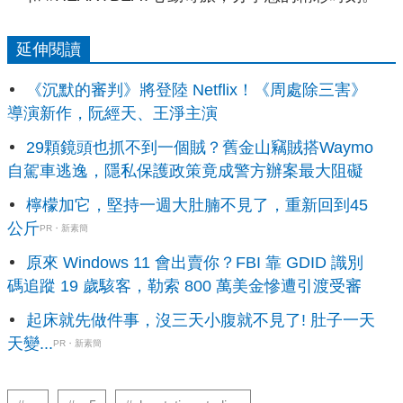
延伸閱讀
《沉默的審判》將登陸 Netflix！《周處除三害》
導演新作，阮經天、王淨主演
29顆鏡頭也抓不到一個賊？舊金山竊賊搭Waymo
自駕車逃逸，隱私保護政策竟成警方辦案最大阻礙
檸檬加它，堅持一週大肚腩不見了，重新回到45
公斤
PR・新素簡
原來 Windows 11 會出賣你？FBI 靠 GDID 識別
碼追蹤 19 歲駭客，勒索 800 萬美金慘遭引渡受審
起床就先做件事，沒三天小腹就不見了! 肚子一天
天變...
PR・新素簡