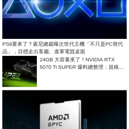
PS6要來了？索尼總裁曝次世代主機「不只是PC替代
品」，目標走出客廳、進軍電競桌面
24GB 大容量來了！NVIDIA RTX
5070 Ti SUPER 爆料總整理：規格、
功耗、上市時間