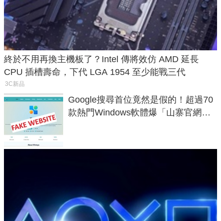
終於不用再換主機板了？Intel 傳將效仿 AMD 延長
CPU 插槽壽命，下代 LGA 1954 至少能戰三代
3C新品
Google搜尋首位竟然是假的！超過70
款熱門Windows軟體爆「山寨官網」
危機