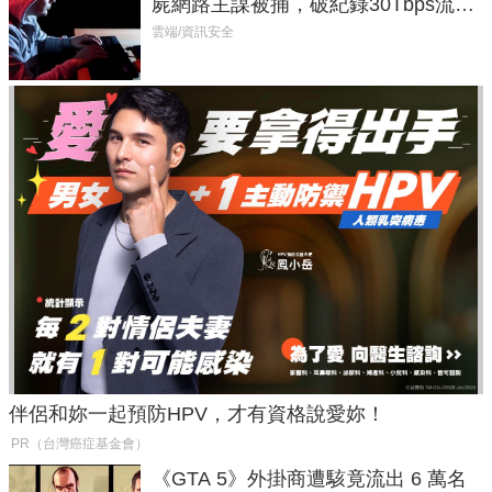
屍網路主謀被捕，破紀錄30Tbps流量
癱瘓全球！
雲端/資訊安全
伴侶和妳一起預防HPV，才有資格說愛妳！
PR（台灣癌症基金會）
《GTA 5》外掛商遭駭竟流出 6 萬名