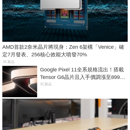
AMD首款2奈米晶片將現身：Zen 6架構「Venice」確
定7月發表、256核心效能大噴發70%
3C新品
Google Pixel 11全系規格流出！搭載
Tensor G6晶片且入手價調漲至899美
元
3C新品