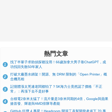
熱門文章
找了半輩子求助偵探都沒用！66歲加拿大男子靠ChatGPT，成
1
功找回失散50年家人
打破大廠墨水綁架！開源、無 DRM 限制的「Open Printer」概
2
念機亮相
記憶體漲太兇連老闆都怕了？SK海力士竟然認了價格「不正
3
常」：再漲下去不是好事
台積電2奈米太猛了！流片量是3奈米同期的4倍，Google與蘋果
4
搶首發、輝達與AMD排隊等產能
GitHub 狂攬 4 萬星！Headroom 開源工具幫開發者省下 70 萬