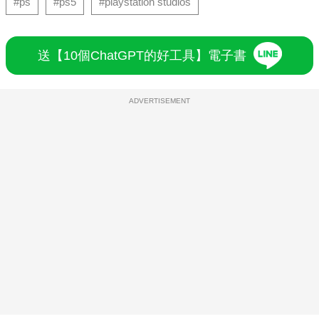
#ps
#ps5
#playstation studios
送【10個ChatGPT的好工具】電子書
ADVERTISEMENT