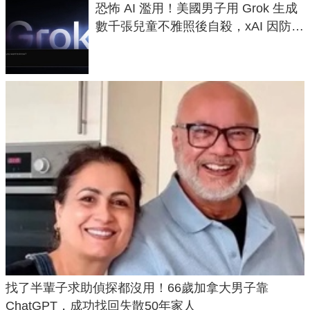
恐怖 AI 濫用！美國男子用 Grok 生成
數千張兒童不雅照後自殺，xAI 因防護
失靈與不配合警方遭起訴
找了半輩子求助偵探都沒用！66歲加拿大男子靠
ChatGPT，成功找回失散50年家人