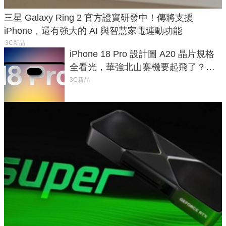
三星 Galaxy Ring 2 官方證實研發中！傳將支援
iPhone，還有強大的 AI 與智慧家電連動功能
3C新品
iPhone 18 Pro 設計圖 A20 晶片規格
全看光，華強北山寨機要起飛了？專
家曝山寨機無法復刻兩大關鍵
3C新品