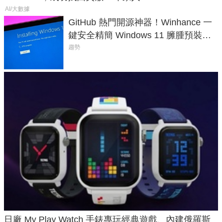
AI/大數據
GitHub 熱門開源神器！Winhance 一
鍵安全精簡 Windows 11 臃腫預裝軟
體與後台追蹤
趨勢
日廠 My Play Watch 手錶專玩經典遊戲、內建俄羅斯