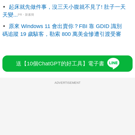
起床就先做件事，沒三天小腹就不見了! 肚子一天
天變...
PR・新素簡
原來 Windows 11 會出賣你？FBI 靠 GDID 識別
碼追蹤 19 歲駭客，勒索 800 萬美金慘遭引渡受審
送【10個ChatGPT的好工具】電子書
ADVERTISEMENT