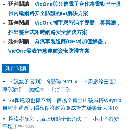
延伸閱讀：
VicOne與公信電子合作為電動巴士提
供內建網路安全防護的IVI解決方案
延伸閱讀：
VicOne攜手恩智浦半導體、英業達，
推出整合式即時網路安全解決方案
延伸閱讀：
為汽車製造商(OEM)加值解憂，
VicOne發表智慧座艙資安防護方案
延伸閱讀
《沉默的審判》將登陸 Netflix！《周處除三害》
導演新作，阮經天、王淨主演
29顆鏡頭也抓不到一個賊？舊金山竊賊搭Waymo
自駕車逃逸，隱私保護政策竟成警方辦案最大阻礙
檸檬搭配它，臉上斑點全部消失了，小肚子都變
平坦了
PR・新素簡