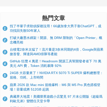
熱門文章
找了半輩子求助偵探都沒用！66歲加拿大男子靠ChatGPT，成
1
功找回失散50年家人
打破大廠墨水綁架！開源、無 DRM 限制的「Open Printer」概
2
念機亮相
台積電2奈米太猛了！流片量是3奈米同期的4倍，Google與蘋果
3
搶首發、輝達與AMD排隊等產能
GitHub 狂攬 4 萬星！Headroom 開源工具幫開發者省下 70 萬
4
美元 API 費，Token 消耗暴降 92%
24GB 大容量來了！NVIDIA RTX 5070 Ti SUPER 爆料總整理：
5
規格、功耗、上市時間
蘋果 2026 款 Mac mini 規格爆料：M6 與 M5 Pro 異色搭檔登
6
場！容量或將 512GB 起跳
典藏界大地震！美國懷舊遊戲小店驚見 97 片未公開版《超級瑪
7
利歐兄弟》變體任天堂卡帶