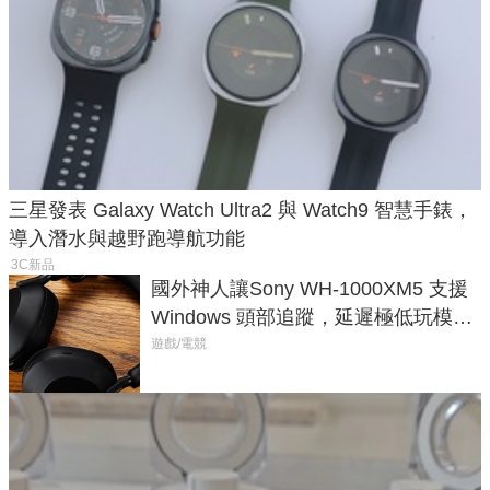
三星發表 Galaxy Watch Ultra2 與 Watch9 智慧手錶，
導入潛水與越野跑導航功能
3C新品
國外神人讓Sony WH-1000XM5 支援
Windows 頭部追蹤，延遲極低玩模擬
飛行超有感
遊戲/電競