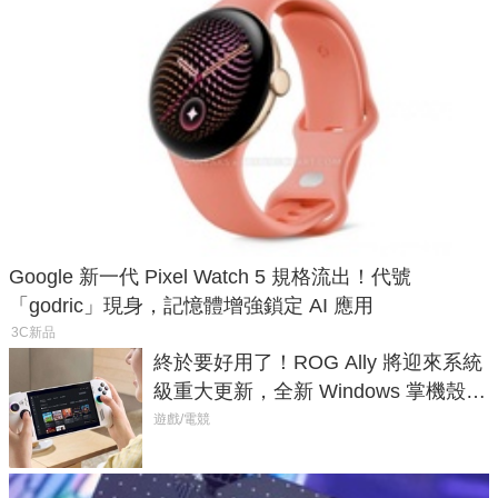
Google 新一代 Pixel Watch 5 規格流出！代號
「godric」現身，記憶體增強鎖定 AI 應用
3C新品
終於要好用了！ROG Ally 將迎來系統
級重大更新，全新 Windows 掌機殼模
式讓操作就像 Xbox 一樣順暢
遊戲/電競