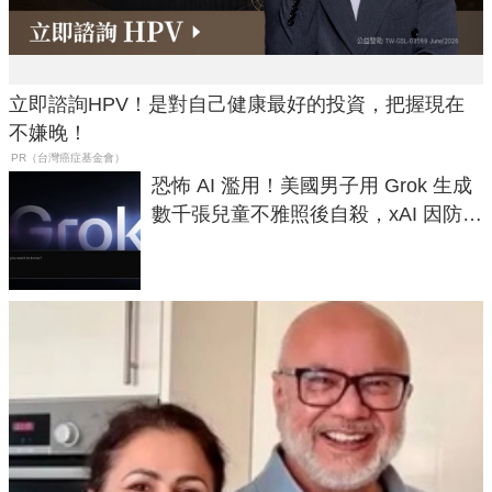
立即諮詢HPV！是對自己健康最好的投資，把握現在
不嫌晚！
PR（台灣癌症基金會）
恐怖 AI 濫用！美國男子用 Grok 生成
數千張兒童不雅照後自殺，xAI 因防護
失靈與不配合警方遭起訴