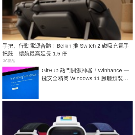
手把、行動電源合體！Belkin 推 Switch 2 磁吸充電手
把殼，續航最高延長 1.5 倍
3C新品
GitHub 熱門開源神器！Winhance 一
鍵安全精簡 Windows 11 臃腫預裝軟
體與後台追蹤