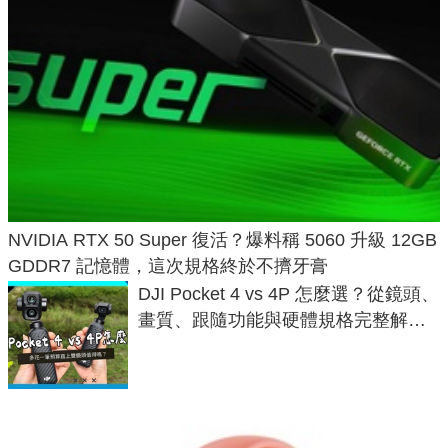
NVIDIA RTX 50 Super 復活？爆料稱 5060 升級 12GB
GDDR7 記憶體，這次規格終於不擠牙膏
DJI Pocket 4 vs 4P 怎麼選？從鏡頭、
畫質、跟隨功能與硬體規格完整解
析，一次看懂兩台差異