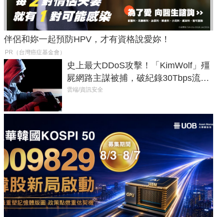
伴侶和妳一起預防HPV，才有資格說愛妳！
PR（台灣癌症基金會）
史上最大DDoS攻擊！「KimWolf」殭
屍網路主謀被捕，破紀錄30Tbps流量
癱瘓全球！
雲端/資訊安全