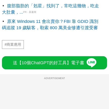
腹部脂肪的「剋星」找到了，常吃這幾物，吃走
大肚囊，...
PR・新素簡
原來 Windows 11 會出賣你？FBI 靠 GDID 識別
碼追蹤 19 歲駭客，勒索 800 萬美金慘遭引渡受審
#商業應用
送【10個ChatGPT的好工具】電子書
ADVERTISEMENT