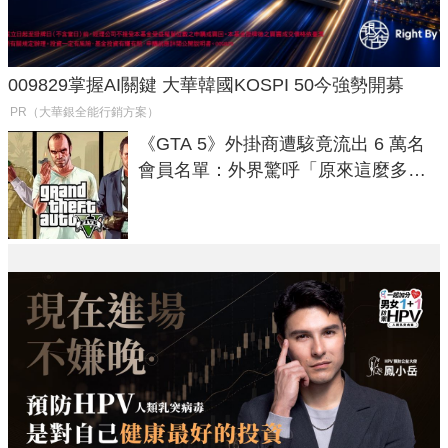
009829掌握AI關鍵 大華韓國KOSPI 50今強勢開募
PR（大華銀全能行銷方案）
《GTA 5》外掛商遭駭竟流出 6 萬名
會員名單：外界驚呼「原來這麼多人
在開掛！」