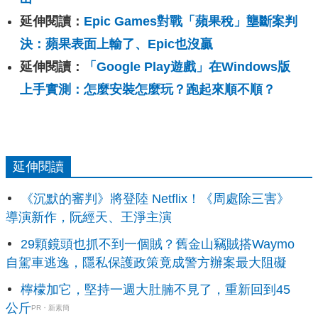
延伸閱讀：
Epic Games對戰「蘋果稅」壟斷案判
決：蘋果表面上輸了、Epic也沒贏
延伸閱讀：
「Google Play遊戲」在Windows版
上手實測：怎麼安裝怎麼玩？跑起來順不順？
延伸閱讀
《沉默的審判》將登陸 Netflix！《周處除三害》
導演新作，阮經天、王淨主演
29顆鏡頭也抓不到一個賊？舊金山竊賊搭Waymo
自駕車逃逸，隱私保護政策竟成警方辦案最大阻礙
檸檬加它，堅持一週大肚腩不見了，重新回到45
公斤
PR・新素簡