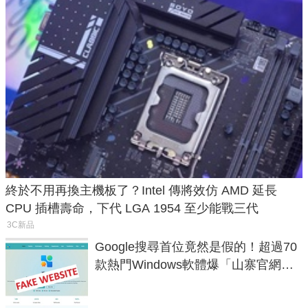
終於不用再換主機板了？Intel 傳將效仿 AMD 延長
CPU 插槽壽命，下代 LGA 1954 至少能戰三代
3C新品
Google搜尋首位竟然是假的！超過70
款熱門Windows軟體爆「山寨官網」
危機