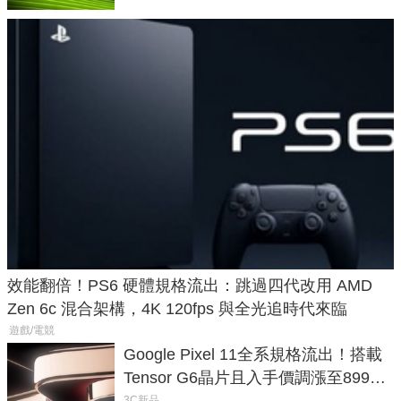
效能翻倍！PS6 硬體規格流出：跳過四代改用 AMD
Zen 6c 混合架構，4K 120fps 與全光追時代來臨
遊戲/電競
Google Pixel 11全系規格流出！搭載
Tensor G6晶片且入手價調漲至899美
3C新品