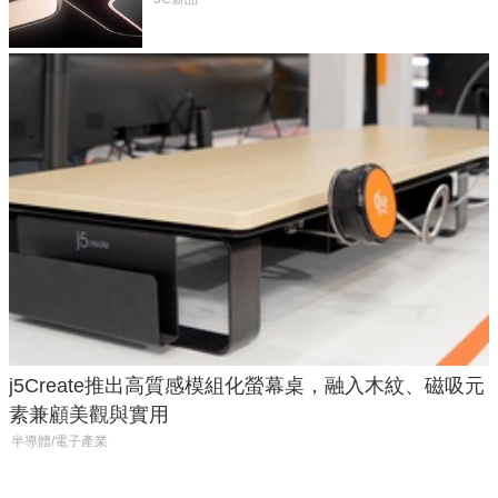
元
j5Create推出高質感模組化螢幕桌，融入木紋、磁吸元
素兼顧美觀與實用
半導體/電子產業