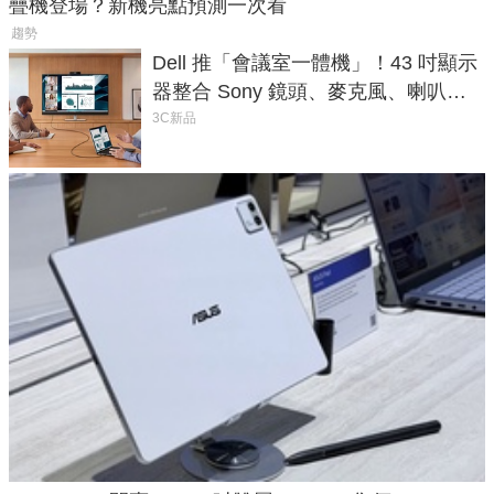
疊機登場？新機亮點預測一次看
趨勢
Dell 推「會議室一體機」！43 吋顯示
器整合 Sony 鏡頭、麥克風、喇叭，
一條 USB-C 就能開會
3C新品