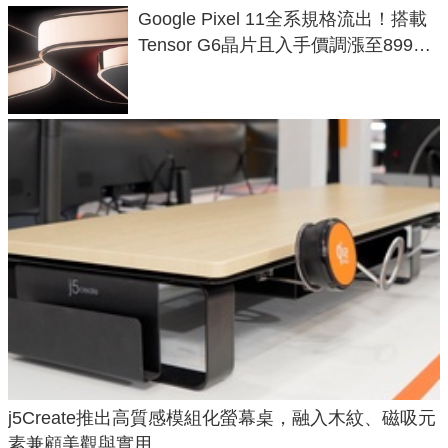
Google Pixel 11全系規格流出！搭載
Tensor G6晶片且入手價調漲至899美
元
j5Create推出高質感模組化螢幕桌，融入木紋、磁吸元
素兼顧美觀與實用