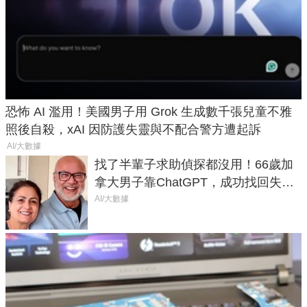
恐怖 AI 濫用！美國男子用 Grok 生成數千張兒童不雅
照後自殺，xAI 因防護失靈與不配合警方遭起訴
AI/大數據
找了半輩子求助偵探都沒用！66歲加
拿大男子靠ChatGPT，成功找回失散
50年家人
AI/大數據