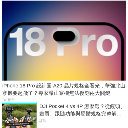
iPhone 18 Pro 設計圖 A20 晶片規格全看光，華強北山
寨機要起飛了？專家曝山寨機無法復刻兩大關鍵
3C新品
DJI Pocket 4 vs 4P 怎麼選？從鏡頭、
畫質、跟隨功能與硬體規格完整解
析，一次看懂兩台差異
評測