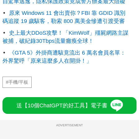
自駕車逃逸，隱私保護政策竟成警方辦案最大阻礙
原來 Windows 11 會出賣你？FBI 靠 GDID 識別
碼追蹤 19 歲駭客，勒索 800 萬美金慘遭引渡受審
史上最大DDoS攻擊！「KimWolf」殭屍網路主謀
被捕，破紀錄30Tbps流量癱瘓全球！
《GTA 5》外掛商遭駭竟流出 6 萬名會員名單：
外界驚呼「原來這麼多人在開掛！」
#手機/平板
送【10個ChatGPT的好工具】電子書
ADVERTISEMENT