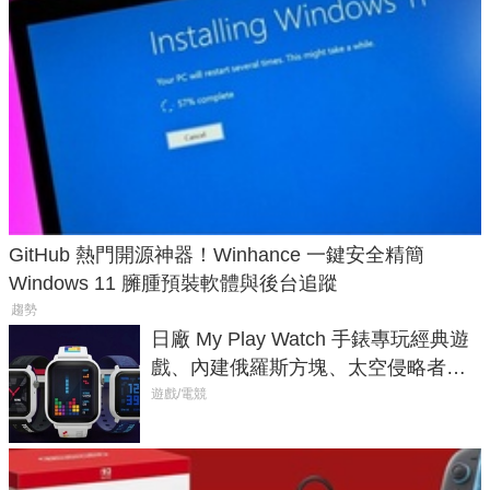
GitHub 熱門開源神器！Winhance 一鍵安全精簡
Windows 11 臃腫預裝軟體與後台追蹤
趨勢
日廠 My Play Watch 手錶專玩經典遊
戲、內建俄羅斯方塊、太空侵略者，
不過竟然不能連手機？
遊戲/電競