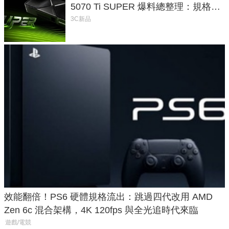
5070 Ti SUPER 爆料總整理：規格、
功耗、上市時間
3C新品
效能翻倍！PS6 硬體規格流出：跳過四代改用 AMD
Zen 6c 混合架構，4K 120fps 與全光追時代來臨
遊戲/電競