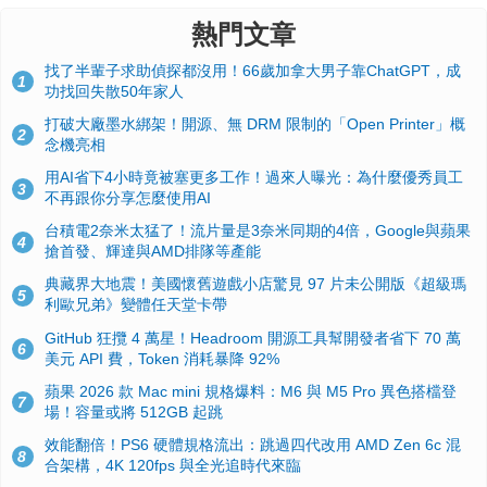
熱門文章
找了半輩子求助偵探都沒用！66歲加拿大男子靠ChatGPT，成
1
功找回失散50年家人
打破大廠墨水綁架！開源、無 DRM 限制的「Open Printer」概
2
念機亮相
用AI省下4小時竟被塞更多工作！過來人曝光：為什麼優秀員工
3
不再跟你分享怎麼使用AI
台積電2奈米太猛了！流片量是3奈米同期的4倍，Google與蘋果
4
搶首發、輝達與AMD排隊等產能
典藏界大地震！美國懷舊遊戲小店驚見 97 片未公開版《超級瑪
5
利歐兄弟》變體任天堂卡帶
GitHub 狂攬 4 萬星！Headroom 開源工具幫開發者省下 70 萬
6
美元 API 費，Token 消耗暴降 92%
蘋果 2026 款 Mac mini 規格爆料：M6 與 M5 Pro 異色搭檔登
7
場！容量或將 512GB 起跳
效能翻倍！PS6 硬體規格流出：跳過四代改用 AMD Zen 6c 混
8
合架構，4K 120fps 與全光追時代來臨