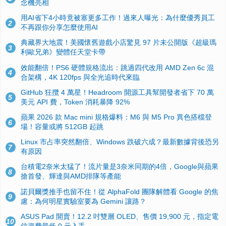
念機亮相
用AI省下4小時竟被塞更多工作！過來人曝光：為什麼優秀員工
2
不再跟你分享怎麼使用AI
典藏界大地震！美國懷舊遊戲小店驚見 97 片未公開版《超級瑪
3
利歐兄弟》變體任天堂卡帶
效能翻倍！PS6 硬體規格流出：跳過四代改用 AMD Zen 6c 混
4
合架構，4K 120fps 與全光追時代來臨
GitHub 狂攬 4 萬星！Headroom 開源工具幫開發者省下 70 萬
5
美元 API 費，Token 消耗暴降 92%
蘋果 2026 款 Mac mini 規格爆料：M6 與 M5 Pro 異色搭檔登
6
場！容量或將 512GB 起跳
Linux 市占率突然翻倍、Windows 跌破六成？最新數據背後恐另
7
有原因
台積電2奈米太猛了！流片量是3奈米同期的4倍，Google與蘋果
8
搶首發、輝達與AMD排隊等產能
諾貝爾獎推手也留不住！從 AlphaFold 團隊解體看 Google 的焦
9
慮：為何明星實驗室要為 Gemini 讓路？
ASUS Pad 開賣！12.2 吋雙層 OLED、售價 19,900 元，指定電
10
信資費最低 0 元入手