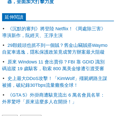
器，全面加大打擊力度
延伸閱讀
《沉默的審判》將登陸 Netflix！《周處除三害》
導演新作，阮經天、王淨主演
29顆鏡頭也抓不到一個賊？舊金山竊賊搭Waymo
自駕車逃逸，隱私保護政策竟成警方辦案最大阻礙
原來 Windows 11 會出賣你？FBI 靠 GDID 識別
碼追蹤 19 歲駭客，勒索 800 萬美金慘遭引渡受審
史上最大DDoS攻擊！「KimWolf」殭屍網路主謀
被捕，破紀錄30Tbps流量癱瘓全球！
《GTA 5》外掛商遭駭竟流出 6 萬名會員名單：
外界驚呼「原來這麼多人在開掛！」