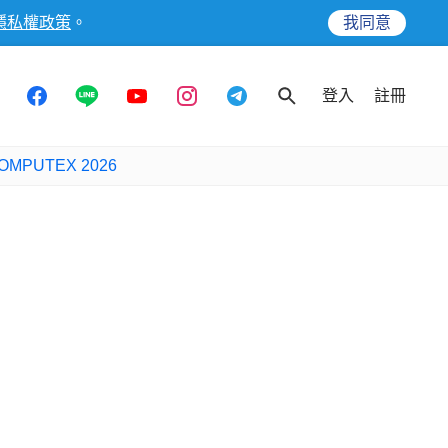
隱私權政策
。
我同意
登入
註冊
OMPUTEX 2026