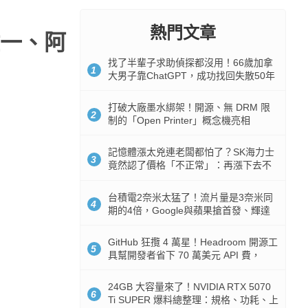
熱門文章
一、阿
找了半輩子求助偵探都沒用！66歲加拿
1
大男子靠ChatGPT，成功找回失散50年
家人
打破大廠墨水綁架！開源、無 DRM 限
2
制的「Open Printer」概念機亮相
記憶體漲太兇連老闆都怕了？SK海力士
3
竟然認了價格「不正常」：再漲下去不
是好事
台積電2奈米太猛了！流片量是3奈米同
4
期的4倍，Google與蘋果搶首發、輝達
與AMD排隊等產能
GitHub 狂攬 4 萬星！Headroom 開源工
5
具幫開發者省下 70 萬美元 API 費，
Token 消耗暴降 92%
24GB 大容量來了！NVIDIA RTX 5070
6
Ti SUPER 爆料總整理：規格、功耗、上