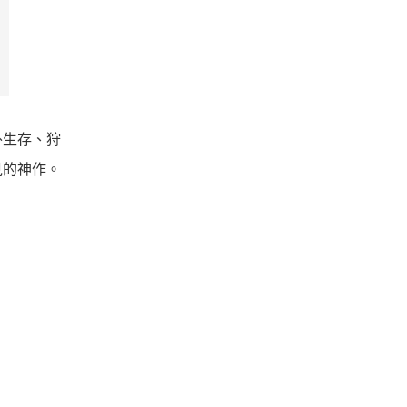
外生存、狩
見的神作。