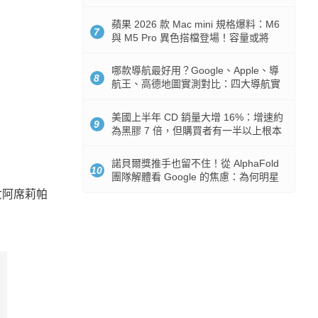
市時間
蘋果 2026 款 Mac mini 規格爆料：M6
7
與 M5 Pro 異色搭檔登場！容量或將
512GB 起跳
哪款導航最好用？Google、Apple、導
8
航王、高德地圖實測對比：四大導航實
測懶人包
美國上半年 CD 銷量大增 16%：增速約
9
為黑膠 7 倍，但購買者有一半以上根本
沒有播放器
諾貝爾獎推手也留不住！從 AlphaFold
10
團隊解體看 Google 的焦慮：為何明星
實驗室要為 Gemini 讓路？
女阿席莉帕