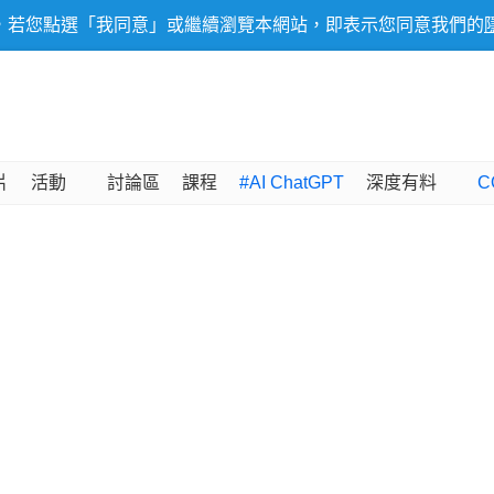
，若您點選「我同意」或繼續瀏覽本網站，即表示您同意我們的
片
活動
討論區
課程
#AI ChatGPT
深度有料
C