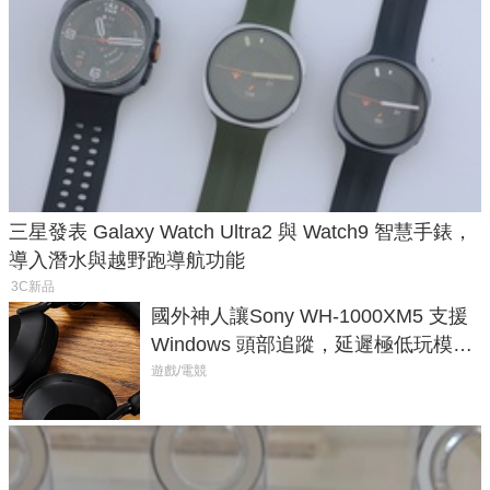
三星發表 Galaxy Watch Ultra2 與 Watch9 智慧手錶，
導入潛水與越野跑導航功能
3C新品
國外神人讓Sony WH-1000XM5 支援
Windows 頭部追蹤，延遲極低玩模擬
飛行超有感
遊戲/電競