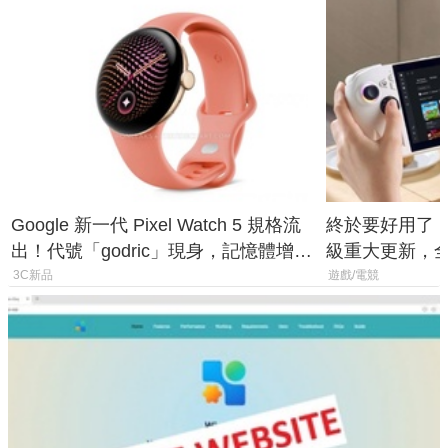
Google 新一代 Pixel Watch 5 規格流
終於要好用了！R
出！代號「godric」現身，記憶體增強
級重大更新，全新
鎖定 AI 應用
式讓操作就像 X
3C新品
遊戲/電競