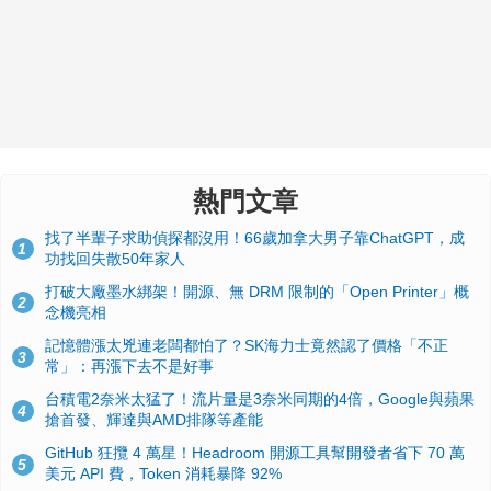
熱門文章
找了半輩子求助偵探都沒用！66歲加拿大男子靠ChatGPT，成
1
功找回失散50年家人
打破大廠墨水綁架！開源、無 DRM 限制的「Open Printer」概
2
念機亮相
記憶體漲太兇連老闆都怕了？SK海力士竟然認了價格「不正
3
常」：再漲下去不是好事
台積電2奈米太猛了！流片量是3奈米同期的4倍，Google與蘋果
4
搶首發、輝達與AMD排隊等產能
GitHub 狂攬 4 萬星！Headroom 開源工具幫開發者省下 70 萬
5
美元 API 費，Token 消耗暴降 92%