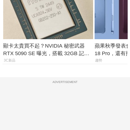
顯卡太貴買不起？NVIDIA 秘密武器
蘋果秋季發表會大
RTX 5090 SE 曝光，搭載 32GB 記憶
18 Pro，還
體
測一次看
3C新品
趨勢
ADVERTISEMENT