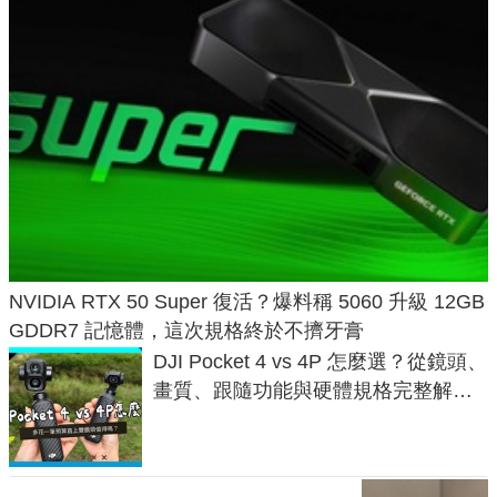
NVIDIA RTX 50 Super 復活？爆料稱 5060 升級 12GB
GDDR7 記憶體，這次規格終於不擠牙膏
DJI Pocket 4 vs 4P 怎麼選？從鏡頭、
畫質、跟隨功能與硬體規格完整解
析，一次看懂兩台差異