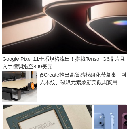
Google Pixel 11全系規格流出！搭載Tensor G6晶片且
入手價調漲至899美元
j5Create推出高質感模組化螢幕桌，融
入木紋、磁吸元素兼顧美觀與實用