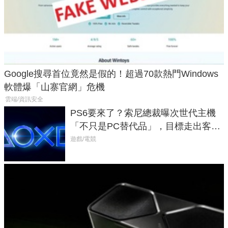
Google搜尋首位竟然是假的！超過70款熱門Windows
軟體爆「山寨官網」危機
雲端/資訊安全
PS6要來了？索尼總裁曝次世代主機
「不只是PC替代品」，目標走出客
廳、進軍電競桌面
遊戲/電競