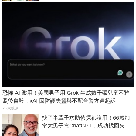
恐怖 AI 濫用！美國男子用 Grok 生成數千張兒童不雅
照後自殺，xAI 因防護失靈與不配合警方遭起訴
AI/大數據
找了半輩子求助偵探都沒用！66歲加
拿大男子靠ChatGPT，成功找回失散
50年家人