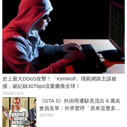
史上最大DDoS攻擊！「KimWolf」殭屍網路主謀被
捕，破紀錄30Tbps流量癱瘓全球！
雲端/資訊安全
《GTA 5》外掛商遭駭竟流出 6 萬名
會員名單：外界驚呼「原來這麼多人
在開掛！」
遊戲/電競