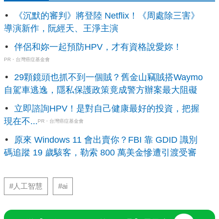
《沉默的審判》將登陸 Netflix！《周處除三害》
導演新作，阮經天、王淨主演
伴侶和妳一起預防HPV，才有資格說愛妳！
PR・台灣癌症基金會
29顆鏡頭也抓不到一個賊？舊金山竊賊搭Waymo
自駕車逃逸，隱私保護政策竟成警方辦案最大阻礙
立即諮詢HPV！是對自己健康最好的投資，把握
現在不...
PR・台灣癌症基金會
原來 Windows 11 會出賣你？FBI 靠 GDID 識別
碼追蹤 19 歲駭客，勒索 800 萬美金慘遭引渡受審
#人工智慧
#ai