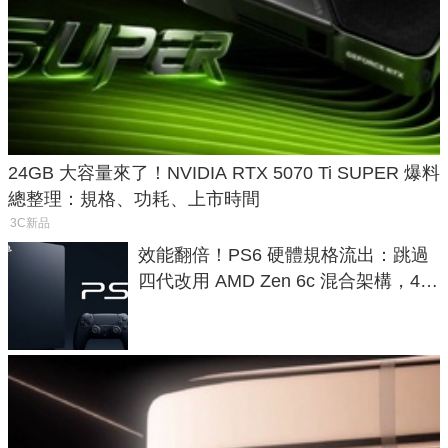
24GB 大容量來了！NVIDIA RTX 5070 Ti SUPER 爆料
總整理：規格、功耗、上市時間
3C新品
效能翻倍！PS6 硬體規格流出：跳過
四代改用 AMD Zen 6c 混合架構，4K
120fps 與全光追時代來臨