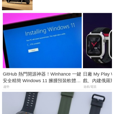
GitHub 熱門開源神器！Winhance 一鍵
日廠 My Play
安全精簡 Windows 11 臃腫預裝軟體與
戲、內建俄羅
後台追蹤
過竟然不能連
趨勢
遊戲/電競