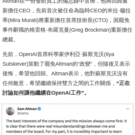
Altman在一份發給員工的備忘錄中宣佈，他將回歸重
新擔任CEO，先前首次被任命為臨時CEO的米拉·穆拉
蒂(Mira Murati)將重新擔任首席技術長(CTO)，因罷免
事件辭職的格雷格·布羅克曼(Greg Brockman)重新擔任
總裁。
先前，OpenAI首席科學家伊利亞·蘇斯克沃(Ilya
Sutskever)策動了罷免Altman的“政變”，但隨後又表示
後悔，希望他回歸。Altman表示，他對蘇斯克沃沒有
任何敵意，希望繼續保持雙方之間的工作關係，
“正在
討論如何讓他繼續在OpenAI工作”。