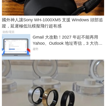
國外神人讓Sony WH-1000XM5 支援 Windows 頭部追
蹤，延遲極低玩模擬飛行超有感
遊戲/電競
Gmail 大改動！2027 年起不能再用
Yahoo、Outlook 地址寄信，3 大功能
將停用
趨勢