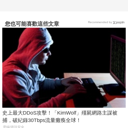
Recommended by
您也可能喜歡這些文章
史上最大DDoS攻擊！「KimWolf」殭屍網路主謀被
捕，破紀錄30Tbps流量癱瘓全球！
雲端/資訊安全