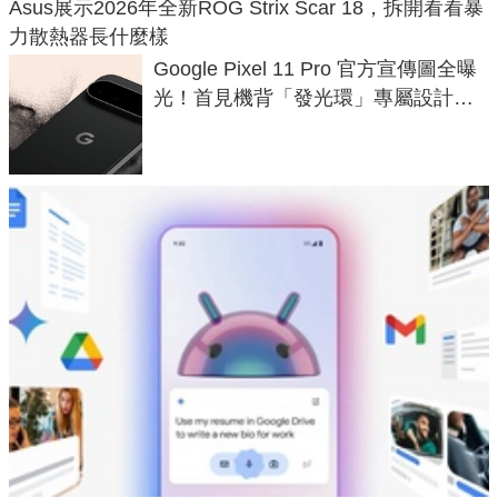
Asus展示2026年全新ROG Strix Scar 18，拆開看看暴
力散熱器長什麼樣
Google Pixel 11 Pro 官方宣傳圖全曝
光！首見機背「發光環」專屬設計、
120 倍變焦挑戰攝影極限