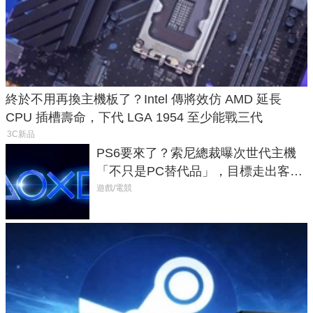
終於不用再換主機板了？Intel 傳將效仿 AMD 延長
CPU 插槽壽命，下代 LGA 1954 至少能戰三代
3C新品
PS6要來了？索尼總裁曝次世代主機
「不只是PC替代品」，目標走出客
廳、進軍電競桌面
遊戲/電競