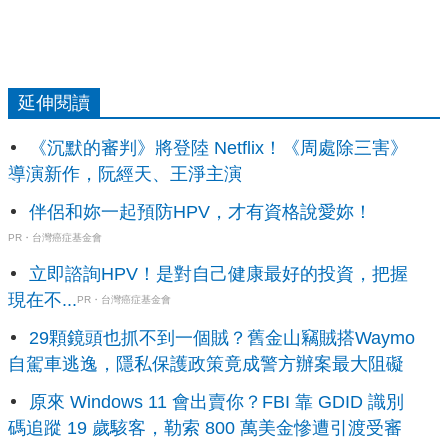
延伸閱讀
《沉默的審判》將登陸 Netflix！《周處除三害》
導演新作，阮經天、王淨主演
伴侶和妳一起預防HPV，才有資格說愛妳！
PR・台灣癌症基金會
立即諮詢HPV！是對自己健康最好的投資，把握
現在不...
PR・台灣癌症基金會
29顆鏡頭也抓不到一個賊？舊金山竊賊搭Waymo
自駕車逃逸，隱私保護政策竟成警方辦案最大阻礙
原來 Windows 11 會出賣你？FBI 靠 GDID 識別
碼追蹤 19 歲駭客，勒索 800 萬美金慘遭引渡受審