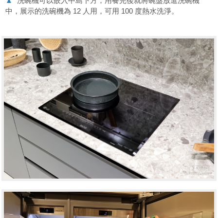
▲
洗碗機可以嵌入中島下方，用餐完後就將碗盤放進洗碗機
中，展示的洗碗機為 12 人用，可用 100 度熱水洗淨。