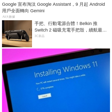
Google 宣布淘汰 Google Assistant，9 月起 Android
用戶全面轉向 Gemini
AI/大數據
手把、行動電源合體！Belkin 推
Switch 2 磁吸充電手把殼，續航最高
延長 1.5 倍
3C新品