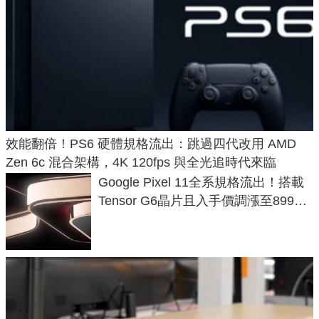
效能翻倍！PS6 硬體規格流出：跳過四代改用 AMD
Zen 6c 混合架構，4K 120fps 與全光追時代來臨
Google Pixel 11全系規格流出！搭載
Tensor G6晶片且入手價調漲至899美
元