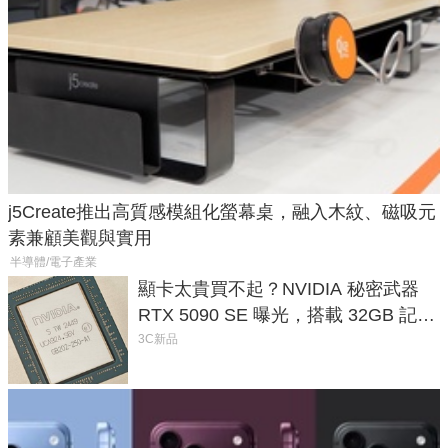
j5Create推出高質感模組化螢幕桌，融入木紋、磁吸元
素兼顧美觀與實用
半導體/電子產業
顯卡太貴買不起？NVIDIA 秘密武器
RTX 5090 SE 曝光，搭載 32GB 記憶
體
3C新品