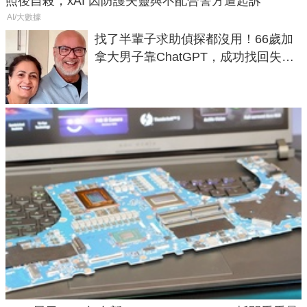
照後自殺，xAI 因防護失靈與不配合警方遭起訴
AI/大數據
找了半輩子求助偵探都沒用！66歲加
拿大男子靠ChatGPT，成功找回失散
50年家人