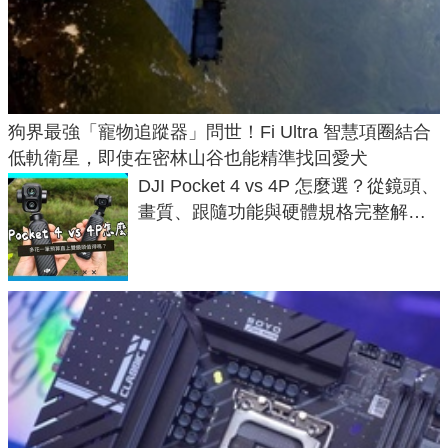
狗界最強「寵物追蹤器」問世！Fi Ultra 智慧項圈結合
低軌衛星，即使在密林山谷也能精準找回愛犬
DJI Pocket 4 vs 4P 怎麼選？從鏡頭、
畫質、跟隨功能與硬體規格完整解
析，一次看懂兩台差異