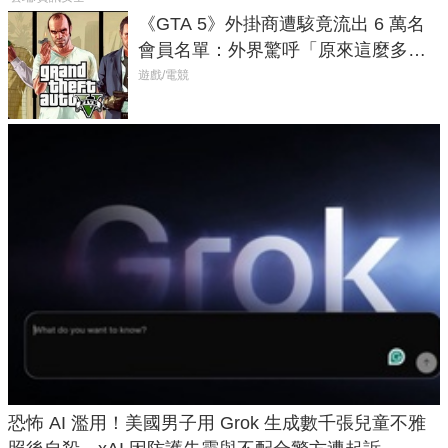
《GTA 5》外掛商遭駭竟流出 6 萬名
會員名單：外界驚呼「原來這麼多人
在開掛！」
遊戲/電競
恐怖 AI 濫用！美國男子用 Grok 生成數千張兒童不雅