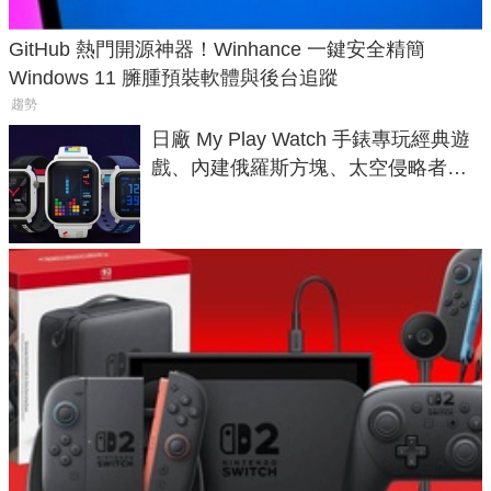
GitHub 熱門開源神器！Winhance 一鍵安全精簡
Windows 11 臃腫預裝軟體與後台追蹤
趨勢
日廠 My Play Watch 手錶專玩經典遊
戲、內建俄羅斯方塊、太空侵略者，
不過竟然不能連手機？