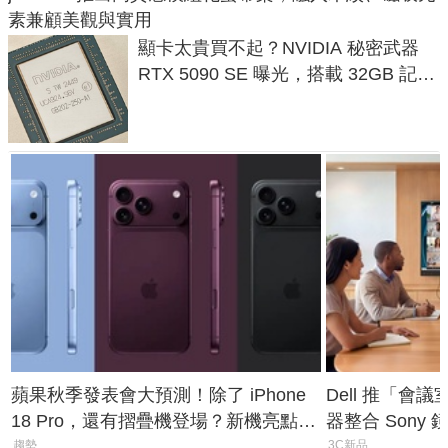
素兼顧美觀與實用
顯卡太貴買不起？NVIDIA 秘密武器
RTX 5090 SE 曝光，搭載 32GB 記憶
體
蘋果秋季發表會大預測！除了 iPhone
Dell 推「會
18 Pro，還有摺疊機登場？新機亮點預
器整合 Sony
測一次看
條 USB-C 就
趨勢
3C新品