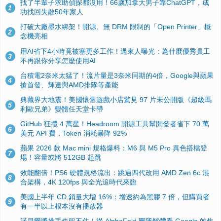
找了半輩子求助偵探都沒用！66歲加拿大男子靠ChatGPT，成
1
功找回失散50年家人
打破大廠墨水綁架！開源、無 DRM 限制的「Open Printer」概
2
念機亮相
用AI省下4小時竟被塞更多工作！過來人曝光：為什麼優秀員工
3
不再跟你分享怎麼使用AI
台積電2奈米太猛了！流片量是3奈米同期的4倍，Google與蘋果
4
搶首發、輝達與AMD排隊等產能
典藏界大地震！美國懷舊遊戲小店驚見 97 片未公開版《超級瑪
5
利歐兄弟》變體任天堂卡帶
GitHub 狂攬 4 萬星！Headroom 開源工具幫開發者省下 70 萬
6
美元 API 費，Token 消耗暴降 92%
蘋果 2026 款 Mac mini 規格爆料：M6 與 M5 Pro 異色搭檔登
7
場！容量或將 512GB 起跳
效能翻倍！PS6 硬體規格流出：跳過四代改用 AMD Zen 6c 混
8
合架構，4K 120fps 與全光追時代來臨
美國上半年 CD 銷量大增 16%：增速約為黑膠 7 倍，但購買者
9
有一半以上根本沒有播放器
諾貝爾獎推手也留不住！從 AlphaFold 團隊解體看 Google 的焦