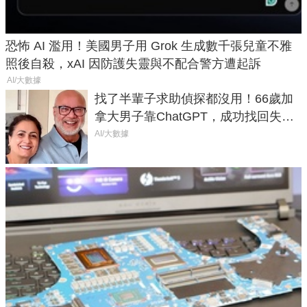
恐怖 AI 濫用！美國男子用 Grok 生成數千張兒童不雅
照後自殺，xAI 因防護失靈與不配合警方遭起訴
AI/大數據
找了半輩子求助偵探都沒用！66歲加
拿大男子靠ChatGPT，成功找回失散
50年家人
AI/大數據