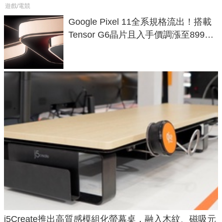
遊戲/電競
Google Pixel 11全系規格流出！搭載
Tensor G6晶片且入手價調漲至899美
元
j5Create推出高質感模組化螢幕桌，融入木紋、磁吸元