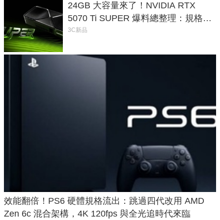
24GB 大容量來了！NVIDIA RTX
5070 Ti SUPER 爆料總整理：規格、
功耗、上市時間
3C新品
效能翻倍！PS6 硬體規格流出：跳過四代改用 AMD
Zen 6c 混合架構，4K 120fps 與全光追時代來臨