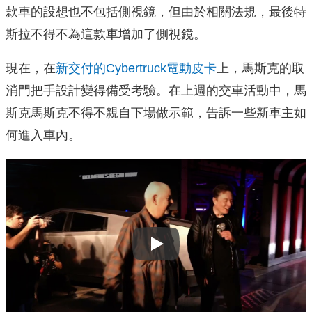
款車的設想也不包括側視鏡，但由於相關法規，最後特
斯拉不得不為這款車增加了側視鏡。
現在，在
新交付的Cybertruck電動皮卡
上，馬斯克的取
消門把手設計變得備受考驗。在上週的交車活動中，馬
斯克馬斯克不得不親自下場做示範，告訴一些新車主如
何進入車內。
Play