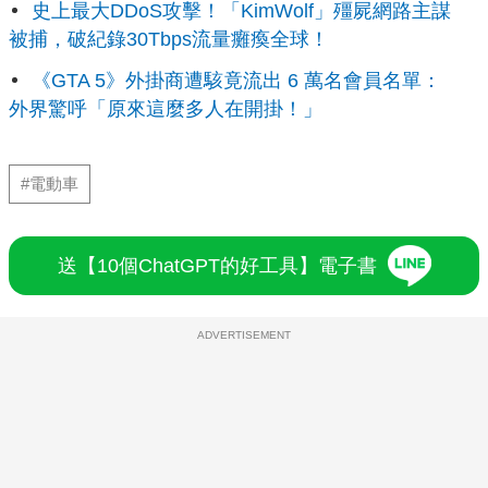
史上最大DDoS攻擊！「KimWolf」殭屍網路主謀
被捕，破紀錄30Tbps流量癱瘓全球！
《GTA 5》外掛商遭駭竟流出 6 萬名會員名單：
外界驚呼「原來這麼多人在開掛！」
#電動車
送【10個ChatGPT的好工具】電子書
ADVERTISEMENT