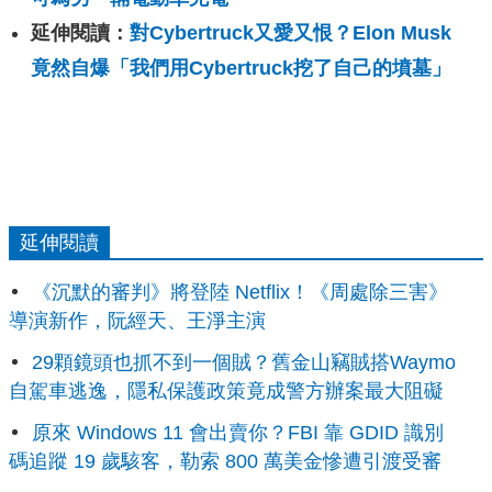
延伸閱讀：
對Cybertruck又愛又恨？Elon Musk
竟然自爆「我們用Cybertruck挖了自己的墳墓」
延伸閱讀
《沉默的審判》將登陸 Netflix！《周處除三害》
導演新作，阮經天、王淨主演
29顆鏡頭也抓不到一個賊？舊金山竊賊搭Waymo
自駕車逃逸，隱私保護政策竟成警方辦案最大阻礙
原來 Windows 11 會出賣你？FBI 靠 GDID 識別
碼追蹤 19 歲駭客，勒索 800 萬美金慘遭引渡受審