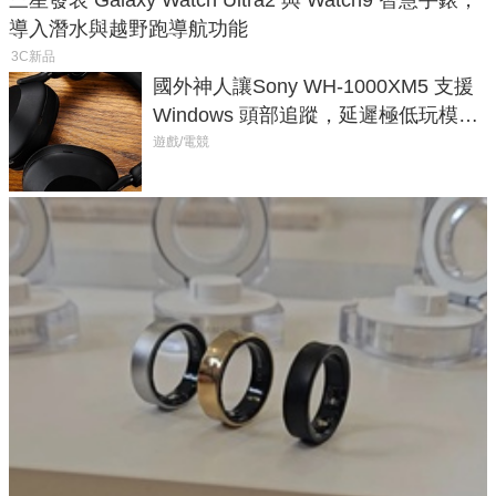
三星發表 Galaxy Watch Ultra2 與 Watch9 智慧手錶，
導入潛水與越野跑導航功能
3C新品
國外神人讓Sony WH-1000XM5 支援
Windows 頭部追蹤，延遲極低玩模擬
飛行超有感
遊戲/電競