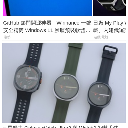
GitHub 熱門開源神器！Winhance 一鍵
日廠 My Play
安全精簡 Windows 11 臃腫預裝軟體與
戲、內建俄羅
後台追蹤
過竟然不能連
趨勢
遊戲/電競