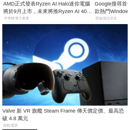
AMD正式發表Ryzen AI Halo迷你電腦
Google搜尋
將於9月上市，未來將推Ryzen AI 400
款熱門Wind
Max系列處理器與對應升級版
機
半導體/電子產業
雲端/資訊安全
Valve 新 VR 旗艦 Steam Frame 傳天價定價、最高恐
破 4.8 萬元
遊戲/電競