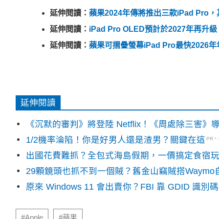
延伸閱讀：
蘋果2024年傳將推出三款iPad Pro
延伸閱讀：
iPad Pro OLED預計於2027年
延伸閱讀：
蘋果可摺疊螢幕iPad Pro最快202
延伸閱讀
《沉默的審判》將登陸 Netflix！《周處除三害
1/2機率淪陷！你是好男人還是渣男？關鍵在這
PR
出國花費難抓？全包式海島假期，一價搞定食宿
29顆鏡頭也抓不到一個賊？舊金山竊賊搭Waym
原來 Windows 11 會出賣你？FBI 靠 GDID 
#Apple
#蘋果