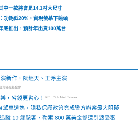
，其中一款將會是14.1吋大尺寸
再升級：功耗低20%，實現螢幕下鏡頭
6年年底推出，預計年出貨100萬台
》導演新作，阮經天、王淨主演
・台灣癌症基金會
玩樂，省錢更省心！
PR・Club Med Taiwan
o自駕車逃逸，隱私保護政策竟成警方辦案最大阻礙
識別碼追蹤 19 歲駭客，勒索 800 萬美金慘遭引渡受審