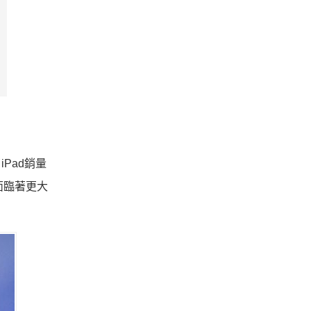
。
Pad銷量
面臨著更大