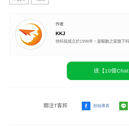
作者
KKJ
快科技成立於1998年，是驅動之家旗
送【10個Ch
關注T客邦
粉絲專頁