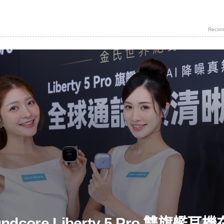
Recom
undcore Liberty 5 Pro 雙旗艦耳