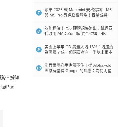
Token 消耗暴降 92%
蘋果 2026 款 Mac mini 規格爆料：M6
7
與 M5 Pro 異色搭檔登場！容量或將
512GB 起跳
效能翻倍！PS6 硬體規格流出：跳過四
8
代改用 AMD Zen 6c 混合架構，4K
120fps 與全光追時代來臨
美國上半年 CD 銷量大增 16%：增速約
9
為黑膠 7 倍，但購買者有一半以上根本
沒有播放器
諾貝爾獎推手也留不住！從 AlphaFold
10
團隊解體看 Google 的焦慮：為何明星
實驗室要為 Gemini 讓路？
滑趨勢。據知
iPad