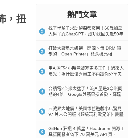
熱門文章
發佈，扭
找了半輩子求助偵探都沒用！66歲加拿
1
大男子靠ChatGPT，成功找回失散50年
家人
打破大廠墨水綁架！開源、無 DRM 限
2
制的「Open Printer」概念機亮相
用AI省下4小時竟被塞更多工作！過來人
3
曝光：為什麼優秀員工不再跟你分享怎
麼使用AI
台積電2奈米太猛了！流片量是3奈米同
4
期的4倍，Google與蘋果搶首發、輝達
與AMD排隊等產能
典藏界大地震！美國懷舊遊戲小店驚見
5
97 片未公開版《超級瑪利歐兄弟》變體
任天堂卡帶
GitHub 狂攬 4 萬星！Headroom 開源工
6
具幫開發者省下 70 萬美元 API 費，