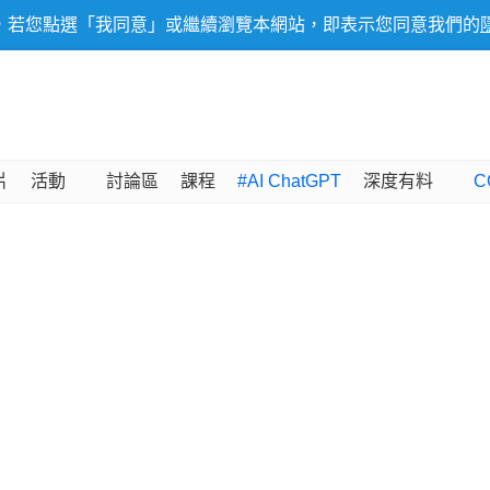
，若您點選「我同意」或繼續瀏覽本網站，即表示您同意我們的
片
活動
討論區
課程
#AI ChatGPT
深度有料
C