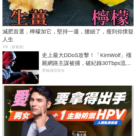
減肥首選，檸檬加它，堅持一週，腰細了，瘦到你懷疑
人生
PR（新素簡）
史上最大DDoS攻擊！「KimWolf」殭
屍網路主謀被捕，破紀錄30Tbps流量
癱瘓全球！
雲端/資訊安全