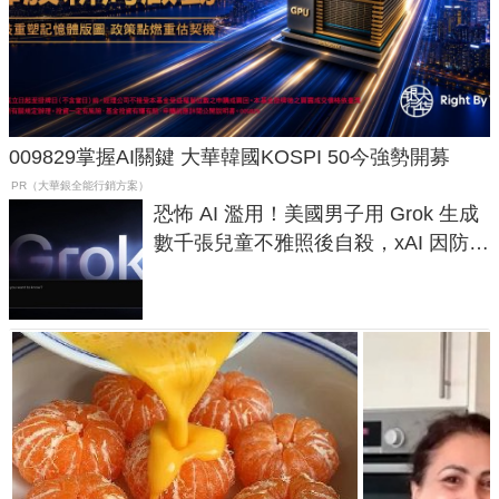
009829掌握AI關鍵 大華韓國KOSPI 50今強勢開募
PR（大華銀全能行銷方案）
恐怖 AI 濫用！美國男子用 Grok 生成
數千張兒童不雅照後自殺，xAI 因防護
失靈與不配合警方遭起訴