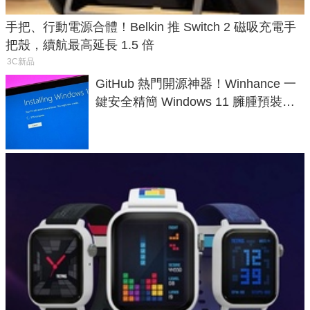
手把、行動電源合體！Belkin 推 Switch 2 磁吸充電手
把殼，續航最高延長 1.5 倍
3C新品
GitHub 熱門開源神器！Winhance 一
鍵安全精簡 Windows 11 臃腫預裝軟
體與後台追蹤