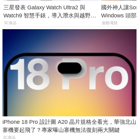
三星發表 Galaxy Watch Ultra2 與
國外神人讓Sony
Watch9 智慧手錶，導入潛水與越野跑
Windows 
導航功能
飛行超有感
3C新品
遊戲/電競
iPhone 18 Pro 設計圖 A20 晶片規格全看光，華強北山
寨機要起飛了？專家曝山寨機無法復刻兩大關鍵
3C新品