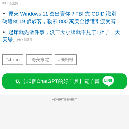
PR・新素簡
原來 Windows 11 會出賣你？FBI 靠 GDID 識別
碼追蹤 19 歲駭客，勒索 800 萬美金慘遭引渡受審
起床就先做件事，沒三天小腹就不見了! 肚子一天
天變...
PR・新素簡
#chimei
#奇美家電
#洗碗機
送【10個ChatGPT的好工具】電子書
ADVERTISEMENT