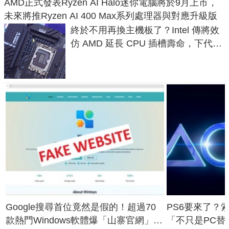
AMD正式發表Ryzen AI Halo迷你電腦將於9月上市，
未來將推Ryzen AI 400 Max系列處理器與對應升級版
終於不用再換主機板了？Intel 傳將效
仿 AMD 延長 CPU 插槽壽命，下代
LGA 1954 至少能戰三代
Google搜尋首位竟然是假的！超過70
PS6要來了？
款熱門Windows軟體爆「山寨官網」危
「不只是PC替