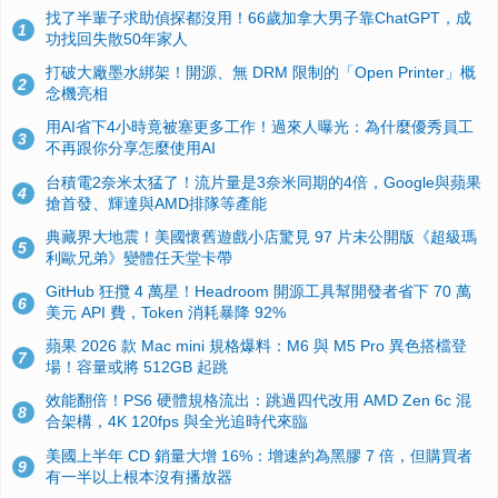
找了半輩子求助偵探都沒用！66歲加拿大男子靠ChatGPT，成
1
功找回失散50年家人
打破大廠墨水綁架！開源、無 DRM 限制的「Open Printer」概
2
念機亮相
用AI省下4小時竟被塞更多工作！過來人曝光：為什麼優秀員工
3
不再跟你分享怎麼使用AI
台積電2奈米太猛了！流片量是3奈米同期的4倍，Google與蘋果
4
搶首發、輝達與AMD排隊等產能
典藏界大地震！美國懷舊遊戲小店驚見 97 片未公開版《超級瑪
5
利歐兄弟》變體任天堂卡帶
GitHub 狂攬 4 萬星！Headroom 開源工具幫開發者省下 70 萬
6
美元 API 費，Token 消耗暴降 92%
蘋果 2026 款 Mac mini 規格爆料：M6 與 M5 Pro 異色搭檔登
7
場！容量或將 512GB 起跳
效能翻倍！PS6 硬體規格流出：跳過四代改用 AMD Zen 6c 混
8
合架構，4K 120fps 與全光追時代來臨
美國上半年 CD 銷量大增 16%：增速約為黑膠 7 倍，但購買者
9
有一半以上根本沒有播放器