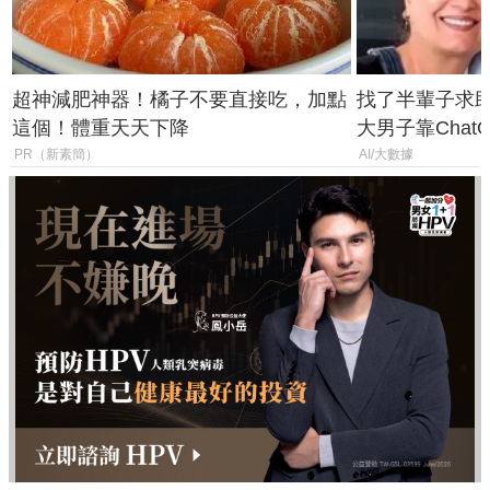
超神減肥神器！橘子不要直接吃，加點
找了半輩子求助
這個！體重天天下降
大男子靠Chat
年家人
PR（新素簡）
AI/大數據