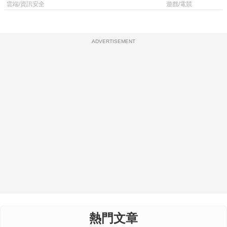
機
廳、進軍電競
雲端/資訊安全
遊戲/電競
ADVERTISEMENT
熱門文章