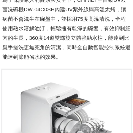
為了保護家人的健康與安全下，CHIMEI 全自動UV殺
菌洗碗機DW-04C0SH內建UV紫外線與高溫烘烤，讓
病菌不會滋生在碗盤中，並採用75度高溫清洗，全程
使用熱水溶解油汙，輕鬆擁有乾淨的碗盤，有效抑制細
菌的生長，360度14道雙螺旋立體強勁水柱，能達到比
親手搓洗更無死角的清潔，同時全自動智能控制系統還
能達到節能省水的效果。