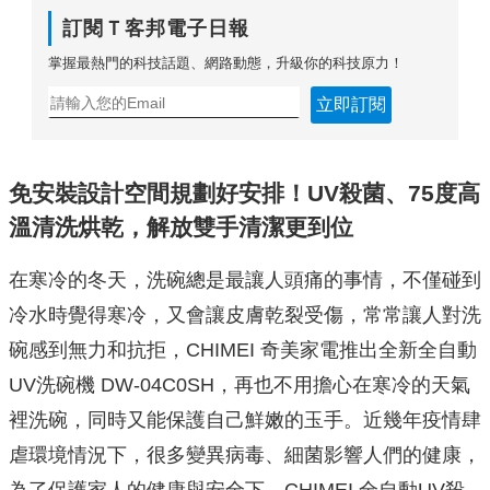
訂閱Ｔ客邦電子日報
掌握最熱門的科技話題、網路動態，升級你的科技原力！
立即訂閱
免安裝設計空間規劃好安排！UV殺菌、75度高
溫清洗烘乾，解放雙手清潔更到位
在寒冷的冬天，洗碗總是最讓人頭痛的事情，不僅碰到
冷水時覺得寒冷，又會讓皮膚乾裂受傷，常常讓人對洗
碗感到無力和抗拒，CHIMEI 奇美家電推出全新全自動
UV洗碗機 DW-04C0SH，再也不用擔心在寒冷的天氣
裡洗碗，同時又能保護自己鮮嫩的玉手。近幾年疫情肆
虐環境情況下，很多變異病毒、細菌影響人們的健康，