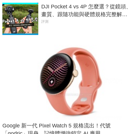
DJI Pocket 4 vs 4P 怎麼選？從鏡頭、
畫質、跟隨功能與硬體規格完整解
析，一次看懂兩台差異
評測
Google 新一代 Pixel Watch 5 規格流出！代號
「godric」現身，記憶體增強鎖定 AI 應用