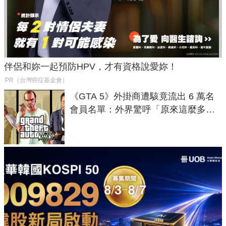
伴侶和妳一起預防HPV，才有資格說愛妳！
PR（台灣癌症基金會）
《GTA 5》外掛商遭駭竟流出 6 萬名
會員名單：外界驚呼「原來這麼多人
在開掛！」