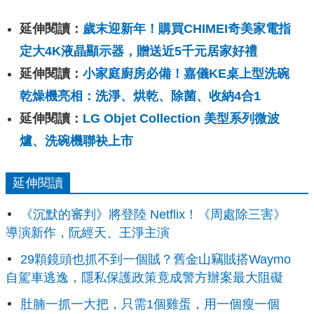
延伸閱讀：
歲末迎新年！購買CHIMEI奇美家電指
定大4K液晶顯示器，贈送近5千元居家好禮
延伸閱讀：
小家庭廚房必備！嘉儀KE桌上型洗碗
乾燥機亮相：洗淨、烘乾、除菌、收納4合1
延伸閱讀：
LG Objet Collection 美型系列微波
爐、洗碗機聯袂上市
延伸閱讀
《沉默的審判》將登陸 Netflix！《周處除三害》
導演新作，阮經天、王淨主演
29顆鏡頭也抓不到一個賊？舊金山竊賊搭Waymo
自駕車逃逸，隱私保護政策竟成警方辦案最大阻礙
肚腩一抓一大把，只需1個雞蛋，用一個瘦一個