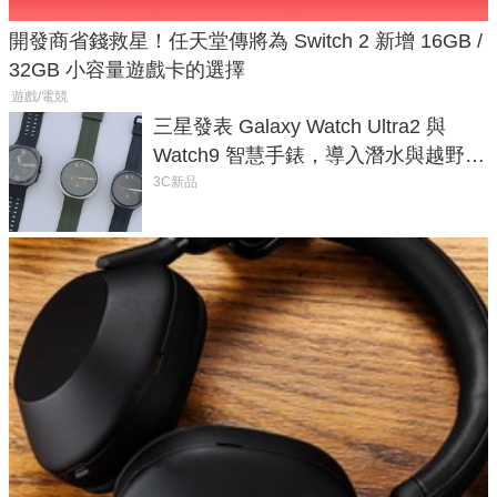
開發商省錢救星！任天堂傳將為 Switch 2 新增 16GB /
32GB 小容量遊戲卡的選擇
遊戲/電競
三星發表 Galaxy Watch Ultra2 與
Watch9 智慧手錶，導入潛水與越野跑
導航功能
3C新品