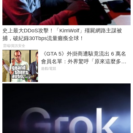
史上最大DDoS攻擊！「KimWolf」殭屍網路主謀被
捕，破紀錄30Tbps流量癱瘓全球！
雲端/資訊安全
《GTA 5》外掛商遭駭竟流出 6 萬名
會員名單：外界驚呼「原來這麼多人
在開掛！」
遊戲/電競