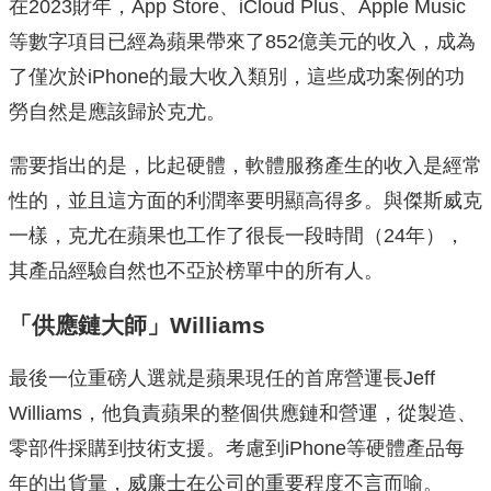
在2023財年，App Store、iCloud Plus、Apple Music
等數字項目已經為蘋果帶來了852億美元的收入，成為
了僅次於iPhone的最大收入類別，這些成功案例的功
勞自然是應該歸於克尤。
需要指出的是，比起硬體，軟體服務產生的收入是經常
性的，並且這方面的利潤率要明顯高得多。與傑斯威克
一樣，克尤在蘋果也工作了很長一段時間（24年），
其產品經驗自然也不亞於榜單中的所有人。
「供應鏈大師」Williams
最後一位重磅人選就是蘋果現任的首席營運長Jeff
Williams，他負責蘋果的整個供應鏈和營運，從製造、
零部件採購到技術支援。考慮到iPhone等硬體產品每
年的出貨量，威廉士在公司的重要程度不言而喻。