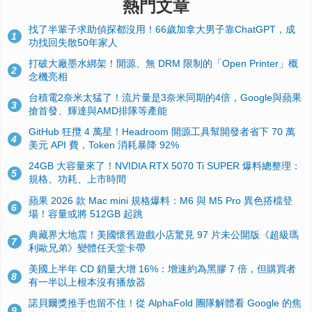
熱門文章
找了半輩子求助偵探都沒用！66歲加拿大男子靠ChatGPT，成
1
功找回失散50年家人
打破大廠墨水綁架！開源、無 DRM 限制的「Open Printer」概
2
念機亮相
台積電2奈米太猛了！流片量是3奈米同期的4倍，Google與蘋果
3
搶首發、輝達與AMD排隊等產能
GitHub 狂攬 4 萬星！Headroom 開源工具幫開發者省下 70 萬
4
美元 API 費，Token 消耗暴降 92%
24GB 大容量來了！NVIDIA RTX 5070 Ti SUPER 爆料總整理：
5
規格、功耗、上市時間
蘋果 2026 款 Mac mini 規格爆料：M6 與 M5 Pro 異色搭檔登
6
場！容量或將 512GB 起跳
典藏界大地震！美國懷舊遊戲小店驚見 97 片未公開版《超級瑪
7
利歐兄弟》變體任天堂卡帶
美國上半年 CD 銷量大增 16%：增速約為黑膠 7 倍，但購買者
8
有一半以上根本沒有播放器
諾貝爾獎推手也留不住！從 AlphaFold 團隊解體看 Google 的焦
9