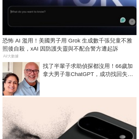
恐怖 AI 濫用！美國男子用 Grok 生成數千張兒童不雅
照後自殺，xAI 因防護失靈與不配合警方遭起訴
AI/大數據
找了半輩子求助偵探都沒用！66歲加
拿大男子靠ChatGPT，成功找回失散
50年家人