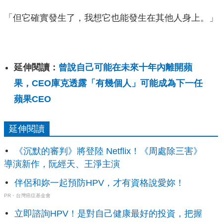
「但它確實發生了，我想它也能發生在其他人身上。」
延伸閱讀：
曾說自己可能在未來十年內離開蘋
果，CEO庫克透露「有幾個人」可能成為下一任
蘋果CEO
延伸閱讀
《沉默的審判》將登陸 Netflix！《周處除三害》
導演新作，阮經天、王淨主演
伴侶和妳一起預防HPV，才有資格說愛妳！
PR・台灣癌症基金會
立即諮詢HPV！是對自己健康最好的投資，把握