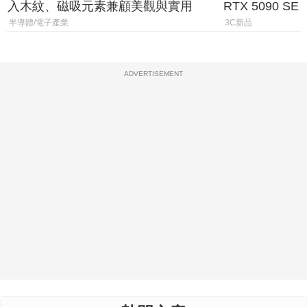
入木紋、磁吸元素兼顧美觀與實用
RTX 5090 S
體
半導體/電子產業
3C新品
ADVERTISEMENT