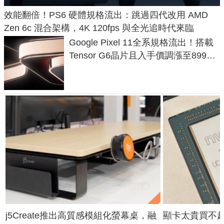
效能翻倍！PS6 硬體規格流出：跳過四代改用 AMD
Zen 6c 混合架構，4K 120fps 與全光追時代來臨
Google Pixel 11全系規格流出！搭載
Tensor G6晶片且入手價調漲至899美
元
j5Create推出高質感模組化螢幕桌，融
顯卡太貴買不起？