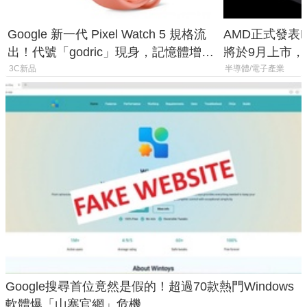
Google 新一代 Pixel Watch 5 規格流
AMD正式發表Ry
出！代號「godric」現身，記憶體增強
將於9月上市，未來
鎖定 AI 應用
Max系列處理
3C新品
半導體/電子產業
Google搜尋首位竟然是假的！超過70款熱門Windows
軟體爆「山寨官網」危機