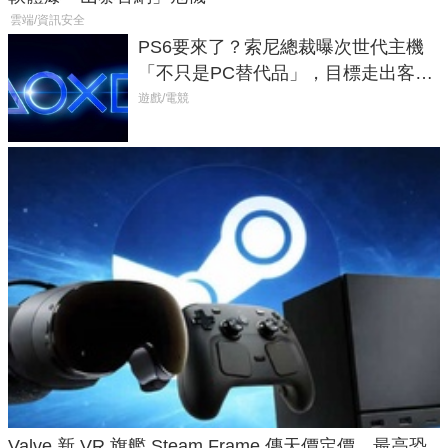
雲端/資訊安全
PS6要來了？索尼總裁曝次世代主機
「不只是PC替代品」，目標走出客
廳、進軍電競桌面
遊戲/電競
Valve 新 VR 旗艦 Steam Frame 傳天價定價、最高恐