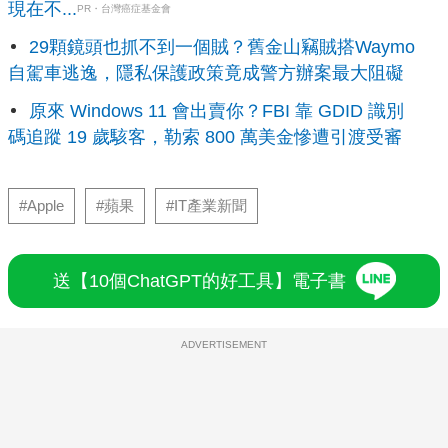
現在不...
PR・台灣癌症基金會
29顆鏡頭也抓不到一個賊？舊金山竊賊搭Waymo
自駕車逃逸，隱私保護政策竟成警方辦案最大阻礙
原來 Windows 11 會出賣你？FBI 靠 GDID 識別
碼追蹤 19 歲駭客，勒索 800 萬美金慘遭引渡受審
#Apple
#蘋果
#IT產業新聞
送【10個ChatGPT的好工具】電子書
ADVERTISEMENT