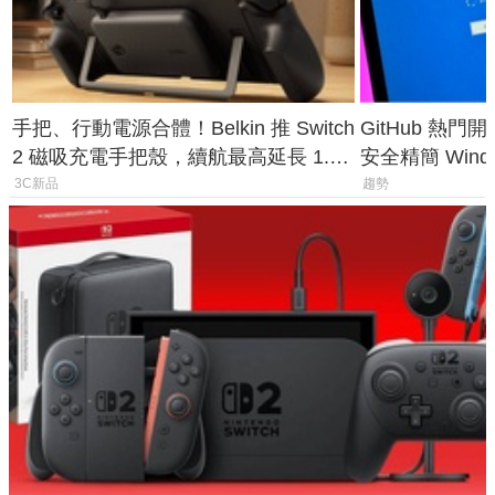
手把、行動電源合體！Belkin 推 Switch
GitHub 熱門
2 磁吸充電手把殼，續航最高延長 1.5
安全精簡 Wind
倍
後台追蹤
3C新品
趨勢